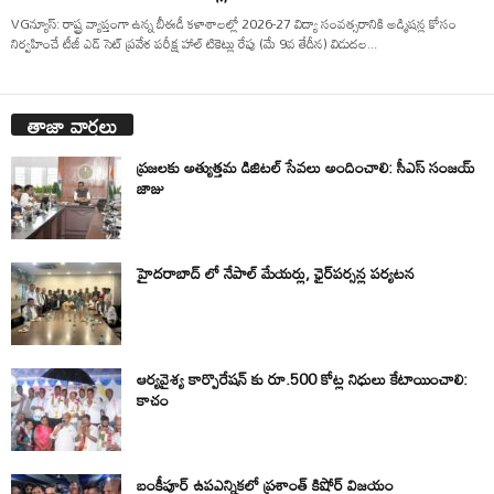
VGన్యూస్: రాష్ట్ర వ్యాప్తంగా ఉన్న బీఈడీ కళాశాలల్లో 2026-27 విద్యా సంవత్సరానికి అడ్మిషన్ల కోసం
నిర్వహించే టీజీ ఎడ్ సెట్ ప్రవేశ పరీక్ష హాల్ టికెట్లు రేపు (మే 9వ తేదీన) విడుదల...
తాజా వార్తలు
ప్రజలకు అత్యుత్తమ డిజిటల్ సేవలు అందించాలి: సీఎస్ సంజయ్
జాజు
హైదరాబాద్ లో నేపాల్ మేయర్లు, ఛైర్‌పర్సన్ల పర్యటన
ఆర్యవైశ్య కార్పొరేషన్ కు రూ.500 కోట్ల నిధులు కేటాయించాలి:
కాచం
బంకీపూర్ ఉపఎన్నికలో ప్రశాంత్ కిషోర్ విజయం