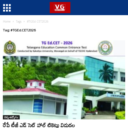
Home
Tags
#TGEd.CET2026
Tag: #TGEd.CET2026
విద్య-ఉద్యోగం
రేపే టీజీ ఎడ్ సెట్ హాల్ టికెట్లు విడుదల