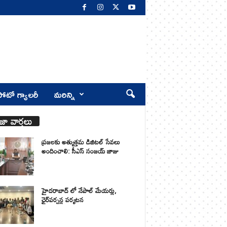
ోటో గ్యాలరీ
మరిన్ని
జా వార్తలు
ప్రజలకు అత్యుత్తమ డిజిటల్ సేవలు
అందించాలి: సీఎస్ సంజయ్ జాజు
హైదరాబాద్ లో నేపాల్ మేయర్లు,
ఛైర్‌పర్సన్ల పర్యటన