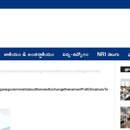
జాతీయం & అంతర్జాతీయం
విద్య-ఉద్యోగం
NRI తెలుగు
ఫ
తా
ernmentabouttheneedtochangethenameofPottiSriramuluTeluguUniversity
nganagovernmentabouttheneedtochangethenameofPottiSriramuluTe