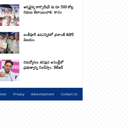
ఆర్యవైశ్య కార్పొరేషన్ కు రూ.500 కోట్ల
నిధులు కేటాయించాలి: కాచం
బంకీపూర్ ఉపఎన్నికలో ప్రశాంత్ కిషోర్
విజయం
నిరుద్యోగుల తరఫున అసెంబ్లీలో
ప్రభుత్వాన్ని నిలదీస్తాం: కేటీఆర్
imer
Privacy
Advertisement
Contact Us