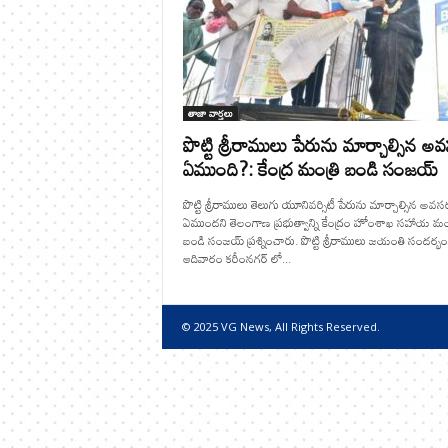
తాజా వార్తలు
పొట్టి శ్రీరాములు పేరును మార్చాల్సిన 
ఏముంది?: కేంద్ర మంత్రి బండి సంజయ్
పొట్టి శ్రీరాములు తెలుగు యూనివర్సిటీ పేరును మార్చాల్సిన అవ
ఏముందని తెలంగాణ ప్రభుత్వాన్ని కేంద్రం హోంశాఖ సహాయ మంత
బండి సంజయ్ ప్రశ్నించారు. పొట్టి శ్రీరాములు జయంతి సందర్భ
ఆదివారం కరీంనగర్ లో...
© 2025 VG News, All Rights Reserved.