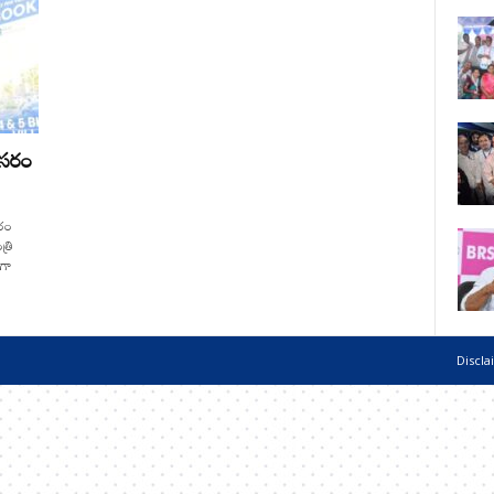
అవసరం
సరం
్రి
ంగా
Discla