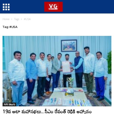
Home
Tags
#USA
Tag: #USA
NRI తెలుగు
19వ ఆటా మహాసభలు.. సీఎం రేవంత్ రెడ్డికి ఆహ్వానం