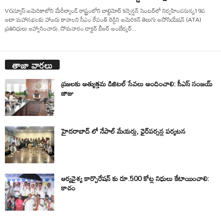
VGన్యూస్:అమెరికాలోని మేరీల్యాండ్ రాష్ట్రంలోని బాల్టిమోర్ కన్వెన్షన్ సెంటర్‌లో నిర్వహించనున్న19వ
ఆటా మహాసభలకు హాజరు కావాలని సీఎం రేవంత్ రెడ్డిని అమెరికన్ తెలుగు అసోసియేషన్ (ATA)
ప్రతినిధులు ఆహ్వానించారు. సోమవారం డాక్టర్ బీఆర్ అంబేద్కర్...
తాజా వార్తలు
ప్రజలకు అత్యుత్తమ డిజిటల్ సేవలు అందించాలి: సీఎస్ సంజయ్
జాజు
హైదరాబాద్ లో నేపాల్ మేయర్లు, ఛైర్‌పర్సన్ల పర్యటన
ఆర్యవైశ్య కార్పొరేషన్ కు రూ.500 కోట్ల నిధులు కేటాయించాలి:
కాచం