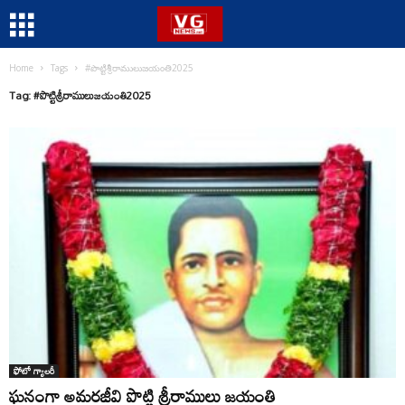
Home
Tags
#పొట్టిశ్రీరాములుజయంతి2025
Tag: #పొట్టిశ్రీరాములుజయంతి2025
ఫోటో గ్యాలరీ
ఘనంగా అమరజీవి పొట్టి శ్రీరాములు జయంతి