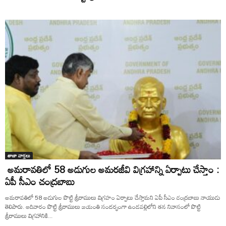
తాజా వార్తలు
అమరావతిలో 58 అడుగుల అమరజీవి విగ్రహాన్ని ఏర్పాటు చేస్తాం :
ఏపీ సీఎం చంద్రబాబు
అమరావతిలో 58 అడుగుల పొట్టి శ్రీరాములు విగ్రహం ఏర్పాటు చేస్తామని ఏపీ సీఎం చంద్రబాబు నాయుడు
తెలిపారు. ఆదివారం పొట్టి శ్రీరాములు జయంతి సందర్భంగా ఉండవల్లిలోని తన నివాసంలో పొట్టి
శ్రీరాములు విగ్రహానికి...