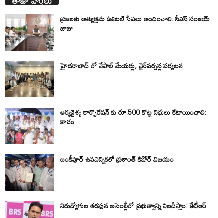
తాజా వార్తలు
ప్రజలకు అత్యుత్తమ డిజిటల్ సేవలు అందించాలి: సీఎస్ సంజయ్
జాజు
హైదరాబాద్ లో నేపాల్ మేయర్లు, ఛైర్‌పర్సన్ల పర్యటన
ఆర్యవైశ్య కార్పొరేషన్ కు రూ.500 కోట్ల నిధులు కేటాయించాలి:
కాచం
బంకీపూర్ ఉపఎన్నికలో ప్రశాంత్ కిషోర్ విజయం
నిరుద్యోగుల తరఫున అసెంబ్లీలో ప్రభుత్వాన్ని నిలదీస్తాం: కేటీఆర్