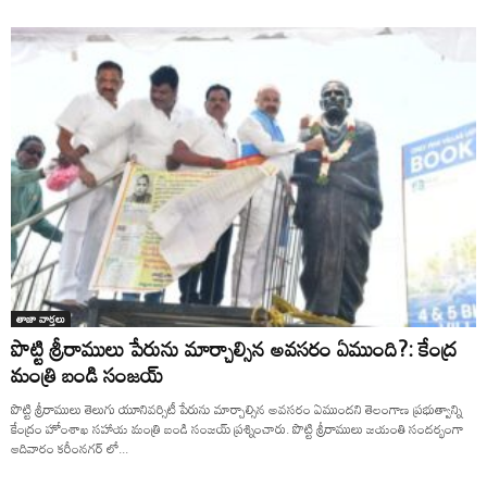
తాజా వార్తలు
పొట్టి శ్రీరాములు పేరును మార్చాల్సిన అవసరం ఏముంది?: కేంద్ర
మంత్రి బండి సంజయ్
పొట్టి శ్రీరాములు తెలుగు యూనివర్సిటీ పేరును మార్చాల్సిన అవసరం ఏముందని తెలంగాణ ప్రభుత్వాన్ని
కేంద్రం హోంశాఖ సహాయ మంత్రి బండి సంజయ్ ప్రశ్నించారు. పొట్టి శ్రీరాములు జయంతి సందర్భంగా
ఆదివారం కరీంనగర్ లో...