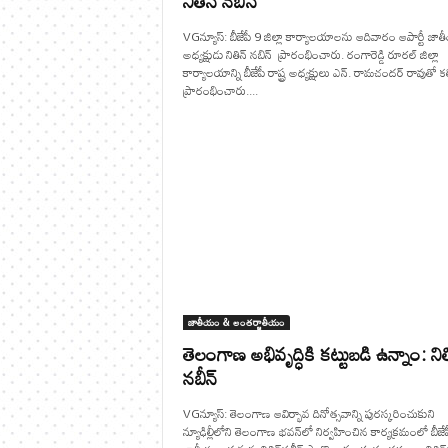
నితిన్ నబిన్
VGన్యూస్: బీజేపీ 9 జిల్లా కార్యాలయాలను ఆదివారం ఆపార్టీ జా
అధ్యక్షుడు నితిన్ నబిన్ ప్రారంభించారు. రంగారెడ్డి రూరల్ జిల్లా
కార్యాలయాన్ని బీజేపీ రాష్ట్ర అధ్యక్షులు ఎన్. రామచందర్ రావుతో కల
ప్రారంభించారు....
జాతీయం & అంతర్జాతీయం
తెలంగాణ అభివృద్ధికి కట్టుబడి ఉన్నాం: నిత
నబీన్
VGన్యూస్: తెలంగాణ ఆవిర్భావ దినోత్సవాన్ని పురస్కరించుకుని
న్యూఢిల్లీలోని తెలంగాణ భవన్‌లో నిర్వహించిన కార్యక్రమంలో బీజేప