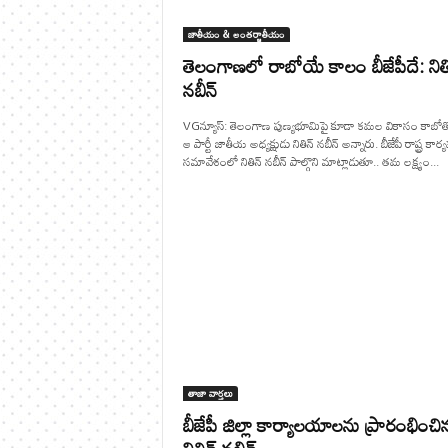
జాతీయం & అంతర్జాతీయం
తెలంగాణలో రాబోయే కాలం బీజేపీదే: నితి
నబీన్
VGన్యూస్: తెలంగాణ పుణ్యభూమిపై కూడా కమల వికాసం కాబో
ఆ పార్టీ జాతీయ అధ్యక్షుడు నితిన్ నబీన్ అన్నారు. బీజేపీ రాష్ట్ర కార్య
సమావేశంలో నితిన్ నబీన్ పాల్గొని మాట్లాడుతూ.. తమ లక్ష్యం...
తాజా వార్తలు
బీజేపీ జిల్లా కార్యాలయాలను ప్రారంభించి