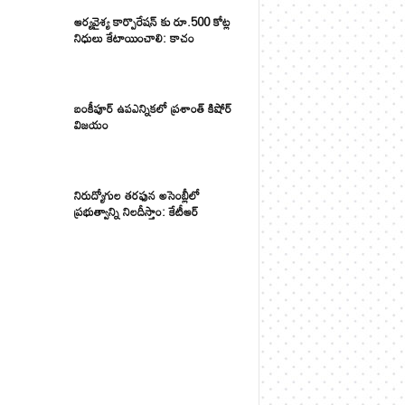
ఆర్యవైశ్య కార్పొరేషన్ కు రూ.500 కోట్ల
నిధులు కేటాయించాలి: కాచం
బంకీపూర్ ఉపఎన్నికలో ప్రశాంత్ కిషోర్
విజయం
నిరుద్యోగుల తరఫున అసెంబ్లీలో
ప్రభుత్వాన్ని నిలదీస్తాం: కేటీఆర్