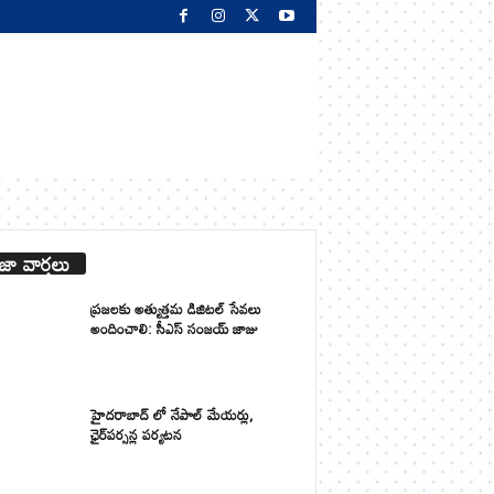
జా వార్తలు
ప్రజలకు అత్యుత్తమ డిజిటల్ సేవలు
అందించాలి: సీఎస్ సంజయ్ జాజు
హైదరాబాద్ లో నేపాల్ మేయర్లు,
ఛైర్‌పర్సన్ల పర్యటన