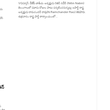
VGన్యూస్: బీజేపీ జాతీయ అధ్యక్షుడు నితిన్ నబీన్ (Nitin Nabin)
తెలంగాణలో మూడు రోజుల పాటు పర్యటించనున్నట్లు ఆపార్టీ రాష్ట్ర
తీయ
అధ్యక్షుడు రామచందర్ రావు(N.Ramchander Rao) తెలిపారు.
శుక్రవారం రాష్ట్ర పార్టీ కార్యాలయంలో...
ిసి
ిన్
ీ