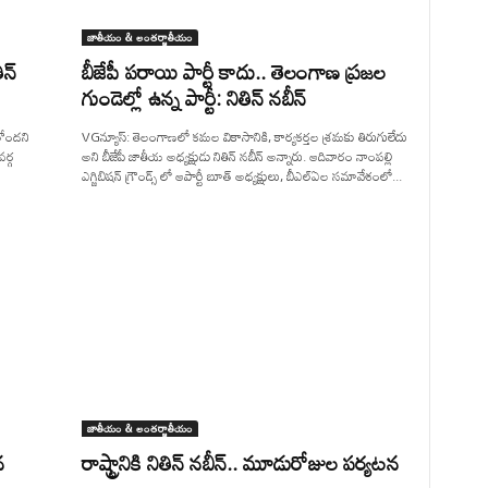
జాతీయం & అంతర్జాతీయం
న్
బీజేపీ పరాయి పార్టీ కాదు.. తెలంగాణ ప్రజల
గుండెల్లో ఉన్న పార్టీ: నితిన్ నబీన్
తోందని
VGన్యూస్: తెలంగాణలో కమల వికాసానికి, కార్యకర్తల శ్రమకు తిరుగులేదు
వర్గ
అని బీజేపీ జాతీయ అధ్యక్షుడు నితిన్ నబీన్ అన్నారు. ఆదివారం నాంపల్లి
ఎగ్జిబిషన్ గ్రౌండ్స్ లో ఆపార్టీ బూత్ అధ్యక్షులు, బీఎల్ఏల సమావేశంలో...
జాతీయం & అంతర్జాతీయం
న
రాష్ట్రానికి నితిన్ నబీన్.. మూడురోజుల పర్యటన