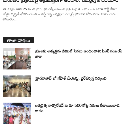
VGన్యూస్: జూన్ 25 నుంచి ప్రారంభమయ్యే ఎస్‌ఐఆర్ ప్రక్రియపై తెలంగాణ జన సమితి పార్టీ నేతలు
లోతైన దృష్టి కేంద్రీకరించాలని ఆ పార్టీ రాష్ట్ర అధ్యక్షులు ఎమ్మెల్సీ ప్రొఫెసర్ కోదండరాం సూచించారు.
శనివారం...
తాజా వార్తలు
ప్రజలకు అత్యుత్తమ డిజిటల్ సేవలు అందించాలి: సీఎస్ సంజయ్
జాజు
హైదరాబాద్ లో నేపాల్ మేయర్లు, ఛైర్‌పర్సన్ల పర్యటన
ఆర్యవైశ్య కార్పొరేషన్ కు రూ.500 కోట్ల నిధులు కేటాయించాలి:
కాచం