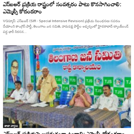
ఎస్ఐఆర్ ప్రక్రియ రాష్ట్రంలో సంవత్సరం పాటు కొనసాగించాలి:
ఎమ్మెల్సీ కోదండరాం
VGన్యూస్: ఎస్ఐఆర్ (SIR - Special Intensive Revision) ప్రక్రియ నిబంధనలు సవరణ
చేయాలని కాంగ్రెస్ పార్టీ, తెలంగాణ జన సమితి, వామపక్ష పార్టీల ఆధ్వర్యంలో హైదరాబాద్ ట్యాంక్‌బండ్
వద్ద భారీ నిరసన...
తాజా వార్తలు
ఎస్‌ఐఆర్ ప్రక్రియపై అప్రమత్తంగా ఉండాలి: ఎమ్మెల్సీ కోదండరాం