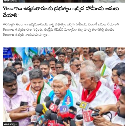
తాజా వార్తలు
‘తెలంగాణ ఉద్యమకారులకు ప్రభుత్వం ఇచ్చిన హామీలను అమలు
చేయాలి’
VGన్యూస్: తెలంగాణ ఉద్యమకారులకు రాష్ట్ర ప్రభుత్వం ఇచ్చిన హామీలను వెంటనే అమలు చేయాలని
తెలంగాణ ఉద్యమకారుల గుర్తింపు, సంక్షేమ కమిటీని సూర్యాపేట జిల్లా పూర్వ తుంగతుర్తి మండల
తెలంగాణ ఉద్యమ నాయకుడు దుగ్యాల...
తాజా వార్తలు