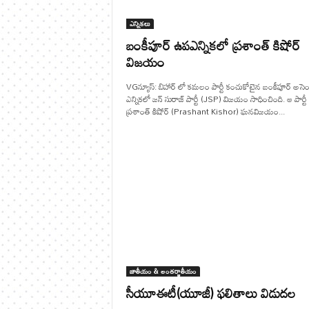
ఎన్నికలు
బంకీపూర్ ఉపఎన్నికలో ప్రశాంత్ కిషోర్
విజయం
VGన్యూస్: బిహార్ లో కమలం పార్టీ కంచుకోటైన బంకీపూర్ అసెంబ
ఎన్నికలో జన్ సురాజ్ పార్టీ (JSP) విజయం సాధించింది. ఆ పార్టీ
ప్రశాంత్ కిషోర్ (Prashant Kishor) ఘనవిజయం...
జాతీయం & అంతర్జాతీయం
సీయూఈటీ(యూజీ) ఫలితాలు విడుదల