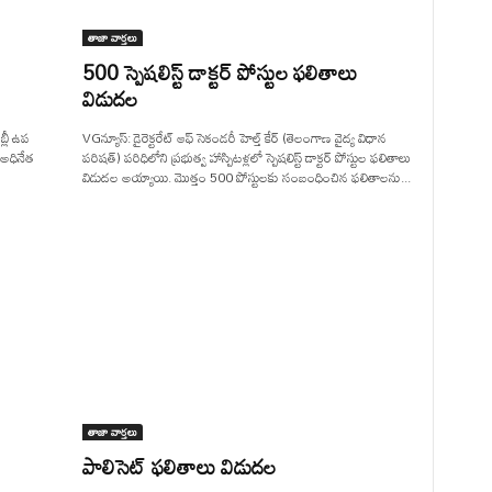
తాజా వార్తలు
500 స్పెషలిస్ట్ డాక్టర్ పోస్టుల ఫలితాలు
విడుదల
్లీ ఉప
VGన్యూస్: డైరెక్టరేట్ ఆఫ్ సెకండరీ హెల్త్ కేర్ (తెలంగాణ వైద్య విధాన
 అధినేత
పరిషత్) పరిధిలోని ప్రభుత్వ హాస్పిటళ్లలో స్పెషలిస్ట్ డాక్టర్ పోస్టుల ఫలితాలు
విడుదల అయ్యాయి. మొత్తం 500 పోస్టులకు సంబంధించిన ఫలితాలను...
తాజా వార్తలు
పాలిసెట్ ఫలితాలు విడుదల