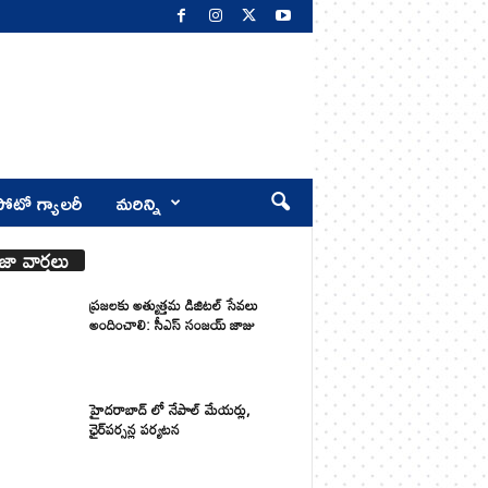
ోటో గ్యాలరీ
మరిన్ని
జా వార్తలు
ప్రజలకు అత్యుత్తమ డిజిటల్ సేవలు
అందించాలి: సీఎస్ సంజయ్ జాజు
హైదరాబాద్ లో నేపాల్ మేయర్లు,
ఛైర్‌పర్సన్ల పర్యటన