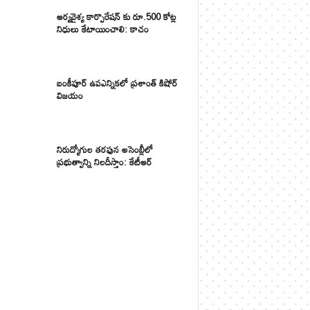
ఆర్యవైశ్య కార్పొరేషన్ కు రూ.500 కోట్ల
నిధులు కేటాయించాలి: కాచం
బంకీపూర్ ఉపఎన్నికలో ప్రశాంత్ కిషోర్
విజయం
నిరుద్యోగుల తరఫున అసెంబ్లీలో
ప్రభుత్వాన్ని నిలదీస్తాం: కేటీఆర్