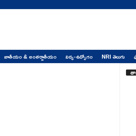
జాతీయం & అంతర్జాతీయం
విద్య-ఉద్యోగం
NRI తెలుగు
ఫ
తా