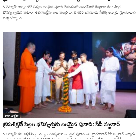
VGన్యూస్: బాల్యంలోనే విద్యకు బలమైన పునాది వేయడంలో అంగన్‌వాడీ కేంద్రాలు కీలక పాత్ర
పోషిస్తున్నాయని మహిళా, శిశు సంక్షేమ శాఖ మంత్రి డా. దనసరి అనసూయ సీతక్క అన్నారు. హైదరాబాద్
జిల్లా గోల్కొండ...
తాజా వార్తలు
క్రమశిక్షణే పిల్లల భవిష్యత్తుకు బలమైన పునాది: సీపీ సజ్జనార్
VGన్యూస్: క్రమశిక్షణే పిల్లల ఉజ్వల భవిష్యత్తుకు బలమైన పునాది అని హైదరాబాద్ సీపీ సజ్జనార్ అన్నారు.