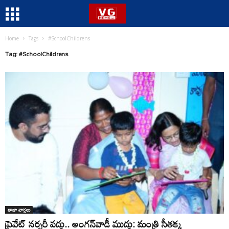
Home
Tags
#SchoolChildrens
Tag: #SchoolChildrens
తాజా వార్తలు
ప్రైవేట్ నర్సరీ వద్దు.. అంగన్‌వాడీ ముద్దు: మంత్రి సీతక్క