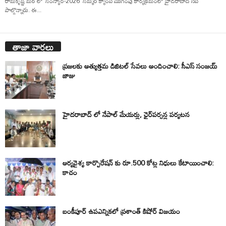
రామకృష్ణ మఠ్ లో 'సంస్కార్-2026' సమ్మర్ క్యాంప్ ముగింపు కార్యక్రమంలో హైదరాబాద్ సీపీ
పాల్గొన్నారు. ఈ...
తాజా వార్తలు
ప్రజలకు అత్యుత్తమ డిజిటల్ సేవలు అందించాలి: సీఎస్ సంజయ్
జాజు
హైదరాబాద్ లో నేపాల్ మేయర్లు, ఛైర్‌పర్సన్ల పర్యటన
ఆర్యవైశ్య కార్పొరేషన్ కు రూ.500 కోట్ల నిధులు కేటాయించాలి:
కాచం
బంకీపూర్ ఉపఎన్నికలో ప్రశాంత్ కిషోర్ విజయం