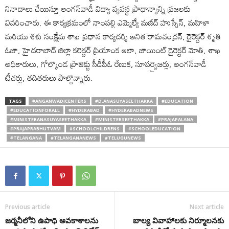
నినాదాలు చేయిస్తూ అంగన్‌వాడీ విద్యా వ్యవస్థ ప్రాధాన్యాన్ని ప్రజలకు
వివరించారు. ఈ కార్యక్రమంలో నాంపల్లి ఎమ్మెల్యే మజీద్ హుస్సేన్, మహిళా
మరియు శిశు సంక్షేమ శాఖ ప్రధాన కార్యదర్శి అనిత రామచంద్రన్, డైరెక్టర్ శృతి
ఓజా, హైదరాబాద్ జిల్లా కలెక్టర్ ప్రియాంక ఆలా, జాయింట్ డైరెక్టర్ మోతి, శాఖ
అధికారులు, గోల్కొండ ప్రాజెక్టు సీడీపీఓ రేణుక‌, సూపర్వైజర్లు, అంగన్‌వాడీ
టీచ‌ర్లు, తదితరులు పాల్గొన్నారు.
TAGS
#ANGANWADICENTERS
#D.ANASUYASEETHAKKA
#EDUCATION
#EDUCATIONFORALL
#HYDERABAD
#HYDERABADNEWS
#MINISTERANASUYASEETHAKKA
#MINISTERSEETHAKKA
#PRAJAPALANA
#PRAJAPRABHUTVAM
#SCHOOLCHILDRENS
#SCHOOLEDUCATION
#TELANGANA
#TELANGANANEWS
#TELUGUNEWS
Previous article
Next article
జర్మనీలోని ఉపాధి అవకాశాలను
బాల్య వివాహాలకు నిర్మూలనకు