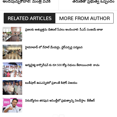
అందిపుచ్చుకోవాలి: మంత్రి వివేక్
తరుణితో ప్రభుత్వ ఒప్పందం
RELATED ARTICLES
MORE FROM AUTHOR
ప్రజలకు అత్యుత్తమ డిజిటల్ సేవలు అందించాలి: సీఎస్ సంజయ్ జాజు
హైదరాబాద్ లో నేపాల్ మేయర్లు, ఛైర్‌పర్సన్ల పర్యటన
ఆర్యవైశ్య కార్పొరేషన్ కు రూ.500 కోట్ల నిధులు కేటాయించాలి: కాచం
బంకీపూర్ ఉపఎన్నికలో ప్రశాంత్ కిషోర్ విజయం
నిరుద్యోగుల తరఫున అసెంబ్లీలో ప్రభుత్వాన్ని నిలదీస్తాం: కేటీఆర్