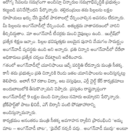
ఆరోగ్య సేవలను సమగ్రంగా అందిస్తూ చిన్నారుల సమగ్రాభివృద్ధికి ప్రభుత్వం
కట్టుబడి పనిచేస్తోందని పేర్కొన్నారు. తల్లిదండ్రులు తమ పిల్లలను లక్షల
రూపాయలు ఖర్చు చేసి ప్రైవేట్ పాఠశాలల్లో చేర్పించాల్సిన అవసరం లేదన్నారు.
మీ పిల్లలను అంగన్‌వాడీల్లో చేర్పించండి. అత్యుత్తమ వాతావరణంలో వారిని
తీర్చిదిద్దుతాం. మా అంగన్‌వాడీ టీచర్లకు మంచి నైపుణ్యం ఉంది.. ఇంగ్లీష్‌లో
ప్రత్యేక శిక్షణ ఇచ్చాం. పిల్లల భవిష్యత్తుకు బలమైన పునాది వేయగల సామర్థ్యం
అంగన్‌వాడీ వ్యవస్థకు ఉంది అని అన్నారు. ప్రతి చిన్నారి అంగన్‌వాడీలో చేరేలా
అధికారులు ప్రత్యేక చర్యలు చేపట్టాలని ఆదేశించారు.
గతంలో అంగన్‌వాడీల్లో యూనిఫాంలు ఇచ్చే పరిస్థితి లేదన్నారు మంత్రి సీతక్క.
కానీ తమ ప్రభుత్వం ప్రతి చిన్నారికి రెండు జతల యూనిఫాంలను అందిస్తున్నట్లు
తెలిపారు. అలాగే 57 రకాల విద్యా, ఆట వస్తువులు, ఎర్లీ చైల్డ్ కేర్ కార్యక్రమాలు
అందుబాటులోకి తీసుకొచ్చామని చెప్పారు. ప్రస్తుతం రాష్ట్రవ్యాప్తంగా
అంగన్‌వాడీల్లో 9 లక్షల మంది చిన్నారులు నమోదు అయ్యారని పేర్కొన్నారు.
బ్రేక్‌ఫాస్ట్‌తో పాటు ఖిచిడీ, ఎగ్ బిర్యానీ వంటి పోషకాహారాన్ని
అందిస్తున్నామన్నారు.
కార్యక్రమం అనంతరం మంత్రి సీతక్క అవగాహన ర్యాలీని ప్రారంభించి “అమ్మ
మాట – అంగన్‌వాడీ బాట”, “ప్రైవేట్ నర్సరీ వద్దు.. అంగన్‌వాడీ ముద్దు” అంటూ