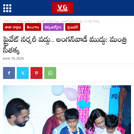
Home
తాజా వార్తలు
ప్రైవేట్ నర్సరీ వద్దు.. అంగన్‌వాడీ ముద్దు: మంత్రి సీతక్క
తాజా వార్తలు
తెలంగాణ
విద్య-ఉద్యోగం
స్లయిడర్
ప్రైవేట్ నర్సరీ వద్దు.. అంగన్‌వాడీ ముద్దు: మంత్రి
సీతక్క
June 16, 2026