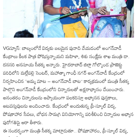
VGన్యూస్: బాల్యంలోనే విద్యకు బలమైన పునాది వేయడంలో అంగన్‌వాడీ
కేంద్రాలు కీలక పాత్ర పోషిస్తున్నాయని మహిళా, శిశు సంక్షేమ శాఖ మంత్రి డా.
దనసరి అనసూయ సీతక్క అన్నారు. హైదరాబాద్ జిల్లా గోల్కొండ ప్రాజెక్టు
పరిధిలోని మల్లేపల్లి సెంటర్, మహాత్మా గాంధీ నగర్ అంగన్‌వాడీ కేంద్రంలో
నిర్వహించిన “అమ్మ మాట – అంగన్‌వాడీ బాట” కార్యక్రమంలో మంత్రి సీతక్క
పాల్గొని అంగన్‌వాడీ కేంద్రంలోని చిన్నారులతో అక్షరాభ్యాసం చేయించారు.
అనంతరం చిన్నారులను ఆప్యాయంగా పలకరిస్తూ అభ్యాసన పుస్తకాలు,
ఆటవస్తువులను అందించారు. కేంద్రంలో అందుతున్న ప్రీ-స్కూల్ విద్య,
పోషకాహార సేవలు, బోధన సామగ్రి వినియోగాన్ని పరిశీలించి చిన్నారుల అభ్యాస
పురోగతిపై ఆరా తీశారు.
ఈ సందర్భంగా మంత్రి సీతక్క మాట్లాడుతూ.. పోషకాహారం, ప్రీ-స్కూల్ విద్య,