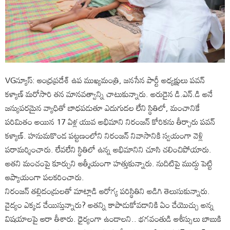
VGన్యూస్: ఆంధ్రప్రదేశ్ ఉప ముఖ్యమంత్రి, జనసేన పార్టీ అధ్యక్షులు పవన్
కళ్యాణ్ మరోసారి తన మానవత్వాన్ని చాటుకున్నారు. అరుదైన డి.ఎన్.డి అనే
జన్యుపరమైన వ్యాధితో బాధపడుతూ ఎదుగుదల లేని స్థితిలో, మంచానికే
పరిమితం అయిన 17 ఏళ్ల యువ అభిమాని నిరంజన్ కోరికను తీర్చారు పవన్
కళ్యాణ్. హనుమకొండ పట్టణంలోని నిరంజన్ నివాసానికి స్వయంగా వెళ్లి
పరామర్శించారు. లేవలేని స్థితిలో ఉన్న అభిమానిని చూసి చలించిపోయారు.
అతని మంచంపై కూర్చుని ఆత్మీయంగా హత్తుకున్నారు. నుదిటిపై ముద్దు పెట్టి
ఆప్యాయంగా పలకరించారు.
నిరంజన్ తల్లిదండ్రులతో మాట్లాడి ఆరోగ్య పరిస్థితిని అడిగి తెలుసుకున్నారు.
వైద్యం ఎక్కడ చేయిస్తున్నారు? అతన్ని కాపాడుకోవడానికి ఏం చేయొచ్చు అన్న
విషయాలపై ఆరా తీశారు. ధైర్యంగా ఉండాలని.. భగవంతుడి ఆశీస్సులు బాబుకి