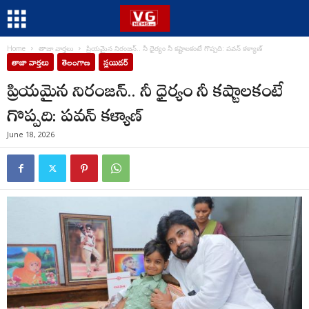
Home
తాజా వార్తలు
ప్రియమైన నిరంజన్.. నీ ధైర్యం నీ కష్టాలకంటే గొప్పది: పవన్ కళ్యాణ్
తాజా వార్తలు
తెలంగాణ
స్లయిడర్
ప్రియమైన నిరంజన్.. నీ ధైర్యం నీ కష్టాలకంటే
గొప్పది: పవన్ కళ్యాణ్
June 18, 2026