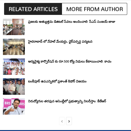
RELATED ARTICLES
MORE FROM AUTHOR
ప్రజలకు అత్యుత్తమ డిజిటల్ సేవలు అందించాలి: సీఎస్ సంజయ్ జాజు
హైదరాబాద్ లో నేపాల్ మేయర్లు, ఛైర్‌పర్సన్ల పర్యటన
ఆర్యవైశ్య కార్పొరేషన్ కు రూ.500 కోట్ల నిధులు కేటాయించాలి: కాచం
బంకీపూర్ ఉపఎన్నికలో ప్రశాంత్ కిషోర్ విజయం
నిరుద్యోగుల తరఫున అసెంబ్లీలో ప్రభుత్వాన్ని నిలదీస్తాం: కేటీఆర్