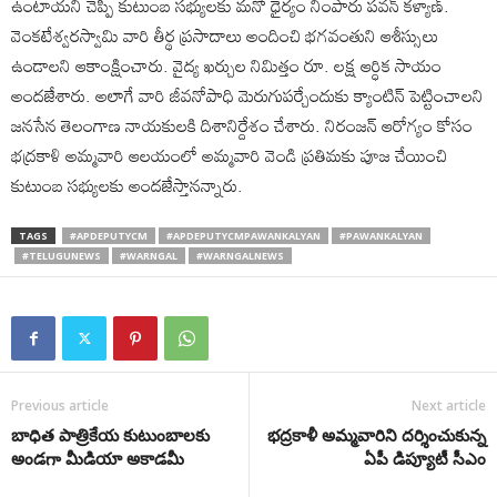
ఉంటాయని చెప్పి కుటుంబ సభ్యులకు మనో ధైర్యం నింపారు పవన్ కళ్యాణ్.
వెంకటేశ్వరస్వామి వారి తీర్థ ప్రసాదాలు అందించి భగవంతుని ఆశీస్సులు
ఉండాలని ఆకాంక్షించారు. వైద్య ఖర్చుల నిమిత్తం రూ. లక్ష ఆర్ధిక సాయం
అందజేశారు. అలాగే వారి జీవనోపాధి మెరుగుపర్చేందుకు క్యాంటిన్ పెట్టించాలని
జనసేన తెలంగాణ నాయకులకి దిశానిర్దేశం చేశారు. నిరంజన్ ఆరోగ్యం కోసం
భద్రకాళి అమ్మవారి ఆలయంలో అమ్మవారి వెండి ప్రతిమకు పూజ చేయించి
కుటుంబ సభ్యులకు అందజేస్తానన్నారు.
TAGS
#APDEPUTYCM
#APDEPUTYCMPAWANKALYAN
#PAWANKALYAN
#TELUGUNEWS
#WARNGAL
#WARNGALNEWS
Previous article
Next article
బాధిత పాత్రికేయ కుటుంబాలకు
భద్రకాళీ అమ్మవారిని దర్శించుకున్న
అండగా మీడియా అకాడమీ
ఏపీ డిప్యూటీ సీఎం