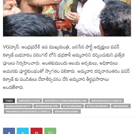
VGన్యూస్: ఆంధ్రప్రదేశ్ ఉప ముఖ్యమంత్రి, జనసేన పార్టీ అధ్యక్షులు పవన్
కళ్యాణ్ బుధవారం వరంగల్ లోని భద్రకాళీ అమ్మవారిని దర్శించుకుని ప్రత్యేక
పూజలు నిర్వహించారు. అంతకుముందు ఆలయ అర్చకులు, అధికారులు
ఆయనకు పూర్ణకుంభంతో స్వాగతం పలికారు. అమ్మవారి దర్శనానంతరం పవన్
కళ్యాణ్ కు పండితులు వేదాశీర్వచనం చేసి అమ్మవారి తీర్థప్రసాదాలు
అందజేశారు.
TAGS
#APDEPUTYCM
#APDEPUTYCMPAWANKALYAN
#BHADRAKALITEMPLE
#JANASENAPARTY
#PAWANKALYAN
#TELANGANA
#TELUGUNEWS
#WARNGAL
#WARNGALBHADRAKALITEMPLE
#WARNGALNEWS