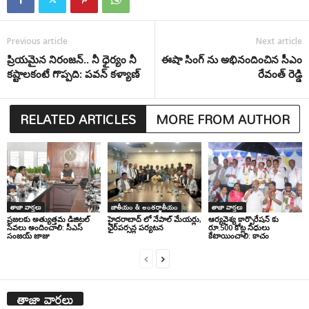
Previous article
Next article
ప్రియమైన నిరంజన్.. నీ ధైర్యం నీ
ఈషా సింగ్ ను అభినందించిన సీఎం
కష్టాలకంటే గొప్పది: పవన్ కళ్యాణ్
రేవంత్ రెడ్డి
RELATED ARTICLES
MORE FROM AUTHOR
తాజా వార్తలు
జాతీయం & అంతర్జాతీయం
తాజా వార్తలు
ప్రజలకు అత్యుత్తమ డిజిటల్
హైదరాబాద్ లో నేపాల్ మేయర్లు,
ఆర్యవైశ్య కార్పొరేషన్ కు
సేవలు అందించాలి: సీఎస్
ఛైర్‌పర్సన్ల పర్యటన
రూ.500 కోట్ల నిధులు
సంజయ్ జాజు
కేటాయించాలి: కాచం
తాజా వార్తలు