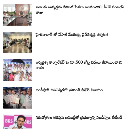
ప్రజలకు అత్యుత్తమ డిజిటల్ సేవలు అందించాలి: సీఎస్ సంజయ్
జాజు
హైదరాబాద్ లో నేపాల్ మేయర్లు, ఛైర్‌పర్సన్ల పర్యటన
ఆర్యవైశ్య కార్పొరేషన్ కు రూ.500 కోట్ల నిధులు కేటాయించాలి:
కాచం
బంకీపూర్ ఉపఎన్నికలో ప్రశాంత్ కిషోర్ విజయం
నిరుద్యోగుల తరఫున అసెంబ్లీలో ప్రభుత్వాన్ని నిలదీస్తాం: కేటీఆర్