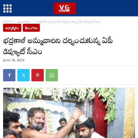
Home
ఆధ్యాత్మికం
భద్రకాళీ అమ్మవారిని దర్శించుకున్న ఏపీ డిప్యూటీ సీఎం
ఆధ్యాత్మికం
తెలంగాణ
భద్రకాళీ అమ్మవారిని దర్శించుకున్న ఏపీ
డిప్యూటీ సీఎం
June 18, 2026