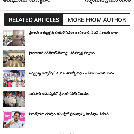
ఆవిష్కరించిన సీపీ సజ్జనార్
దర్శించుకున్న సీఎం రేవంత్
RELATED ARTICLES
MORE FROM AUTHOR
ప్రజలకు అత్యుత్తమ డిజిటల్ సేవలు అందించాలి: సీఎస్ సంజయ్ జాజు
హైదరాబాద్ లో నేపాల్ మేయర్లు, ఛైర్‌పర్సన్ల పర్యటన
ఆర్యవైశ్య కార్పొరేషన్ కు రూ.500 కోట్ల నిధులు కేటాయించాలి: కాచం
బంకీపూర్ ఉపఎన్నికలో ప్రశాంత్ కిషోర్ విజయం
నిరుద్యోగుల తరఫున అసెంబ్లీలో ప్రభుత్వాన్ని నిలదీస్తాం: కేటీఆర్