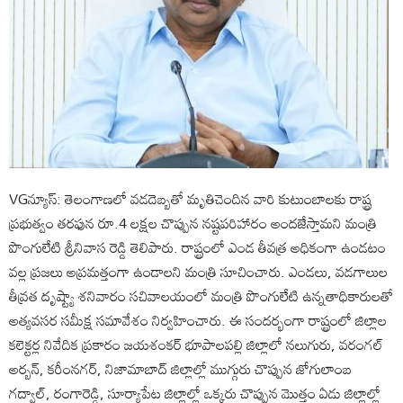
VGన్యూస్: తెలంగాణలో వడదెబ్బతో మృతిచెందిన వారి కుటుంబాలకు రాష్ట్ర
ప్రభుత్వం తరఫున రూ.4 లక్షల చొప్పున నష్టపరిహారం అందజేస్తామని మంత్రి
పొంగులేటి శ్రీనివాస రెడ్డి తెలిపారు. రాష్ట్రంలో ఎండ తీవత్ర అధికంగా ఉండటం
వల్ల ప్రజలు అప్రమత్తంగా ఉండాలని మంత్రి సూచించారు. ఎండలు, వడగాలుల
తీవ్రత దృష్ట్యా శనివారం సచివాలయంలో మంత్రి పొంగులేటి ఉన్నతాధికారులతో
అత్యవసర సమీక్ష సమావేశం నిర్వహించారు. ఈ సందర్భంగా రాష్ట్రంలో జిల్లాల
క‌లెక్టర్ల నివేదిక ప్రకారం జ‌య‌శంక‌ర్ భూపాల‌ప‌ల్లి జిల్లాలో న‌లుగురు, వ‌రంగ‌ల్
అర్బన్‌, క‌రీంన‌గ‌ర్‌, నిజామాబాద్ జిల్లాల్లో ముగ్గురు చొప్పున జోగులాంబ
గ‌ద్వాల్‌, రంగారెడ్డి, సూర్యాపేట జిల్లాల్లో ఒక్కరు చొప్పున మెుత్తం ఏడు జిల్లాల్లో