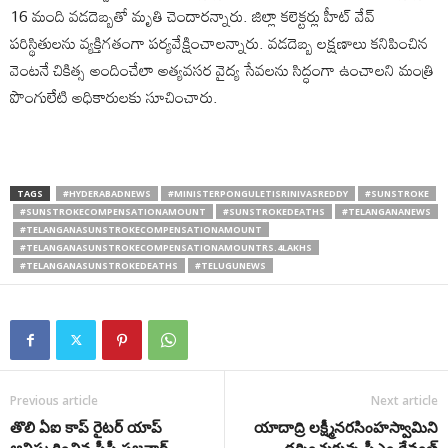
16 మంది వ‌డ‌దెబ్బతో మృతి చెందార‌న్నారు. జిల్లా కలెక్టర్లు హీట్ వేవ్
పరిస్థితులను వ్యక్తిగతంగా పర్యవేక్షించాలన్నారు. వడదెబ్బ లక్షణాలు కనిపించిన
వెంటనే చికిత్స అందించేలా అత్యవసర వైద్య సేవలను సిద్ధంగా ఉంచాలని మంత్రి
పొంగులేటి అధికారులకు సూచించారు.
TAGS
#HYDERABADNEWS
#MINISTERPONGULETISRINIVASREDDY
#SUNSTROKE
#SUNSTROKECOMPENSATIONAMOUNT
#SUNSTROKEDEATHS
#TELANGANANEWS
#TELANGANASUNSTROKECOMPENSATIONAMOUNT
#TELANGANASUNSTROKECOMPENSATIONAMOUNTRS.4LAKHS
#TELANGANASUNSTROKEDEATHS
#TELUGUNEWS
Previous article
Next article
తొలి ఏఐ కాప్ రైటర్ యాప్
యాదాద్రి లక్ష్మీనరసింహస్వామిని