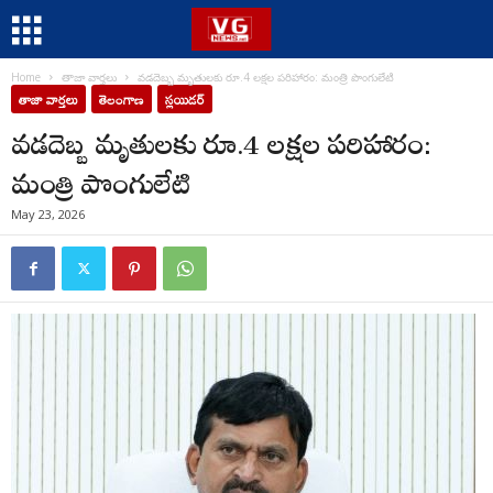
Home
తాజా వార్తలు
వడదెబ్బ మృతులకు రూ.4 లక్షల పరిహారం: మంత్రి పొంగులేటి
తాజా వార్తలు
తెలంగాణ
స్లయిడర్
వడదెబ్బ మృతులకు రూ.4 లక్షల పరిహారం:
మంత్రి పొంగులేటి
May 23, 2026