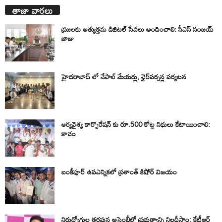
తాజా వార్తలు
ప్రజలకు అత్యుత్తమ డిజిటల్ సేవలు అందించాలి: సీఎస్ సంజయ్
జాజు
హైదరాబాద్ లో నేపాల్ మేయర్లు, ఛైర్‌పర్సన్ల పర్యటన
ఆర్యవైశ్య కార్పొరేషన్ కు రూ.500 కోట్ల నిధులు కేటాయించాలి:
కాచం
బంకీపూర్ ఉపఎన్నికలో ప్రశాంత్ కిషోర్ విజయం
నిరుద్యోగుల తరఫున అసెంబ్లీలో ప్రభుత్వాన్ని నిలదీస్తాం: కేటీఆర్