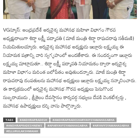
VGన్యూస్: ఆంధ్రప్రదేశ్ ఆర్యవైశ్య మహాసభ మహిళా విభాగం గౌరవ
అధ్యక్షురాలుగా శిద్ధా లక్ష్మీ పద్మావతి ( మాజీ మంత్రి శిద్ధా రాఘవరావు సతీమణి)
నియమితులయ్యారు. ఆర్యవైశ్య మహాసభ అధ్యక్షుడు ఇల్లూరు లక్ష్మయ్య ఈ
నియామక పత్రాన్ని వారి స్వగృహంలో అందజేశారు. ఈ సందర్భంగా ఇల్లూరు
లక్ష్మయ్య మాట్లాడుతూ.. శిద్ధా లక్ష్మీ పద్మావతి నియామకం ద్వారా ఆర్యవైశ్య
మహిళా విభాగం మరింత బలోపేతం అవుతుందన్నారు. మాజీ మంత్రి శిద్ధా
రాఘవరావు దంపతులను మహాసభ అధ్యక్షులు ఇల్లూరు లక్ష్మయ్య సన్మానించారు.
ఈ కార్యక్రమంలో ఆర్యవైశ్య మహాసభ గౌరవ అధ్యక్షులు పెనుగొండ
సుబ్బరాయుడు , శ్రీశైలం దేవస్థానం కార్యవర్గ సభ్యులు దేవకి వెంకటేశ్వర్లు ,
మహాసభ ఉపాధ్యక్షులు దర్శి వాసు పాల్గొన్నారు.
TAGS
#ANDHRAPRADESH
#ANDHRAPRADESHARYAVYSYAMAHASABHA
#ANDHRAPRADESHNEWS
#APARYAVYSYAMAHASABHA
#ARYAVYSYAMAHASABHA
#ELLURULAKSHMAIAH