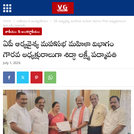
Home
జాతీయం & అంతర్జాతీయం
ఏపీ ఆర్యవైశ్య మహాసభ మహిళా విభాగం గౌరవ అధ్యక్షురాలుగా
శిద్ధా లక్ష్మీ పద్మావతి
జాతీయం & అంతర్జాతీయం
ఏపీ ఆర్యవైశ్య మహాసభ మహిళా విభాగం
గౌరవ అధ్యక్షురాలుగా శిద్ధా లక్ష్మీ పద్మావతి
July 1, 2026