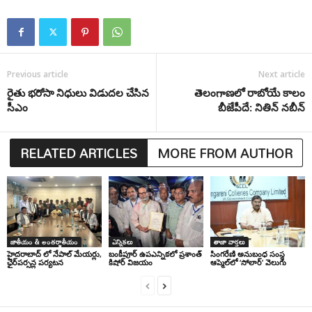
Previous article
Next article
రైతు భరోసా నిధులు విడుదల చేసిన
తెలంగాణలో రాబోయే కాలం
సీఎం
బీజేపీదే: నితిన్ నబీన్
RELATED ARTICLES
MORE FROM AUTHOR
జాతీయం & అంతర్జాతీయం
ఎన్నికలు
తాజా వార్తలు
హైదరాబాద్ లో నేపాల్ మేయర్లు,
బంకీపూర్ ఉపఎన్నికలో ప్రశాంత్
సింగ‌రేణి అనుబంధ సంస్థ
ఛైర్‌పర్సన్ల పర్యటన
కిషోర్ విజయం
ఆప్మెల్‌లో ‘సోలార్’ వెలుగు