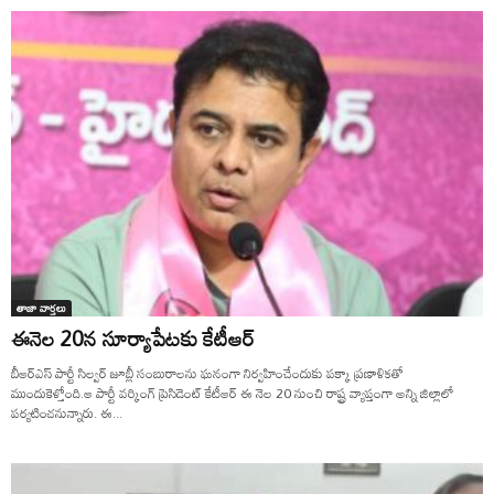
తాజా వార్తలు
ఈనెల 20న సూర్యాపేటకు కేటీఆర్
బీఆర్ఎస్ పార్టీ సిల్వర్ జూబ్లీ సంబురాలను ఘనంగా నిర్వహించేందుకు పక్కా ప్రణాళికతో
ముందుకెళ్తోంది.ఆ పార్టీ వర్కింగ్ ప్రెసిడెంట్ కేటీఆర్ ఈ నెల 20 నుంచి రాష్ట్ర వ్యాప్తంగా అన్ని జిల్లాలో
పర్యటించనున్నారు. ఈ...