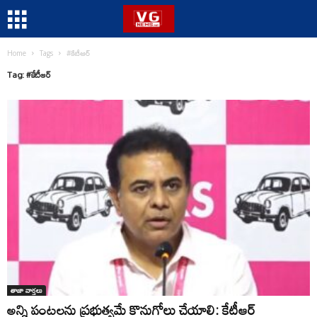
Home
Tags
#కేటీఆర్
Tag: #కేటీఆర్
తాజా వార్తలు
అన్ని పంటలను ప్రభుత్వమే కొనుగోలు చేయాలి: కేటీఆర్