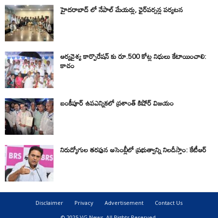
హైదరాబాద్ లో నేపాల్ మేయర్లు, ఛైర్‌పర్సన్ల పర్యటన
ఆర్యవైశ్య కార్పొరేషన్ కు రూ.500 కోట్ల నిధులు కేటాయించాలి:
కాచం
బంకీపూర్ ఉపఎన్నికలో ప్రశాంత్ కిషోర్ విజయం
నిరుద్యోగుల తరఫున అసెంబ్లీలో ప్రభుత్వాన్ని నిలదీస్తాం: కేటీఆర్
Disclaimer
Privacy
Advertisement
Contact Us
© 2025 VG News, All Rights Reserved.