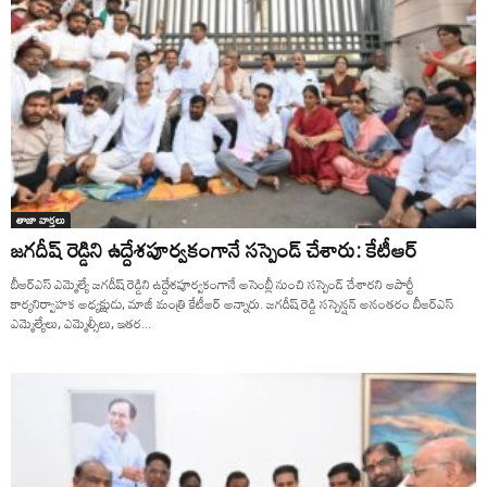
తాజా వార్తలు
జగదీష్ రెడ్డిని ఉద్దేశపూర్వకంగానే సస్పెండ్ చేశారు: కేటీఆర్
బీఆర్ఎస్ ఎమ్మెల్యే జగదీష్ రెడ్డిని ఉద్దేశపూర్వకంగానే అసెంబ్లీ నుంచి సస్పెండ్ చేశారని ఆపార్టీ
కార్యనిర్వాహక అధ్యక్షుడు, మాజీ మంత్రి కేటీఆర్ అన్నారు. జగదీష్ రెడ్డి సస్పెన్షన్ అనంతరం బీఆర్ఎస్
ఎమ్మెల్యేలు, ఎమ్మెల్సీలు, ఇతర...