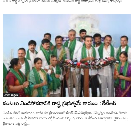
అని ఆ పార్టీ వర్కింగ్ ప్రెసిడెంట్ కేటీఆర్ అన్నారు. బీఆర్ఎస్ పార్టీ సూర్యాపేట జిల్లా ముఖ్య కార్యకర్తల...
తాజా వార్తలు
పంటలు ఎండిపోవడానికి రాష్ట్ర ప్రభుత్వమే కారణం : కేటీఆర్
ఎండిన వరితో బుధవారం శాసనసభ ప్రాంగణంలో బీఆర్ఎస్ ఎమ్మెల్యేలు, ఎమ్మెల్సీల ఆందోళన చేశారు.
అనంతరం అసెంబ్లీ మీడియా పాయింట్లో బీఆర్ఎస్ వర్కింగ్ ప్రెసిడెంట్ కేటీఆర్ మాట్లాడారు. రైతుల పట్ల,
రైతాంగం పట్ల రాష్ట్ర...