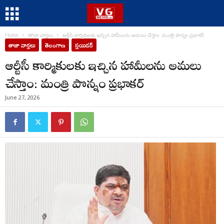
Home
తాజా వార్తలు
ఆర్టీసీ కార్మికులకు ఇచ్చిన హామీలను అమలు చేస్తాం: మంత్రి పొన్నం ప్రభాకర్
తాజా వార్తలు
తెలంగాణ
స్లయిడర్
ఆర్టీసీ కార్మికులకు ఇచ్చిన హామీలను అమలు
చేస్తాం: మంత్రి పొన్నం ప్రభాకర్
June 27, 2026