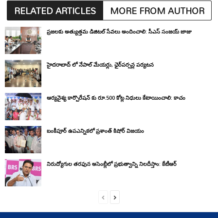
RELATED ARTICLES
MORE FROM AUTHOR
ప్రజలకు అత్యుత్తమ డిజిటల్ సేవలు అందించాలి: సీఎస్ సంజయ్ జాజు
హైదరాబాద్ లో నేపాల్ మేయర్లు, ఛైర్‌పర్సన్ల పర్యటన
ఆర్యవైశ్య కార్పొరేషన్ కు రూ.500 కోట్ల నిధులు కేటాయించాలి: కాచం
బంకీపూర్ ఉపఎన్నికలో ప్రశాంత్ కిషోర్ విజయం
నిరుద్యోగుల తరఫున అసెంబ్లీలో ప్రభుత్వాన్ని నిలదీస్తాం: కేటీఆర్