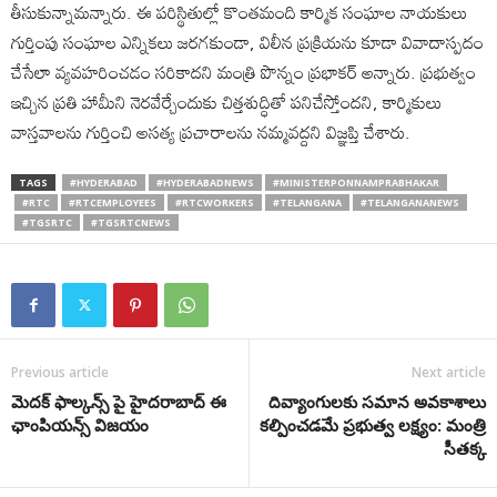
తీసుకున్నామన్నారు. ఈ పరిస్థితుల్లో కొంతమంది కార్మిక సంఘాల నాయకులు
గుర్తింపు సంఘాల ఎన్నికలు జరగకుండా, విలీన ప్రక్రియను కూడా వివాదాస్పదం
చేసేలా వ్యవహరించడం సరికాదని మంత్రి పొన్నం ప్రభాకర్ అన్నారు. ప్రభుత్వం
ఇచ్చిన ప్రతి హామీని నెరవేర్చేందుకు చిత్తశుద్ధితో పనిచేస్తోందని, కార్మికులు
వాస్తవాలను గుర్తించి అసత్య ప్రచారాలను నమ్మవద్దని విజ్ఞప్తి చేశారు.
TAGS
#HYDERABAD
#HYDERABADNEWS
#MINISTERPONNAMPRABHAKAR
#RTC
#RTCEMPLOYEES
#RTCWORKERS
#TELANGANA
#TELANGANANEWS
#TGSRTC
#TGSRTCNEWS
Previous article
Next article
మెదక్ ఫాల్కన్స్ పై హైదరాబాద్ ఈ
దివ్యాంగులకు సమాన అవకాశాలు
ఛాంపియన్స్ విజయం
కల్పించడమే ప్రభుత్వ లక్ష్యం: మంత్రి
సీతక్క