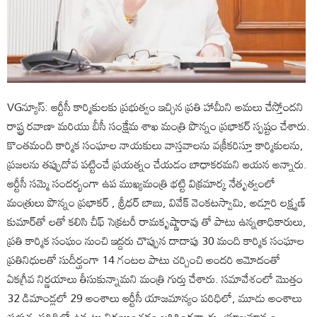
VGన్యూస్: ఆర్టీసీ కార్మికులకు ప్రభుత్వం ఇచ్చిన ప్రతి హామీని అమలు చేస్తోందని
రాష్ట్ర రవాణా మరియు బీసీ సంక్షేమ శాఖ మంత్రి పొన్నం ప్రభాకర్ స్పష్టం చేశారు.
కొంతమంది కార్మిక సంఘాల నాయకులు వాస్తవాలను వక్రీకరిస్తూ కార్మికులను,
ప్రజలను తప్పుదోవ పట్టించే ప్రయత్నం చేయడం బాధాకరమని ఆయన అన్నారు.
ఆర్టీసీ సమ్మె సందర్భంగా ఉప ముఖ్యమంత్రి భట్టి విక్రమార్క నేతృత్వంలో
మంత్రులు పొన్నం ప్రభాకర్ , శ్రీధర్ బాబు, వివేక్ వెంకటస్వామి, అడ్లూరి లక్ష్మణ్
కుమార్‌తో లతో కలిసి చీఫ్ సెక్రటరీ రామకృష్ణారావు తో పాటు ఉన్నతాధికారులు,
ప్రతి కార్మిక సంఘం నుంచి ఇద్దరు చొప్పున దాదాపు 30 మంది కార్మిక సంఘాల
ప్రతినిధులతో సుదీర్ఘంగా 14 గంటల పాటు చర్చించి అందరి ఆమోదంతో
ఏకగ్రీవ నిర్ణయాలు తీసుకున్నామని మంత్రి గుర్తు చేశారు. సమావేశంలో మొత్తం
32 డిమాండ్లలో 29 అంశాలు ఆర్టీసీ యాజమాన్యం పరిధిలో, మూడు అంశాలు