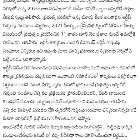
ప్రభుత్వ పరిధిలో ఉన్నట్లు నిర్ణయించడం జరిగిందన్నారు. యాజమాన్యం
పరిధిలో ఉన్న 29 అంశాల పరిష్కారానికి ఈడీల కమిటీ ద్వారా ఇప్పటికే చర్యలు
తీసుకున్నట్లు తెలిపారు. ప్రభుత్వ పరిధిలో ఉన్న మూడు కీలక అంశాలైన ఆర్టీసీ
గుర్తింపు సంఘాల ఎన్నికలు, 2021 పీఆర్సీ, ఆర్టీసీ ప్రభుత్వంలో విలీనం. పీఆర్సీ
విషయంలో ప్రభుత్వం ప్రకటించిన 11 శాతం జూలై నెల జీతాల నుంచే అమల్లోకి
రానుందని తెలిపారు. ఆర్టీసీ కార్మికుల మొదటి డిమాండ్ ఆర్టీసీ గుర్తింపు
సంఘాలు ఎన్నికలు అని ఇప్పుడు మాట మార్చి ప్రజలను,కార్మికులను పక్కదోవ
పట్టించడం సరికాదన్నారు.
ఆర్టీసీ విలీనానికి సంబంధించి విధివిధానాలు రూపొందించే అధికారుల కమిటీలో
కార్మిక ప్రతినిధులు తప్పనిసరిగా ఉండాలని సమావేశంలో కార్మికులు ఏకగ్రీవంగా
నిర్ణయించారని మంత్రి పేర్కొన్నారు. దీనిలో భాగంగానే ప్రభుత్వం ఇప్పటికే
గుర్తింపు సంఘాల ఎన్నికల ప్రక్రియను ప్రారంభించిందని, లేబర్ జాయింట్
కమిషనర్ సునీతను ఎన్నికల నోడల్ అధికారిగా నియమించినట్లు తెలిపారు.
ఎన్నికల షెడ్యూల్ విడుదల చేసి త్వరలోనే గుర్తింపు సంఘాల ఎన్నికలు నిర్వహించే
దిశగా వెరిఫికేషన్ ప్రక్రియ కొనసాగుతుందని చెప్పారు.
ఆంధ్రప్రదేశ్ మాదిరి విలీనం తర్వాత ఇబ్బందులు కలగవద్దని.. గుర్తింపు కార్మిక
సంఘాల నేతలను కమిటీ లో చేర్చి విధివిధానాలు రూపొందించేలా నిర్ణయం