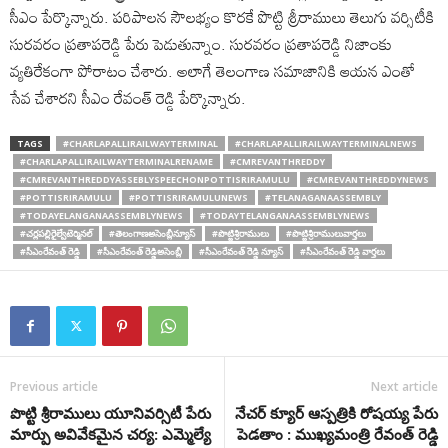
సీఎం పేర్కొన్నారు. పరిపాలన సౌలభ్యం కొరకే పొట్టి శ్రీరాములు తెలుగు వర్సిటీకి
సురవరం ప్రతాపరెడ్డి పేరు పెడుతున్నాం. సురవరం ప్రతాపరెడ్డి నిజాంకు
వ్యతిరేకంగా పోరాటం చేశారు. అలాగే తెలంగాణ సమాజానికి ఆయన ఎంతో
సేవ చేశారని సీఎం రేవంత్ రెడ్డి పేర్కొన్నారు.
TAGS
#CHARLAPALLIRAILWAYTERMINAL
#CHARLAPALLIRAILWAYTERMINALNEWS
#CHARLAPALLIRAILWAYTERMINALRENAME
#CMREVANTHREDDY
#CMREVANTHREDDYASSEBLYSPEECHONPOTTISRIRAMULU
#CMREVANTHREDDYNEWS
#POTTISRIRAMULU
#POTTISRIRAMULUNEWS
#TELANAGANAASSEMBLY
#TODAYELANGANAASSEMBLYNEWS
#TODAYTELANGANAASSEMBLYNEWS
#చర్లపల్లిరైల్వేటెర్మినల్
#తెలంగాణఅసెంబ్లీన్యూస్
#పొట్టిశ్రీరాములు
#పొట్టిశ్రీరాములువార్తలు
#సీఎంరేవంత్ రెడ్డి
#సీఎంరేవంత్ రెడ్డిఅసెంబ్లీ
#సీఎంరేవంత్ రెెడ్డి న్యూస్
#సీఎంరేవంత్ రెెడ్డి వార్తలు
Previous article
Next article
పొట్టి శ్రీరాములు యూనివర్సిటీ పేరు
నేచర్ క్యూర్ ఆస్పత్రికి రోషయ్య పేరు
మార్పు అవివేకమైన చర్య: ఎమ్మెల్యే
పెడతాం : ముఖ్యమంత్రి రేవంత్ రెడ్డి