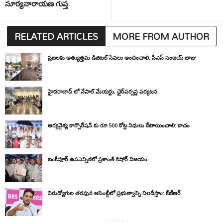
సూర్యనారాయణ గుప్త
RELATED ARTICLES
MORE FROM AUTHOR
ప్రజలకు అత్యుత్తమ డిజిటల్ సేవలు అందించాలి: సీఎస్ సంజయ్ జాజు
హైదరాబాద్ లో నేపాల్ మేయర్లు, ఛైర్‌పర్సన్ల పర్యటన
ఆర్యవైశ్య కార్పొరేషన్ కు రూ.500 కోట్ల నిధులు కేటాయించాలి: కాచం
బంకీపూర్ ఉపఎన్నికలో ప్రశాంత్ కిషోర్ విజయం
నిరుద్యోగుల తరఫున అసెంబ్లీలో ప్రభుత్వాన్ని నిలదీస్తాం: కేటీఆర్