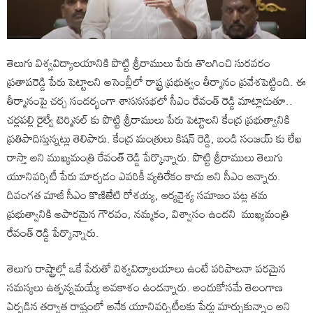
తెలుగు విశ్వవిద్యాలయానికి పొట్టి శ్రీరాములు పేరు తొలగించి సురవరం
ప్రతాపరెడ్డి పేరు పెట్టాలని అసెంబ్లీలో రాష్ట్ర ప్రభుత్వం తీర్మానం ప్రవేశపెట్టింది. ఈ
తీర్మానంపై చర్చ సందర్భంగా శాసనసభలో సీఎం రేవంత్ రెడ్డి మాట్లాడుతూ..
చర్లపల్లి రైల్వే టెర్మినల్ కు పొట్టి శ్రీరాములు పేరు పెట్టాలని కేంద్ర ప్రభుత్వానికి
ప్రతిపాదిస్తున్నట్లు తెలిపారు. కేంద్ర మంత్రులు కిషన్ రెడ్డి, బండి సంజయ్ కు లేఖ
రాస్తా అని ముఖ్యమంత్రి రేవంత్ రెడ్డి పేర్కొన్నారు. పొట్టి శ్రీరాములు తెలుగు
యూనివర్సిటీ పేరు మార్చడం ఎవరికీ వ్యతిరేకం కాదు అని సీఎం అన్నారు.
దివంగత మాజీ సీఎం కొణిజేటి రోశయ్య, ఆర్యవైశ్య సమాజం పట్ల తమ
ప్రభుత్వానికి అపారమైన గౌరవం, నమ్మకం, విశ్వాసం ఉందని ముఖ్యమంత్రి
రేవంత్ రెడ్డి పేర్కొన్నారు.
తెలుగు రాష్ట్రాల్లో ఒకే పేరుతో విశ్వవిద్యాలయాలు ఉంటే పరిపాలనా పరమైన
సమస్యలు ఉత్పన్నమయ్యే అవకాశం ఉందన్నారు. అందుకోసమే తెలంగాణ
ఏర్పడిన తర్వాత రాష్ట్రంలో అనేక యూనివర్సిటీలకు పేర్లు మార్చుకున్నాం అని