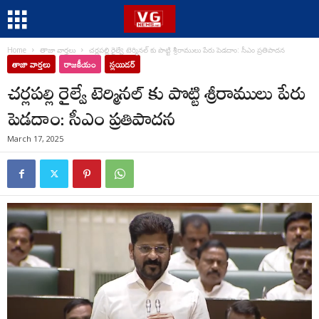
Home
తాజా వార్తలు
చర్లపల్లి రైల్వే టెర్మినల్ కు పొట్టి శ్రీరాములు పేరు పెడదాం: సీఎం ప్రతిపాదన
తాజా వార్తలు
రాజకీయం
స్లయిడర్
చర్లపల్లి రైల్వే టెర్మినల్ కు పొట్టి శ్రీరాములు పేరు
పెడదాం: సీఎం ప్రతిపాదన
March 17, 2025