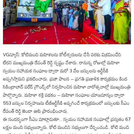
VGన్యూస్: కోటిమంది మహిళలను కోటీశ్వరులను చేసే వరకు విశ్రమించేది
లేదని ముఖ్యమంత్రి రేవంత్ రెడ్డి స్పష్టం చేశారు. రానున్న రోజుల్లో మహిళా
స్వయం సహాయక సంఘాల ద్వారా మరో 3 వేల బస్సులను ఆర్టీసీకి
అప్పగిస్తామని ప్రకటించారు. ప్రజా పాలన – ప్రగతి ప్రణాళిక కార్యక్రమం కింద
సికింద్రాబాద్ పరేడ్ గ్రౌండ్స్‌లో నిర్వహించిన మహిళా వారోత్సవాల్లో ముఖ్యమంత్రి
పాల్గొన్నారు. మహిళా శక్తి పథకం – మహిళా సంఘాల యాజమాన్యం ద్వారా
553 బస్సుల నిర్వహణను టీజీఆర్టీసీకి అప్పగించే కార్యక్రమంలో బస్సులకు సీఎం
రేవంత్ రెడ్డి జెండా ఊపి ప్రారంభించారు.
ఈ సందర్భంగా సీఎం మాట్లాడుతూ.. స్వయం సహాయక సంఘాల్లో ప్రస్తుతం 67
లక్షల మంది సభ్యులున్నారు. కోటి మందిని సభ్యులుగా చేర్పించండి. కోటి మంది