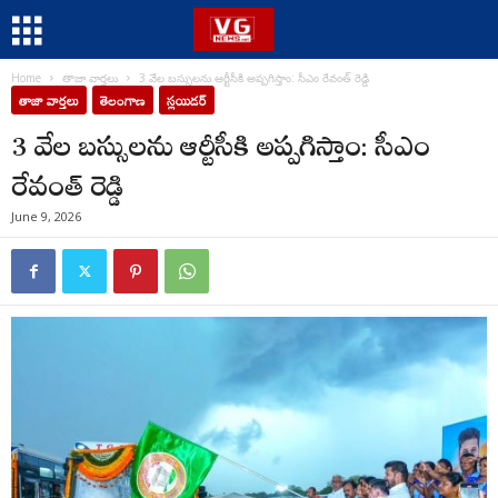
Home
తాజా వార్తలు
3 వేల బస్సులను ఆర్టీసీకి అప్పగిస్తాం: సీఎం రేవంత్ రెడ్డి
తాజా వార్తలు
తెలంగాణ
స్లయిడర్
3 వేల బస్సులను ఆర్టీసీకి అప్పగిస్తాం: సీఎం
రేవంత్ రెడ్డి
June 9, 2026