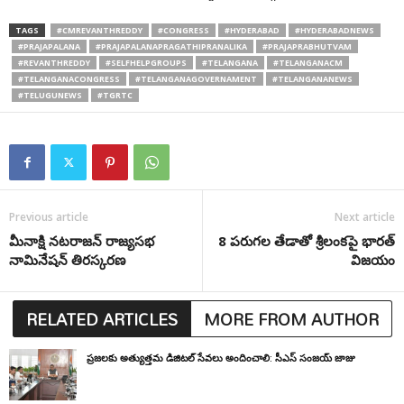
TAGS
#CMREVANTHREDDY
#CONGRESS
#HYDERABAD
#HYDERABADNEWS
#PRAJAPALANA
#PRAJAPALANAPRAGATHIPRANALIKA
#PRAJAPRABHUTVAM
#REVANTHREDDY
#SELFHELPGROUPS
#TELANGANA
#TELANGANACM
#TELANGANACONGRESS
#TELANGANAGOVERNAMENT
#TELANGANANEWS
#TELUGUNEWS
#TGRTC
Previous article
Next article
మీనాక్షి నటరాజన్ రాజ్యసభ
8 పరుగల తేడాతో శ్రీలంకపై భారత్
నామినేషన్ తిరస్కరణ
విజయం
RELATED ARTICLES
MORE FROM AUTHOR
ప్రజలకు అత్యుత్తమ డిజిటల్ సేవలు అందించాలి: సీఎస్ సంజయ్ జాజు