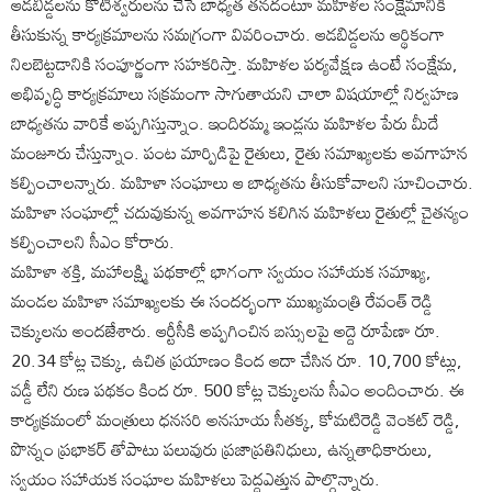
ఆడబిడ్డలను కోటీశ్వరులను చేసే బాధ్యత తనదంటూ మహిళల సంక్షేమానికి
తీసుకున్న కార్యక్రమాలను సమగ్రంగా వివరించారు. ఆడబిడ్డలను ఆర్థికంగా
నిలబెట్టడానికి సంపూర్ణంగా సహకరిస్తా. మహిళల పర్యవేక్షణ ఉంటే సంక్షేమ,
అభివృద్ధి కార్యక్రమాలు సక్రమంగా సాగుతాయని చాలా విషయాల్లో నిర్వహణ
బాధ్యతను వారికే అప్పగిస్తున్నాం. ఇందిరమ్మ ఇండ్లను మహిళల పేరు మీదే
మంజూరు చేస్తున్నాం. పంట మార్పిడిపై రైతులు, రైతు సమాఖ్యలకు అవగాహన
కల్పించాలన్నారు. మహిళా సంఘాలు ఆ బాధ్యతను తీసుకోవాలని సూచించారు.
మహిళా సంఘాల్లో చదువుకున్న అవగాహన కలిగిన మహిళలు రైతుల్లో చైతన్యం
కల్పించాలని సీఎం కోరారు.
మహిళా శక్తి, మహాలక్ష్మి పథకాల్లో భాగంగా స్వయం సహాయక సమాఖ్య,
మండల మహిళా సమాఖ్యలకు ఈ సందర్భంగా ముఖ్యమంత్రి రేవంత్ రెడ్డి
చెక్కులను అందజేశారు. ఆర్టీసీకి అప్పగించిన బస్సులపై అద్దె రూపేణా రూ.
20.34 కోట్ల చెక్కు, ఉచిత ప్రయాణం కింద ఆదా చేసిన రూ. 10,700 కోట్లు,
వడ్డీ లేని రుణ పథకం కింద రూ. 500 కోట్ల చెక్కులను సీఎం అందించారు. ఈ
కార్యక్రమంలో మంత్రులు ధనసరి అనసూయ సీతక్క, కోమటిరెడ్డి వెంకట్ రెడ్డి,
పొన్నం ప్రభాకర్ తోపాటు పలువురు ప్రజాప్రతినిధులు, ఉన్నతాధికారులు,
స్వయం సహాయక సంఘాల మహిళలు పెద్దఎత్తున పాల్గొన్నారు.