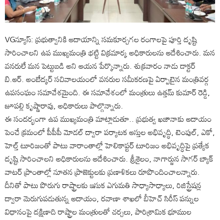
VGన్యూస్: ప్రభుత్వానికి ఆదాయాన్ని సమకూర్చగల రంగాలపై పూర్తి దృష్టి
సారించాలని ఉప ముఖ్యమంత్రి భట్టి విక్రమార్క అధికారులను ఆదేశించారు. మన
వనరులే మన పెట్టుబడి అని ఆయన పేర్కొన్నారు. శుక్రవారం నాడు డాక్టర్
బి.ఆర్. అంబేద్కర్ సచివాలయంలో వనరుల సమీకరణపై ఏర్పాటైన మంత్రివర్గ
ఉపసంఘం సమావేశమైంది. ఈ సమావేశంలో మంత్రులు ఉత్తమ్ కుమార్ రెడ్డి,
జూపల్లి కృష్ణారావు, అధికారులు పాల్గొన్నారు.
ఈ సందర్భంగా ఉప ముఖ్యమంత్రి మాట్లాడుతూ.. ప్రభుత్వ ఖజానాకు ఆదాయం
పెంచే క్రమంలో పీపీపీ మోడల్ ద్వారా పర్యాటక ఆస్తుల అభివృద్ధి, టెంపుల్, ఎకో,
హెల్త్ టూరిజంతో పాటు వారాంతాల్లో హెలికాప్టర్ టూరిజం అభివృద్ధిపై ప్రత్యేక
దృష్టి సారించాలని అధికారులను ఆదేశించారు. శ్రీశైలం, నాగార్జున సాగర్ బ్యాక్
వాటర్ ప్రాంతాల్లో నూతన ప్రాజెక్టులకు ప్రణాళికలు రూపొందించాలన్నారు.
దీనితో పాటు పొరుగు రాష్ట్రాలకు ఇసుక ఎగుమతి సాధ్యాసాధ్యాలు, రిజిస్ట్రేషన్ల
ద్వారా మెరుగుపడుతున్న ఆదాయం, రవాణా శాఖలో బీహెచ్ సిరీస్ పన్నుల
విధానంపై దక్షిణాది రాష్ట్రాల మంత్రులతో చర్చలు, పారిశ్రామిక భూముల