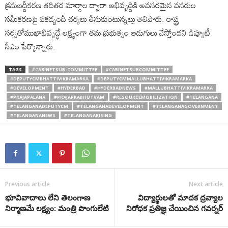
క్రమబద్ధీకరణ తదితర మార్గాల ద్వారా అభివృద్ధికి అవసరమైన వనరుల
సమీకరణపై పకడ్బందీ చర్యలు తీసుకుంటున్నట్లు తెలిపారు. రాష్ట్ర
సర్వతోముఖాభివృద్ధే లక్ష్యంగా తమ ప్రభుత్వం అడుగులు వేస్తోందని డిప్యూటీ
సీఎం పేర్కొన్నారు.
TAGS
#CABINETSUB-COMMITTEE
#CABINETSUBCOMMITTEE
#DEPUTYCMBHATTIVIKRAMARKA
#DEPUTYCMMALLUBHATTIVIKRAMARKA
#DEVELOPMENT
#HYDERBAD
#HYDERBADNEWS
#MALLUBHATTIVIKRAMARKA
#PRAJAPALANA
#PRAJAPRABHUTVAM
#RESOURCEMOBILIZATION
#TELANGANA
#TELANGANADEPUTYCM
#TELANGANADEVELOPMENT
#TELANGANAGOVERNMENT
#TELANGANANEWS
#TELANGANARISING
Previous article
Next article
భూవివాదాలు లేని తెలంగాణ
విద్యార్థులతో మాదక ద్రవ్యాల
నిర్మాణ‌మే లక్ష్యం: మంత్రి పొంగులేటి
నిరోధక ప్రతిజ్ఞ చేయించిన గవర్నర్