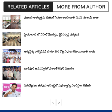
RELATED ARTICLES
MORE FROM AUTHOR
ప్రజలకు అత్యుత్తమ డిజిటల్ సేవలు అందించాలి: సీఎస్ సంజయ్ జాజు
హైదరాబాద్ లో నేపాల్ మేయర్లు, ఛైర్‌పర్సన్ల పర్యటన
ఆర్యవైశ్య కార్పొరేషన్ కు రూ.500 కోట్ల నిధులు కేటాయించాలి: కాచం
బంకీపూర్ ఉపఎన్నికలో ప్రశాంత్ కిషోర్ విజయం
నిరుద్యోగుల తరఫున అసెంబ్లీలో ప్రభుత్వాన్ని నిలదీస్తాం: కేటీఆర్