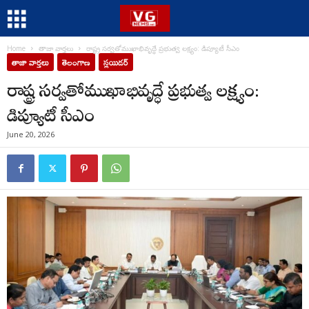
Home
తాజా వార్తలు
రాష్ట్ర సర్వతోముఖాభివృద్ధే ప్రభుత్వ లక్ష్యం: డిప్యూటీ సీఎం
తాజా వార్తలు
తెలంగాణ
స్లయిడర్
రాష్ట్ర సర్వతోముఖాభివృద్ధే ప్రభుత్వ లక్ష్యం:
డిప్యూటీ సీఎం
June 20, 2026