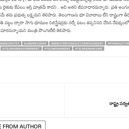
 రైతుకు కేవలం ఆస్తి మాత్రమే కాద‌ని.. అది అతని జీవనాధారమ‌న్నారు. ప్రతి అంగుళం
 తమ ప్రభుత్వ లక్ష్యమ‌ని తెలిపారు. తెలంగాణను భూ వివాదాలు లేని రాష్ట్రంగా తీర్చిద
 చట్టం ద్వారా సాగు భూముల రిజిస్ట్రేషన్లకు సర్వే పటం తప్పనిసరి చేసిన నేపథ్యంలో ర
మారనున్నాయని మంత్రి పొంగులేటి తెలిపారు.
LANDDISPUTES
#LANDRESURVEY
#MINISTERPONGULETISRINIVASREDDY
#PONGULETISR
#TELANGANAGOVERNMENT
#TELANGANANEWS
#TELANGANARISING
రాష్ట్ర సర్
 FROM AUTHOR