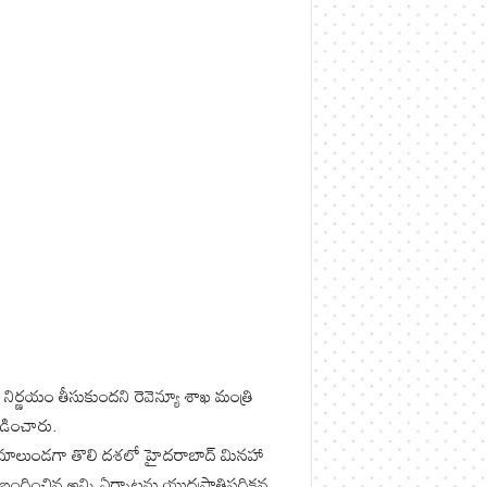
‌క నిర్ణయం తీసుకుంద‌ని రెవెన్యూ శాఖ మంత్రి
ల్లడించారు.
్రామాలుండ‌గా తొలి ద‌శ‌లో హైద‌రాబాద్ మిన‌హా
ంధించిన అన్ని ఏర్పాట్లను యుద్దప్రాతిప‌దిక‌న