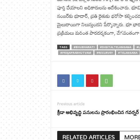
పూర్తి చేయాల‌ని అధికారుల‌ను ఆదేశించారు. భూమి
నంబర్‌కు భూదార్, ప్రతి రైతుకు భరోసా కల్పించడమే
మైలురాయిగా నిలుస్తుంద‌ని పేర్కొన్నారు. భూ భారతి
ప్రక్రియలు మరింత పారదర్శకంగా, వేగవంతంగా 
TAGS
#BHUBHARATI
#DIGITALTELANGANA
#
#PRAJAPRABHUTVAM
#RESURVEY
#TELANGANA
Previous article
క్రీడా అభివృద్ధి పనులను ప్రారంభించిన గవర్నర్
RELATED ARTICLES
MORE