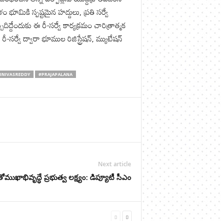
 భూమికి స్పష్టమైన హద్దులు, ప్రతి సర్వే
ిద్దేందుకు ఈ రీ-సర్వే కార్యక్రమం చారిత్రాత్మక
ీ-సర్వే ద్వారా భూముల రిజిస్ట్రేషన్, మ్యుటేషన్
INIVASREDDY
#PRAJAPALANA
Next article
వతోముఖాభివృద్ధే ప్రభుత్వ లక్ష్యం: డిప్యూటీ సీఎం