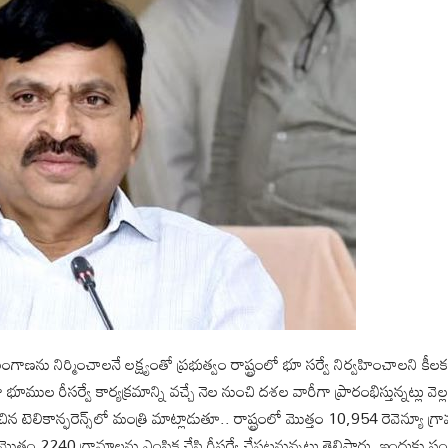
ణ‌ను నిర్మించాల‌నే ల‌క్ష్యంతో ప్రభుత్వం రాష్ట్రంలో భూ స‌ర్వే నిర్వహించాల‌ని కీల
ంగా భూముల రీస‌ర్వే కార్యక్రమాన్ని వ‌చ్చే నెల నుంచి ద‌శ‌ల వారీగా ప్రారంభిస్తున్నట్లు వె
ిన టెలికాన్ఫరెన్స్‌లో మంత్రి మాట్లాడుతూ.. రాష్ట్రంలో మొత్తం 10,954 రెవెన్యూ గ
త్తం 2240 గ్రామాల‌ను ఎంపిక చేసి రీస‌ర్వే చేప‌ట్టనున్నట్లు తెలిపారు. ఇందుకు సంబ