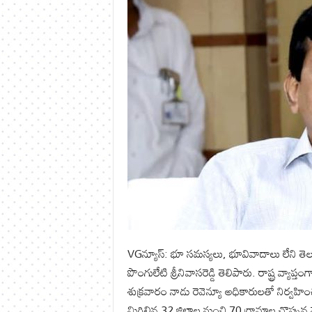
VGన్యూస్: భూ స‌మ‌స్యలు, భూవివాదాలు లేని తెలంగా
పొంగులేటి శ్రీనివాసరెడ్డి తెలిపారు. రాష్ట్ర వ్యాప్త
శుక్రవారం నాడు రెవెన్యూ అధికారుల‌తో నిర్వహించ
మిగిలిన 32 జిల్లాల నుంచి 70 గ్రామాల చొప్పున మొ