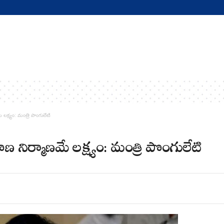
లక్ష్యం: మంత్రి పొంగులేటి
 నిర్మాణ‌మే లక్ష్యం: మంత్రి పొంగులేటి