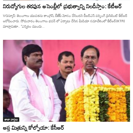
నిరుద్యోగుల తరఫున అసెంబ్లీలో ప్రభుత్వాన్ని నిలదీస్తాం: కేటీఆర్
VGన్యూస్: తెలంగాణ యువతను కాంగ్రెస్, బీజేపీ మోసం చేసిందని బీఆర్ఎస్ వర్కింగ్ ప్రెసిడెంట్ కేటీఆర్
ఆరోపించారు. సోమవారం తెలంగాణ భవన్ లో ఏర్పాటు చేసిన మీడియా సమావేశంలో కేటీఆర్(KTR)
మాట్లాడుతూ.. "ఎన్నికల ముందు...
తాజా వార్తలు
ఆప్త మిత్రున్ని కోల్పోయా: కేసీఆర్