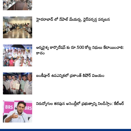
హైదరాబాద్ లో నేపాల్ మేయర్లు, ఛైర్‌పర్సన్ల పర్యటన
ఆర్యవైశ్య కార్పొరేషన్ కు రూ.500 కోట్ల నిధులు కేటాయించాలి:
కాచం
బంకీపూర్ ఉపఎన్నికలో ప్రశాంత్ కిషోర్ విజయం
నిరుద్యోగుల తరఫున అసెంబ్లీలో ప్రభుత్వాన్ని నిలదీస్తాం: కేటీఆర్