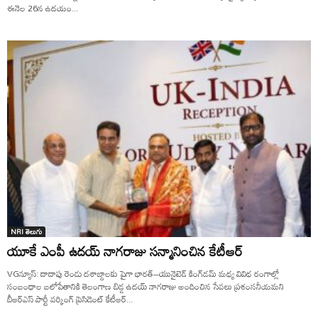
ఈనెల 26న ఉదయం...
NRI తెలుగు
యూకే ఎంపీ ఉదయ్ నాగరాజు సన్మానించిన కేటీఆర్
VGన్యూస్: దాదాపు రెండు దశాబ్దాలకు పైగా భారత్–యునైటెడ్ కింగ్‌డమ్ మధ్య వివిధ రంగాల్లో
సంబంధాల బలోపేతానికి తెలంగాణ బిడ్డ ఉదయ్ నాగరాజు అందించిన సేవలు ప్రశంసనీయమని
బీఆర్ఎస్ పార్టీ వర్కింగ్ ప్రెసిడెంట్ కేటీఆర్...