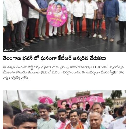
తెలంగాణ
తెలంగాణ భవన్ లో ఘనంగా కేటీఆర్ జన్మదిన వేడుకలు
VGన్యూస్: బీఆర్ఎస్ పార్టీ వర్కింగ్ ప్రెసిడెంట్ కల్వకుంట్ల తారక రామారావు (KTR) 50వ జన్మదినోత్సవ
వేడుకలను శనివారం తెలంగాణ భవన్ లో ఘనంగా నిర్వహించారు. ఈ సందర్భంగా బీఆర్ఎస్వీ(BRSV)
రాష్ట్ర కార్యదర్శి రాజేష్...