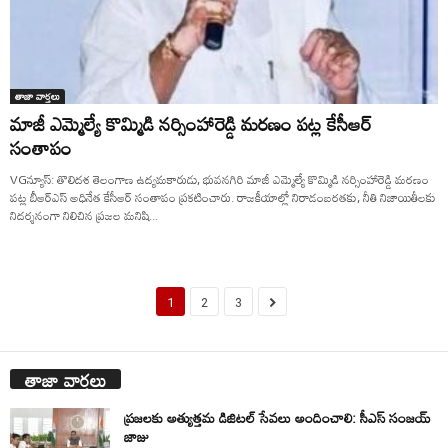
తాజా వార్తలు
మాజీ ఎమ్మెల్యే కొమ్మిడి నర్సింహారెడ్డి మరణం పట్ల కేసీఆర్
సంతాపం
VGన్యూస్: తొలిదశ తెలంగాణ ఉద్యమకారుడు, భువనగిరి మాజీ ఎమ్మెల్యే కొమ్మిడి నర్సింహారెడ్డి మరణం
పట్ల బీఆర్ఎస్ అధినేత కేసీఆర్ సంతాపం ప్రకటించారు. రాజకీయాల్లో నిరాడంబరతకు, నీతి నిజాయితీలకు
నిదర్శనంగా నిలిచిన ప్రజల మనిషి...
1
2
3
తాజా వార్తలు
ప్రజలకు అత్యుత్తమ డిజిటల్ సేవలు అందించాలి: సీఎస్ సంజయ్
జాజు