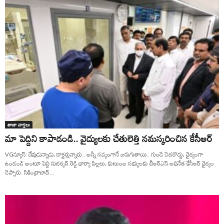
తాజా వార్తలు
మా పెద్దిని కాపాడండి.. వైద్యులకు చేతులెత్తి నమస్కరించిన కేసీఆర్
VGన్యూస్: దేవుడున్నాడు, డాక్టర్లున్నారు.. అన్నీ సవ్యంగానే జరుగుతాయి.. గుండె చెదరొద్దు, ధైర్యంగా
ఉండండి అంటూ పెద్ది సుదర్శన్ రెడ్డి భార్యా పిల్లలు, కుటుంబ సభ్యులకు బీఆర్ఎస్ అధినేత కేసీఆర్ ధైర్యం
చెప్పారు. సికింద్రాబాద్...