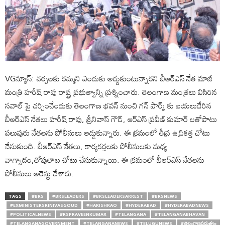
VGన్యూస్: చర్చలకు రమ్మని ఎందుకు అడ్డుకుంటున్నారని బీఆర్ఎస్ నేత మాజీ
మంత్రి హరీష్ రావు రాష్ట్ర ప్రభుత్వాన్ని ప్రశ్నించారు. తెలంగాణ మంత్రలు విసిరిన
సవాల్ పై చర్చించేందుకు తెలంగాణ భవన్ నుంచి గన్ పార్క్ కు బయలుదేరిన
బీఆర్ఎస్ నేతలు హరీష్ రావు, శ్రీనివాస్ గౌడ్, ఆర్ఎస్ ప్రవీణ్ కుమార్ లతోపాటు
పలువురు నేతలను పోలీసులు అడ్డుకున్నారు. ఈ క్రమంలో తీవ్ర ఉద్రికత్త చోటు
చేసుకుంది. బీఆర్ఎస్ నేతలు, కార్యకర్తలకు పోలీసులకు మధ్య
వాగ్వాదం,తోపులాట చోటు చేసుకున్నాయి. ఈ క్రమంలో బీఆర్ఎస్ నేతలను
పోలీసులు అరెస్టు చేశారు.
TAGS
#BRS
#BRSLEADERS
#BRSLEADERSARREST
#BRSNEWS
#EXMINISTERSRINIVASGOUD
#HARISHRAO
#HYDERABAD
#HYDERABADNEWS
#POLITICALNEWS
#RSPRAVEENKUMAR
#TELANGANA
#TELANGANABHAVAN
#TELANGANAGOVERNMENT
#TELANGANANEWS
#TELUGUNEWS
#తెలంగాణప్రభుత్వం