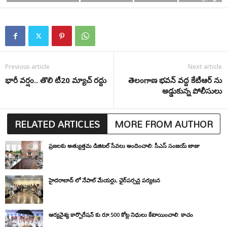
Previous article
Next article
భారీ వర్షం.. తొలి టీ20 మ్యాచ్ రద్దు
తెలంగాణ భవన్ వద్ద కేటీఆర్ ను
అడ్డుకున్న పోలీసులు
RELATED ARTICLES
MORE FROM AUTHOR
ప్రజలకు అత్యుత్తమ డిజిటల్ సేవలు అందించాలి: సీఎస్ సంజయ్ జాజు
హైదరాబాద్ లో నేపాల్ మేయర్లు, ఛైర్‌పర్సన్ల పర్యటన
ఆర్యవైశ్య కార్పొరేషన్ కు రూ.500 కోట్ల నిధులు కేటాయించాలి: కాచం