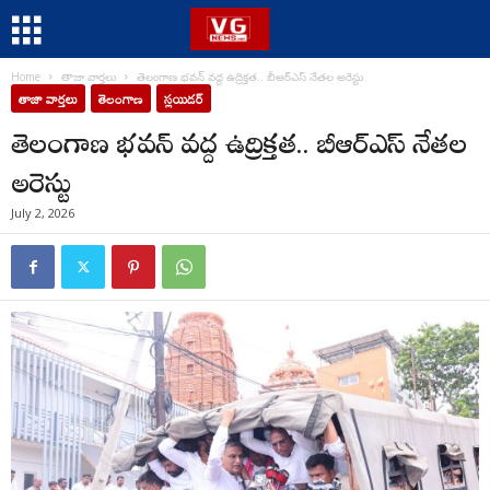
Home
తాజా వార్తలు
తెలంగాణ భవన్ వద్ద ఉద్రిక్తత.. బీఆర్ఎస్ నేతల అరెస్టు
తాజా వార్తలు
తెలంగాణ
స్లయిడర్
తెలంగాణ భవన్ వద్ద ఉద్రిక్తత.. బీఆర్ఎస్ నేతల
అరెస్టు
July 2, 2026