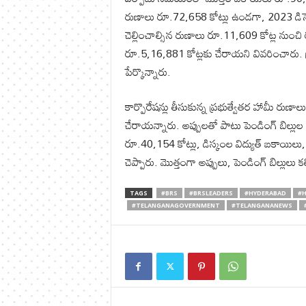
రుణాలు రూ.72,658 కోట్లు ఉండగా, 2023 డిసెంబ
చెల్లించాల్సిన రుణాలు రూ.11,609 కోట్ల నుంచి 
రూ.5,16,881 కోట్లకు చేరాయని వివరించారు. ప్ర
పేర్కొన్నారు.
కార్పొరేషన్లు తీసుకున్న ప్రభుత్వేతర హామీ రుణ
చేరాయన్నారు. అప్పులతో పాటు పెండింగ్ బిల్ల
రూ.40,154 కోట్లు, డిస్కంల విద్యుత్ బకాయిలు, 
చెప్పారు. మొత్తంగా అప్పులు, పెండింగ్ బిల్లులు క
TAGS
#BRS
#BRSLEADERS
#HYDERABAD
#
#TELANGANAGOVERNMENT
#TELANGANANEWS