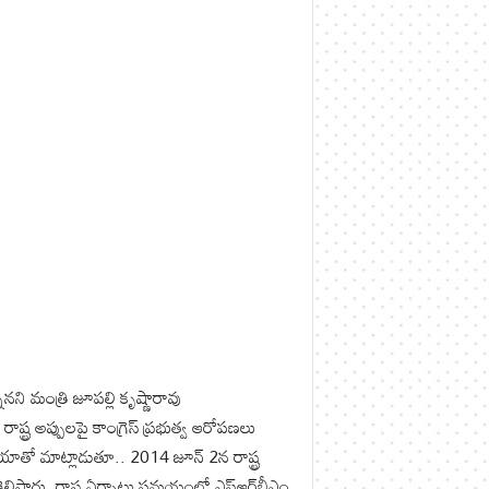
నని మంత్రి జూపల్లి కృష్ణారావు
ష్ట్ర అప్పులపై కాంగ్రెస్ ప్రభుత్వ ఆరోపణలు
డియాతో మాట్లాడుతూ.. 2014 జూన్ 2న రాష్ట్ర
పారు. రాష్ట్ర ఏర్పాటు సమయంలో ఎఫ్‌ఆర్‌బీఎం