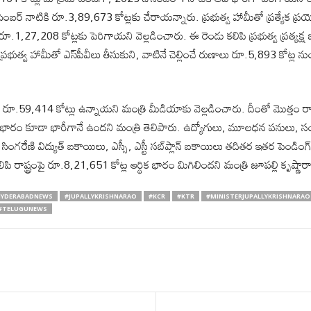
ర్ నాటికి రూ.3,89,673 కోట్లకు చేరాయన్నారు. ప్రభుత్వ హామీతో ప్రత్యేక ప్రయ
రూ.1,27,208 కోట్లకు పెరిగాయని వెల్లడించారు. ఈ రెండు కలిపి ప్రభుత్వ ప్రత్యక్
భుత్వ హామీతో ఎస్‌పీవీలు తీసుకుని, వాటినే చెల్లించే రుణాలు రూ.5,893 కోట్ల 
ాలు రూ.59,414 కోట్లు ఉన్నాయని మంత్రి మీడియాకు వెల్లడించారు. దీంతో మొత్తం రాష
ుల భారం కూడా భారీగానే ఉందని మంత్రి తెలిపారు. ఉద్యోగులు, మూలధన పనులు, సం
సింగరేణి విద్యుత్ బకాయిలు, ఎస్సీ, ఎస్టీ సబ్‌ప్లాన్ బకాయిలు తదితర ఇతర పెండిం
లిపి రాష్ట్రంపై రూ.8,21,651 కోట్ల ఆర్థిక భారం మిగిలిందని మంత్రి జూపల్లి కృష్ణారా
HYDERABADNEWS
#JUPALLYKRISHNARAO
#KCR
#KTR
#MINISTERJUPALLYKRISHNARAO
#TELUGUNEWS