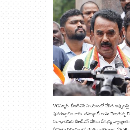
VGన్యూస్: బీఆర్ఎస్ హయాంలో చేసిన అప్పులపై తాను
పునరుద్ఘాటించారు. దమ్ముంటే తాను చెబుతున్న లెక్
నిరాధారమని బీఆర్ఎస్ నేతలు చేస్తున్న వ్యాఖ్య
ఏర్పాటు సమయంలో మొత్తం బకాయిలు రూ.90,161 