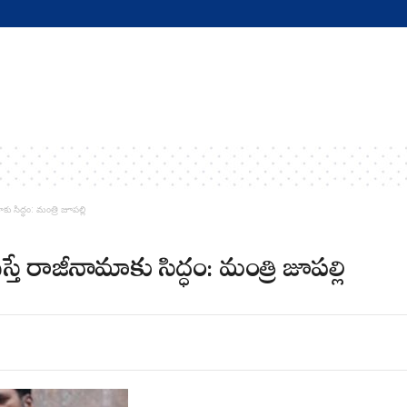
ు సిద్ధం: మంత్రి జూపల్లి
్తే రాజీనామాకు సిద్ధం: మంత్రి జూపల్లి