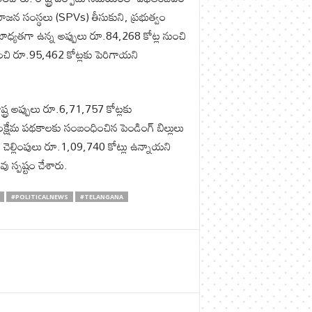
ోజన సంస్థలు (SPVs) తీసుకుని, ప్రభుత్వం
ష బాధ్యతగా ఉన్న అప్పులు రూ.84,268 కోట్ల నుంచి
నుంచి రూ.95,462 కోట్లకు పెరిగాయని
్ట్ర అప్పులు రూ.6,71,757 కోట్లకు
క్షేమ పథకాలకు సంబంధించిన పెండింగ్ బిల్లులు
గ్ చెల్లింపులు రూ.1,09,740 కోట్లు ఉన్నాయని
వు స్పష్టం చేశారు.
#POLITICALNEWS
#TELANGANA