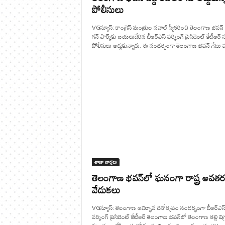
పోలీసులు
VGన్యూస్: కాంగ్రెస్ మంత్రుల సవాల్ స్వీకరించి తెలంగాణ భవన్
గన్ పార్క్‌కు బయలుదేరిన బీఆర్ఎస్ వర్కింగ్ ప్రెసిడెంట్ కేటీఆర్ 
పోలీసులు అడ్డుకున్నారు. ఈ సందర్భంగా తెలంగాణ భవన్ గేటు వద
తాజా వార్తలు
తెలంగాణ భవన్‌లో ఘనంగా రాష్ట్ర అవత
వేడుకలు
VGన్యూస్: తెలంగాణ ఆవిర్భావ దినోత్సవం సందర్భంగా బీఆర్ఎస
వర్కింగ్ ప్రెసిడెంట్ కేటీఆర్ తెలంగాణ భవన్‌లో తెలంగాణ తల్లి విగ్