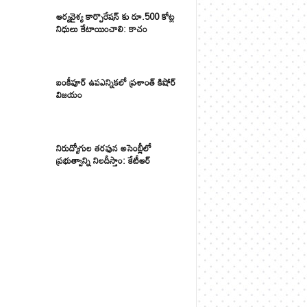
ఆర్యవైశ్య కార్పొరేషన్ కు రూ.500 కోట్ల
నిధులు కేటాయించాలి: కాచం
బంకీపూర్ ఉపఎన్నికలో ప్రశాంత్ కిషోర్
విజయం
నిరుద్యోగుల తరఫున అసెంబ్లీలో
ప్రభుత్వాన్ని నిలదీస్తాం: కేటీఆర్