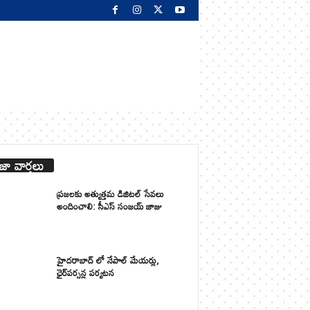
జా వార్తలు
ప్రజలకు అత్యుత్తమ డిజిటల్ సేవలు
అందించాలి: సీఎస్ సంజయ్ జాజు
హైదరాబాద్ లో నేపాల్ మేయర్లు,
ఛైర్‌పర్సన్ల పర్యటన