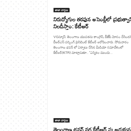
తాజా వార్తలు
నిరుద్యోగుల తరఫున అసెంబ్లీలో ప్రభుత్వాన్
నిలదీస్తాం: కేటీఆర్
VGన్యూస్: తెలంగాణ యువతను కాంగ్రెస్, బీజేపీ మోసం చేసిందన
బీఆర్ఎస్ వర్కింగ్ ప్రెసిడెంట్ కేటీఆర్ ఆరోపించారు. సోమవారం
తెలంగాణ భవన్ లో ఏర్పాటు చేసిన మీడియా సమావేశంలో
కేటీఆర్(KTR) మాట్లాడుతూ.. "ఎన్నికల ముందు...
తాజా వార్తలు
తెలంగాణ భవన్ వద్ద కేటీఆర్ ను అడ్డుకున్