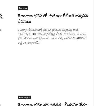
తెలంగాణ
ని
తెలంగాణ భవన్ లో ఘనంగా కేటీఆర్ జన్మదిన
వేడుకలు
ి
VGన్యూస్: బీఆర్ఎస్ పార్టీ వర్కింగ్ ప్రెసిడెంట్ కల్వకుంట్ల తారక
రామారావు (KTR) 50వ జన్మదినోత్సవ వేడుకలను శనివారం తెలంగాణ
భవన్ లో ఘనంగా నిర్వహించారు. ఈ సందర్భంగా బీఆర్ఎస్వీ(BRSV)
రాష్ట్ర కార్యదర్శి రాజేష్...
తాజా వార్తలు
న
తెలంగాణ భవన్ వద్ద ఉద్రిక్తత.. బీఆర్ఎస్ నేతల