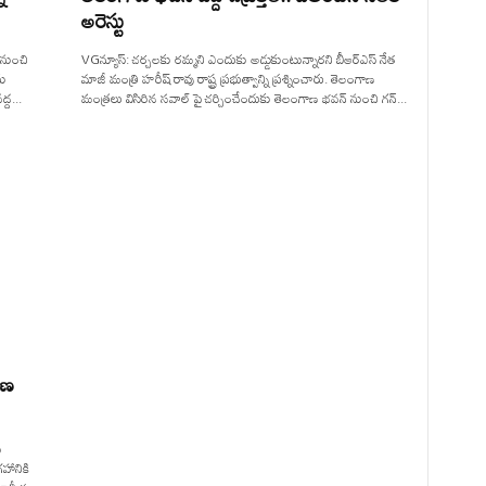
అరెస్టు
 నుంచి
VGన్యూస్: చర్చలకు రమ్మని ఎందుకు అడ్డుకుంటున్నారని బీఆర్ఎస్ నేత
ను
మాజీ మంత్రి హరీష్ రావు రాష్ట్ర ప్రభుత్వాన్ని ప్రశ్నించారు. తెలంగాణ
్ద...
మంత్రలు విసిరిన సవాల్ పై చర్చించేందుకు తెలంగాణ భవన్ నుంచి గన్...
రణ
్
రహానికి