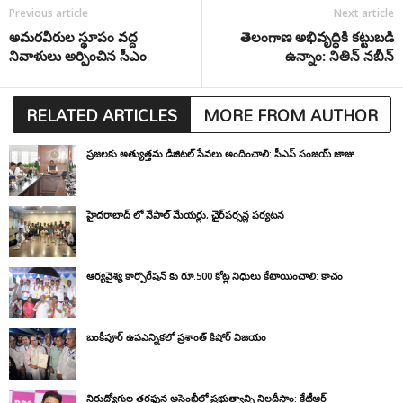
Previous article
Next article
అమరవీరుల స్థూపం వద్ద
తెలంగాణ అభివృద్ధికి కట్టుబడి
నివాళులు అర్పించిన సీఎం
ఉన్నాం: నితిన్ నబీన్
RELATED ARTICLES
MORE FROM AUTHOR
ప్రజలకు అత్యుత్తమ డిజిటల్ సేవలు అందించాలి: సీఎస్ సంజయ్ జాజు
హైదరాబాద్ లో నేపాల్ మేయర్లు, ఛైర్‌పర్సన్ల పర్యటన
ఆర్యవైశ్య కార్పొరేషన్ కు రూ.500 కోట్ల నిధులు కేటాయించాలి: కాచం
బంకీపూర్ ఉపఎన్నికలో ప్రశాంత్ కిషోర్ విజయం
నిరుద్యోగుల తరఫున అసెంబ్లీలో ప్రభుత్వాన్ని నిలదీస్తాం: కేటీఆర్