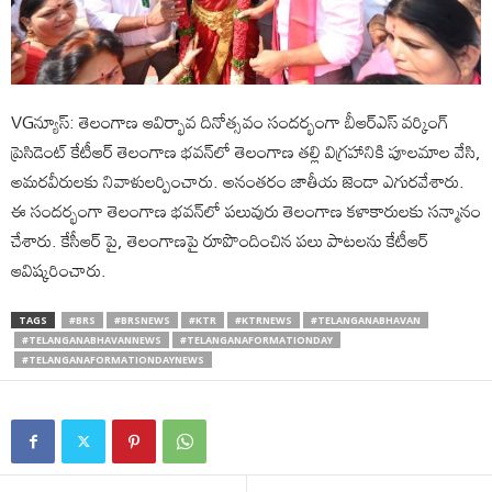
VGన్యూస్: తెలంగాణ ఆవిర్భావ దినోత్సవం సందర్భంగా బీఆర్ఎస్ వర్కింగ్
ప్రెసిడెంట్ కేటీఆర్ తెలంగాణ భవన్‌లో తెలంగాణ తల్లి విగ్రహానికి పూలమాల వేసి,
అమరవీరులకు నివాళులర్పించారు. అనంతరం జాతీయ జెండా ఎగురవేశారు.
ఈ సందర్భంగా తెలంగాణ భవన్‌లో పలువురు తెలంగాణ కళాకారులకు సన్మానం
చేశారు. కేసీఆర్ పై, తెలంగాణపై రూపొందించిన పలు పాటలను కేటీఆర్
ఆవిష్కరించారు.
TAGS
#BRS
#BRSNEWS
#KTR
#KTRNEWS
#TELANGANABHAVAN
#TELANGANABHAVANNEWS
#TELANGANAFORMATIONDAY
#TELANGANAFORMATIONDAYNEWS