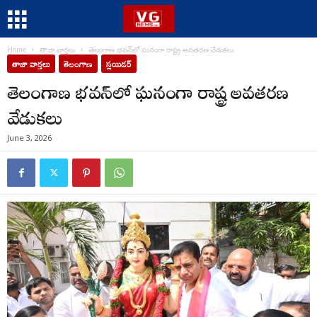
Home
తాజా వార్తలు
తెలంగాణ భవన్‌లో ఘనంగా రాష్ట్ర అవతరణ వేడుకలు
తాజా వార్తలు
తెలంగాణ
స్లయిడర్
తెలంగాణ భవన్‌లో ఘనంగా రాష్ట్ర అవతరణ
వేడుకలు
June 3, 2026