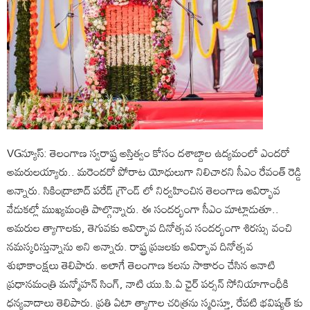
VGన్యూస్: తెలంగాణ స్వరాష్ట్ర అస్తిత్వం కోసం దశాబ్దాల ఉద్యమంలో ఎందరో
అమరులయ్యారు.. మరెందరో పోరాట యోధులుగా నిలిచారని సీఎం రేవంత్ రెడ్డి
అన్నారు. సికింద్రాబాద్ పరేడ్ గ్రౌండ్ లో నిర్వహించిన తెలంగాణ ఆవిర్భావ
వేడుకల్లో ముఖ్యమంత్రి పాల్గొన్నారు. ఈ సందర్భంగా సీఎం మాట్లాడుతూ..
అమరుల త్యాగాలకు, తెగువకు ఆవిర్భావ దినోత్సవ సందర్భంగా శిరస్సు వంచి
నమస్కరిస్తున్నాను అని అన్నారు. రాష్ట్ర ప్రజలకు ఆవిర్భావ దినోత్సవ
శుభాకాంక్షలు తెలిపారు. అలాగే తెలంగాణ కలను సాకారం చేసిన ఆనాటి
ప్రధానమంత్రి మన్మోహన్ సింగ్, నాటి యు.పి.ఏ ఛైర్ పర్సన్ సోనియాగాంధీకి
ధన్యవాదాలు తెలిపారు. ప్రతి ఏటా త్యాగాల చరిత్రను స్మరిస్తూ, రేపటి భవిష్యత్ కు