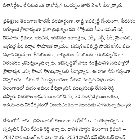
దిశానిర్దేశం చేసుకునే ఒక భావోద్వేగ సందర్భం జూన్ 2 అని పేర్కొన్నారు.
ప్రతిక్షణం తెలంగాణ హితమే పరమార్ధంగా, రాష్ట్ర అభివృద్ధే ద్యేయంగా, పేదరికం
నిర్మూలనే ప్రాధాన్యంగా ప్రజా ప్రభుత్వం పని చేస్తోందని సీఎం రేవంత్ రెడ్డి
తెలిపారు. రైతులు, యువత, ఆడబిడ్డల ఆకాంక్షలు, ఎస్సీ, ఎస్టీ, బీసీ, మైనారిటీ,
అగ్రవర్ణ పేద వర్గాల సామాజిక న్యాయం, సమగ్ర అభివృద్ధి సాధన కోసం పలు
విధాన నిర్ణయాలు తీసుకుంటూ, కార్యచరణ చేసుకుంటూ రెండున్నరేళ్లుగా
నిరంతరం శ్రమిస్తున్నామన్నారు. అభివృద్దితో పాటు సంక్షేమానికి సమపాళ్లలో
ప్రాధాన్యత ఇస్తూ పాలన సాగిస్తున్నామని పేర్కొన్నారు. ఈ రోజు నేను గర్వంగా
చెప్పగలను.. దేశంలో ఏ రాష్ట్రం అమలు చేయని సంక్షేమ పథకాలను
తెలంగాణలో మనం అమలు చేస్తున్నామని ముఖ్యమంత్రి రేవంత్ రెడ్డి
చెప్పారు.రకరకాల అడ్డంకులు అధిగమిస్తూ 30 నెలల్లోనే ప్రజల ఆశలు,
ఆశయాలను నెరవేర్చడంలో విజయవంతంగా ముందుకు సాగుతున్నామన్నారు.
దేశంలోనే కాదు.. ప్రపంచానికే తెలంగాణను గేట్‌వే గా నిలబెట్టాలన్నది నా
స్వప్నమని సీఎం రేవంత్ రెడ్డి అన్నారు. దానికి మార్గం తెలంగాణ రైజింగ్ –
2047 డాక్యుమెంట్ అని పేర్కొన్నారు. 2034 నాటికి వన్ ట్రిలియన్ డాలర్