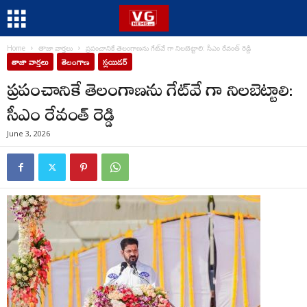
Home
తాజా వార్తలు
ప్రపంచానికే తెలంగాణను గేట్‌వే గా నిలబెట్టాలి: సీఎం రేవంత్ రెడ్డి
తాజా వార్తలు
తెలంగాణ
స్లయిడర్
ప్రపంచానికే తెలంగాణను గేట్‌వే గా నిలబెట్టాలి:
సీఎం రేవంత్ రెడ్డి
June 3, 2026