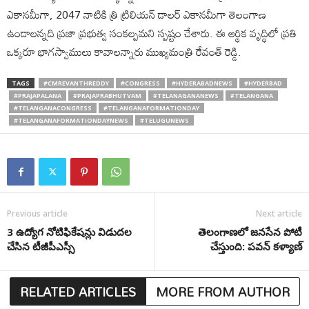
ఎకానమీగా, 2047 నాటికి త్రి ట్రిలియన్ డాలర్ ఎకానమీగా తెలంగాణ
ఉండాలన్నది ప్రజా ప్రభుత్వ సంకల్పమని స్పష్టం చేశారు. ఈ ఆర్థిక వృద్ధిలో ప్రతి
ఒక్కరూ భాగస్వాములు కావాలన్నారు ముఖ్యమంత్రి రేవంత్ రెడ్డి.
TAGS
#CMREVANTHREDDY
#CONGRESS
#HYDERABADNEWS
#HYDERBAD
#PRAJAPALANA
#PRAJAPRABHUTVAM
#TELANAGANANEWS
#TELANGANA
#TELANGANACONGRESS
#TELANGANAFORMATIONDAY
#TELANGANAFORMATIONDAYNEWS
#TELUGUNEWS
Previous article
Next article
3 ఉద్యోగ నోటిఫికేషన్లు విడుదల
తెలంగాణలో జనసేన పోటీ
చేసిన టీజీపీఎస్సీ
చేస్తుంది: పవన్ కళ్యాణ్
RELATED ARTICLES
MORE FROM AUTHOR