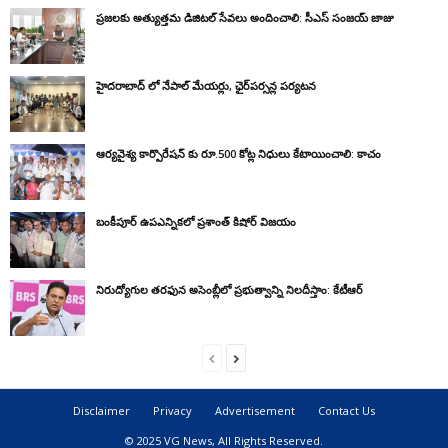
ప్రజలకు అత్యుత్తమ డిజిటల్ సేవలు అందించాలి: సీఎస్ సంజయ్ జాజు
హైదరాబాద్ లో నేపాల్ మేయర్లు, ఛైర్‌పర్సన్ల పర్యటన
ఆర్యవైశ్య కార్పొరేషన్ కు రూ.500 కోట్ల నిధులు కేటాయించాలి: కాచం
బంకీపూర్ ఉపఎన్నికలో ప్రశాంత్ కిషోర్ విజయం
నిరుద్యోగుల తరఫున అసెంబ్లీలో ప్రభుత్వాన్ని నిలదీస్తాం: కేటీఆర్
Disclaimer
Privacy
Advertisement
Contact Us
© 2025 VG News, All Rights Reserved.