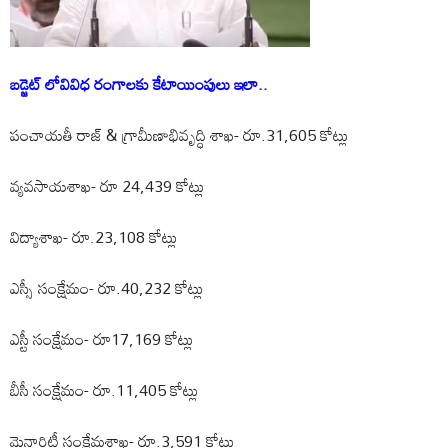
బడ్జెట్ లోవివిధ రంగాలకు కేటాయింపులు ఇలా..
పంచాయతీ రాజ్ & గ్రామీణాభివృద్ధి శాఖ- రూ.31,605 కోట్లు
వ్యవసాయశాఖ- రూ 24,439 కోట్లు
విద్యాశాఖ- రూ.23,108 కోట్లు
ఎస్సీ సంక్షేమం- రూ.40,232 కోట్లు
ఎస్టీ సంక్షేమం- రూ17,169 కోట్లు
బీసీ సంక్షేమం- రూ.11,405 కోట్లు
మైనారిటీ సంక్షేమశాఖ- రూ.3,591 కోట్లు