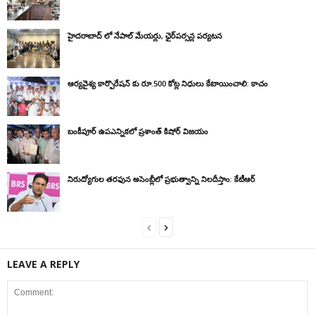
హైదరాబాద్ లో నేపాల్ మేయర్లు, ఛైర్‌పర్సన్ల పర్యటన
ఆర్యవైశ్య కార్పొరేషన్ కు రూ.500 కోట్ల నిధులు కేటాయించాలి: కాచం
బంకీపూర్ ఉపఎన్నికలో ప్రశాంత్ కిషోర్ విజయం
నిరుద్యోగుల తరఫున అసెంబ్లీలో ప్రభుత్వాన్ని నిలదీస్తాం: కేటీఆర్
LEAVE A REPLY