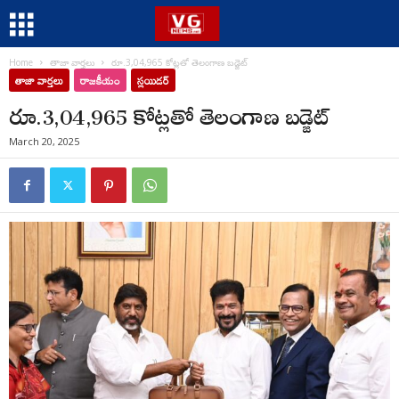
Home
తాజా వార్తలు
రూ.3,04,965 కోట్లతో తెలంగాణ బడ్జెట్
తాజా వార్తలు
రాజకీయం
స్లయిడర్
రూ.3,04,965 కోట్లతో తెలంగాణ బడ్జెట్
March 20, 2025