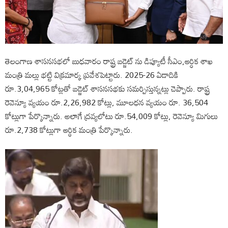
తెలంగాణ శాసనసభలో బుధవారం రాష్ట్ర బడ్జెట్ ను డిప్యూటీ సీఎం,ఆర్ధిక శాఖ
మంత్రి మల్లు భట్టి విక్రమార్క ప్రవేశపెట్టారు. 2025-26 ఏడాదికి
రూ.3,04,965 కోట్లతో బడ్జెట్ శాసనసభకు సమర్పిస్తున్నట్లు చెప్పారు. రాష్ట్ర
రెవెన్యూ వ్యయం రూ.2,26,982 కోట్లు, మూలధన వ్యయం రూ. 36,504
కోట్లుగా పేర్కొన్నారు. అలాగే ద్రవ్యలోటు రూ.54,009 కోట్లు, రెవెన్యూ మిగులు
రూ.2,738 కోట్లుగా ఆర్థిక మంత్రి పేర్కొన్నారు.