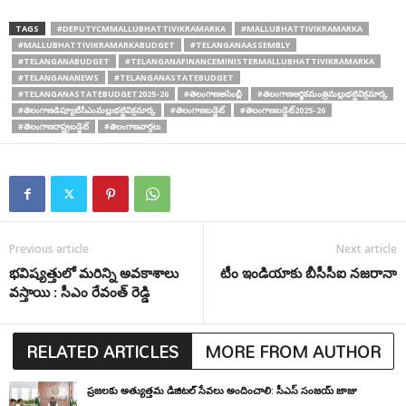
TAGS
#DEPUTYCMMALLUBHATTIVIKRAMARKA
#MALLUBHATTIVIKRAMARKA
#MALLUBHATTIVIKRAMARKABUDGET
#TELANGANAASSEMBLY
#TELANGANABUDGET
#TELANGANAFINANCEMINISTERMALLUBHATTIVIKRAMARKA
#TELANGANANEWS
#TELANGANASTATEBUDGET
#TELANGANASTATEBUDGET2025-26
#తెలంగాణఅసెంబ్లీ
#తెలంగాణఆర్థికమంత్రిమల్లుభట్టివిక్రమార్క
#తెలంగాణడిప్యూటీసీఎంమల్లుభట్టివిక్రమార్క
#తెలంగాణబడ్జెట్
#తెలంగాణబడ్జెట్2025-26
#తెలంగాణరాష్ట్రబడ్జెట్
#తెలంగాణవార్తలు
Previous article
Next article
భవిష్యత్తులో మరిన్ని అవకాశాలు
టీం ఇండియాకు బీసీసీఐ నజరానా
వస్తాయి : సీఎం రేవంత్ రెడ్డి
RELATED ARTICLES
MORE FROM AUTHOR
ప్రజలకు అత్యుత్తమ డిజిటల్ సేవలు అందించాలి: సీఎస్ సంజయ్ జాజు