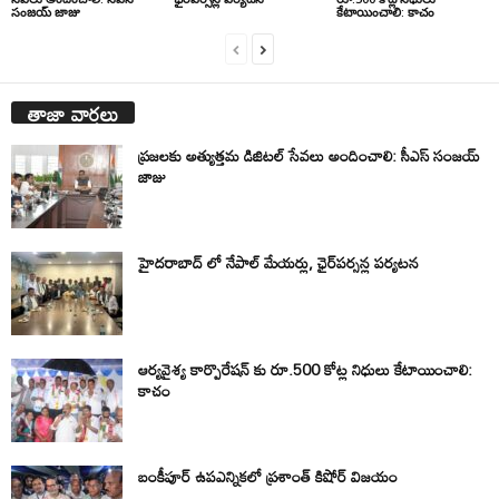
సంజయ్ జాజు
కేటాయించాలి: కాచం
తాజా వార్తలు
ప్రజలకు అత్యుత్తమ డిజిటల్ సేవలు అందించాలి: సీఎస్ సంజయ్
జాజు
హైదరాబాద్ లో నేపాల్ మేయర్లు, ఛైర్‌పర్సన్ల పర్యటన
ఆర్యవైశ్య కార్పొరేషన్ కు రూ.500 కోట్ల నిధులు కేటాయించాలి:
కాచం
బంకీపూర్ ఉపఎన్నికలో ప్రశాంత్ కిషోర్ విజయం