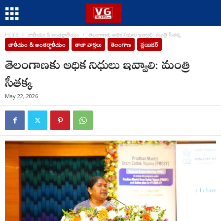
Home
జాతీయం & అంతర్జాతీయం
తెలంగాణకు అధిక నిధులు ఇవ్వాలి: మంత్రి సీతక్క
జాతీయం & అంతర్జాతీయం
తాజా వార్తలు
తెలంగాణ
స్లయిడర్
తెలంగాణకు అధిక నిధులు ఇవ్వాలి: మంత్రి
సీతక్క
May 22, 2026