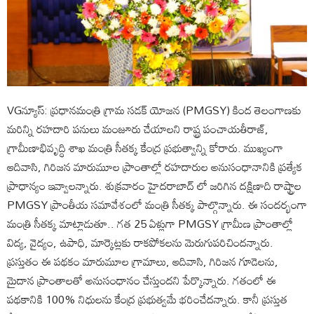
VGన్యూస్: ప్రధానమంత్రి గ్రామ సడక్ యోజన (PMGSY) కింద తెలంగాణకు
మరిన్ని రహదారి పనులు మంజూరు చేయాలని రాష్ట్ర పంచాయతీరాజ్,
గ్రామీణాభివృద్ధి శాఖ మంత్రి సీతక్క కేంద్ర ప్రభుత్వాన్ని కోరారు. ముఖ్యంగా
ఆదివాసి, గిరిజన మారుమూల ప్రాంతాల్లో రహదారుల అనుసంధానానికి ప్రత్యేక
ప్రాధాన్యం ఇవ్వాలన్నారు. శుక్రవారం హైదరాబాద్ లో జరిగిన దక్షిణాది రాష్ట్రాల
PMGSY ప్రాంతీయ సమావేశంలో మంత్రి సీతక్క పాల్గొన్నారు. ఈ సందర్భంగా
మంత్రి సీతక్క మాట్లాడుతూ.. గత 25 ఏళ్లుగా PMGSY గ్రామీణ ప్రాంతాల్లో
విద్య, వైద్యం, ఉపాధి, మార్కెట్లకు రాకపోకలను మెరుగుపరిచిందన్నారు.
ప్రస్తుతం ఈ పథకం మారుమూల గ్రామాలు, ఆదివాసి, గిరిజన గూడెలను,
మైదాన ప్రాంతాలతో అనుసంధానం చేస్తుందని పేర్కొన్నారు. గతంలో ఈ
పథకానికి 100% నిధులను కేంద్ర ప్రభుత్వమే భరించేదన్నారు. కానీ ప్రస్తుత