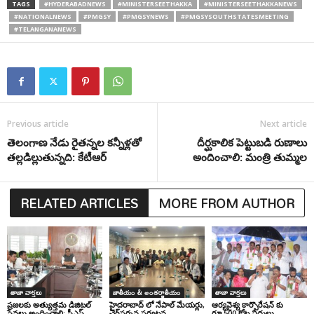
TAGS
#HYDERABADNEWS
#MINISTERSEETHAKKA
#MINISTERSEETHAKKANEWS
#NATIONALNEWS
#PMGSY
#PMGSYNEWS
#PMGSYSOUTHSTATESMEETING
#TELANGANANEWS
Previous article
Next article
తెలంగాణ నేడు రైతన్నల కన్నీళ్లతో
దీర్ఘకాలిక పెట్టుబడి రుణాలు
తల్లడిల్లుతున్నది: కేటీఆర్
అందించాలి: మంత్రి తుమ్మల
RELATED ARTICLES
MORE FROM AUTHOR
తాజా వార్తలు
జాతీయం & అంతర్జాతీయం
తాజా వార్తలు
ప్రజలకు అత్యుత్తమ డిజిటల్
హైదరాబాద్ లో నేపాల్ మేయర్లు,
ఆర్యవైశ్య కార్పొరేషన్ కు
సేవలు అందించాలి: సీఎస్
ఛైర్‌పర్సన్ల పర్యటన
రూ.500 కోట్ల నిధులు