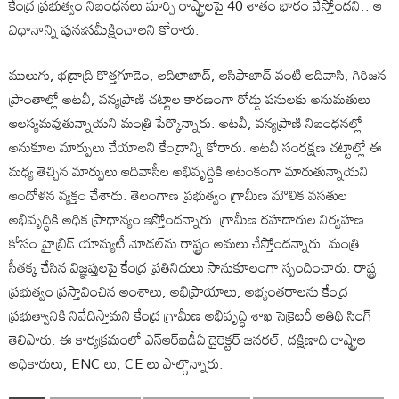
కేంద్ర ప్రభుత్వం నిబంధనలు మార్చి రాష్ట్రాలపై 40 శాతం భారం వేస్తోందని.. ఆ
విధానాన్ని పునఃసమీక్షించాలని కోరారు.
ములుగు, భద్రాద్రి కొత్తగూడెం, ఆదిలాబాద్, ఆసిఫాబాద్ వంటి ఆదివాసి, గిరిజన
ప్రాంతాల్లో అటవీ, వన్యప్రాణి చట్టాల కారణంగా రోడ్డు పనులకు అనుమతులు
ఆలస్యమవుతున్నాయని మంత్రి పేర్కొన్నారు. అటవీ, వన్యప్రాణి నిబంధనల్లో
అనుకూల మార్పులు చేయాలని కేంద్రాన్ని కోరారు. అటవీ సంరక్షణ చట్టాల్లో ఈ
మధ్య తెచ్చిన మార్పులు ఆదివాసీల అభివృద్ధికి అటంకంగా మారుతున్నాయని
ఆందోళన వ్యక్తం చేశారు. తెలంగాణ ప్రభుత్వం గ్రామీణ మౌలిక వసతుల
అభివృద్ధికి అధిక ప్రాధాన్యం ఇస్తోందన్నారు. గ్రామీణ రహదారుల నిర్వహణ
కోసం హైబ్రిడ్ యాన్యుటీ మోడల్‌ను రాష్ట్రం అమలు చేస్తోందన్నారు. మంత్రి
సీతక్క చేసిన విజ్ఞప్తులపై కేంద్ర ప్రతినిధులు సానుకూలంగా స్పందించారు. రాష్ట్ర
ప్రభుత్వం ప్రస్తావించిన అంశాలు, అభిప్రాయాలు, అభ్యంతరాలను కేంద్ర
ప్రభుత్వానికి నివేదిస్తామని కేంద్ర గ్రామీణ అభివృద్ధి శాఖ సెక్రెటరీ అతిథి సింగ్
తెలిపారు. ఈ కార్యక్రమంలో ఎన్‌ఆర్‌ఐడీఏ డైరెక్టర్ జనరల్‌, దక్షిణాది రాష్ట్రాల
అధికారులు, ENC లు, CE లు పాల్గొన్నారు.