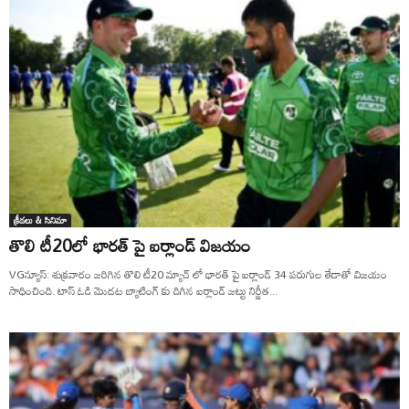
క్రీడలు & సినిమా
తొలి టీ20లో భారత్ పై ఐర్లాండ్ విజయం
VGన్యూస్: శుక్రవారం జరిగిన తొలి టీ20 మ్యాచ్ లో భారత్ పై ఐర్లాండ్ 34 పరుగుల తేడాతో విజయం
సాధించింది. టాస్ ఓడి మెుదట బ్యాటింగ్ కు దిగిన ఐర్లాండ్ జట్టు నిర్ణీత...