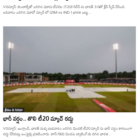
VGన్యూస్: జింబాబ్వేతో జరిగిన మూడు టీ20ల (T20) సిరీస్ ను భారత్ 3-0తో క్లీన్ స్వీప్ చేసింది.
ఆదివారం జరిగిన మూడో మ్యాచ్ లో (ZIM vs IND ) భారత జట్టు...
క్రీడలు & సినిమా
భారీ వర్షం.. తొలి టీ20 మ్యాచ్ రద్దు
VGన్యూస్: ఇంగ్లాండ్, భారత్ మధ్య బుధవారం జరిగిన మెుదటి టీ20 మ్యాచ్ ను భారీ వర్షం కారణంగా
రద్దు చేసినట్లు అంపైర్లు ప్రకటించారు. టాస్ గెలిచి మెుదట బ్యాటింగ్ కు దిగిన భారత...