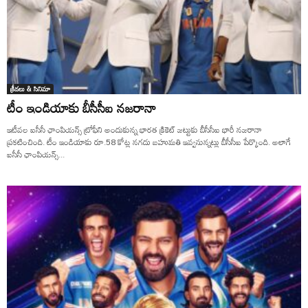
క్రీడలు & సినిమా
టీం ఇండియాకు బీసీసీఐ నజరానా
ఇటీవల ఐసీసీ ఛాంపియన్స్ ట్రోఫీని అందుకున్న భారత క్రికెట్ జట్టుకు బీసీసీఐ భారీ నజరానా
ప్రకటించింది. టీం ఇండియాకు రూ.58 కోట్ల నగదు బహుమతి ఇవ్వనున్నట్లు బీసీసీఐ పేర్కొంది. అలాగే
ఐసీసీ ఛాంపియన్స్...