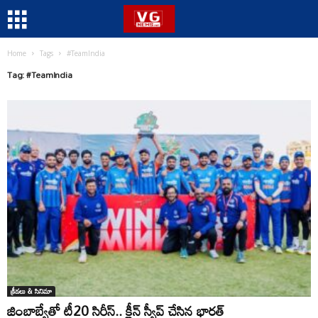
Home
Tags
#TeamIndia
Tag: #TeamIndia
క్రీడలు & సినిమా
జింబాబ్వేతో టీ20 సిరీస్.. క్లీన్ స్వీప్ చేసిన భారత్