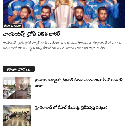
క్రీడలు & సినిమా
ఛాంపియన్స్ ట్రోఫీ విజేత భారత్
ఛాంపియన్స్ ట్రోఫీ ఫైనల్ మ్యాచ్ లో టీంఇండియా ఘన విజయం సాధించింది. న్యూజిలాండ్ తో జరిగిన
తుదిపోరులో భారత జట్టు 4 వికెట్ల తేడాతో గెలించింది. తొలుత టాస్ గెలిచి బ్యాటింగ్ చేసిన...
తాజా వార్తలు
ప్రజలకు అత్యుత్తమ డిజిటల్ సేవలు అందించాలి: సీఎస్ సంజయ్
జాజు
హైదరాబాద్ లో నేపాల్ మేయర్లు, ఛైర్‌పర్సన్ల పర్యటన