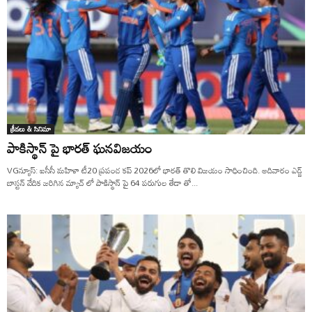
క్రీడలు & సినిమా
పాకిస్థాన్ పై భారత్ ఘనవిజయం
VGన్యూస్: ఐసీసీ మహిళా టీ20 ప్రపంచ కప్ 2026లో భారత్ తొలి విజయం సాధించింది. ఆదివారం ఎడ్జ్
బాస్టన్ వేదిక జరిగిన మ్యాచ్ లో పాకిస్థాన్ పై 64 పరుగుల తేడా తో...