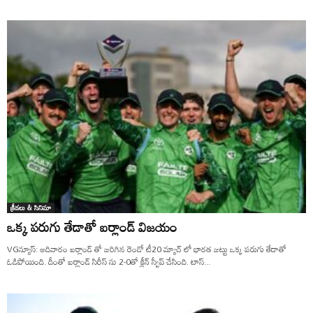
క్రీడలు & సినిమా
ఒక్క పరుగు తేడాతో ఐర్లాండ్ విజయం
VGన్యూస్: ఆదివారం ఐర్లాండ్ తో జరిగిన రెండో టీ20 మ్యాచ్ లో భారత జట్టు ఒక్క పరుగు తేడాతో
ఓడిపోయింది. దీంతో ఐర్లాండ్ సిరీస్ ను 2-0తో క్లీన్ స్వీప్ చేసింది. టాస్...