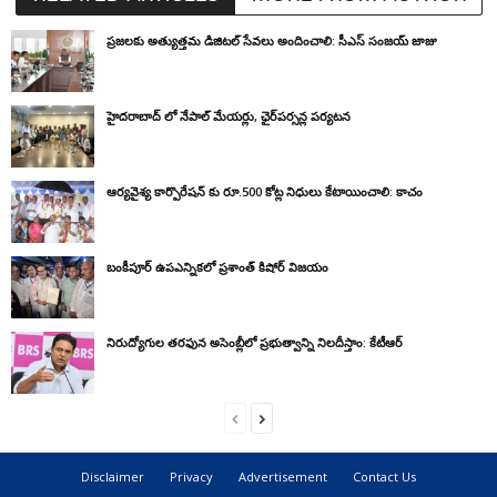
ప్రజలకు అత్యుత్తమ డిజిటల్ సేవలు అందించాలి: సీఎస్ సంజయ్ జాజు
హైదరాబాద్ లో నేపాల్ మేయర్లు, ఛైర్‌పర్సన్ల పర్యటన
ఆర్యవైశ్య కార్పొరేషన్ కు రూ.500 కోట్ల నిధులు కేటాయించాలి: కాచం
బంకీపూర్ ఉపఎన్నికలో ప్రశాంత్ కిషోర్ విజయం
నిరుద్యోగుల తరఫున అసెంబ్లీలో ప్రభుత్వాన్ని నిలదీస్తాం: కేటీఆర్
Disclaimer
Privacy
Advertisement
Contact Us