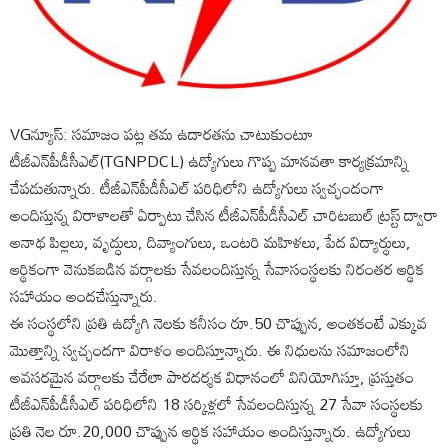
VGన్యూస్: సమాజం పట్ల తమ ఉదారతను చాటుకుంటూ
టీజీఎన్‌పీడీసీఎల్(TGNPDCL) ఉద్యోగులు గొప్ప మానవతా కార్యక్రమాన్ని
చేపడుతున్నారు. టీజీఎన్‌పీడీసీఎల్ పరిధిలోని ఉద్యోగులు స్వచ్ఛందంగా
అందిస్తున్న విరాళాలతో ఏర్పాటు చేసిన టీజీఎన్‌పీడీసీఎల్ చారిటబుల్ ట్రస్ట్ ద్వారా
అనాథ పిల్లలు, వృద్ధులు, దివ్యాంగులు, ఒంటరి మహిళలు, పేద విద్యార్థులు,
ఆర్థికంగా వెనుకబడిన వర్గాలకు సేవలందిస్తున్న సేవాసంస్థలకు నిరంతర ఆర్థిక
సహాయం అందచేస్తున్నారు.
ఈ సంస్థలోని ప్రతి ఉద్యోగి నెలకు కనీసం రూ.50 చొప్పున, అంతకంటే ఎక్కువ
మొత్తాన్ని స్వచ్ఛందగా విరాళం అందిస్తూన్నారు. ఈ నిధులను సమాజంలోని
అవసరమైన వర్గాలకు చేరేలా పారదర్శక విధానంలో వినియోగిస్తూ, ప్రస్తుతం
టీజీఎన్‌పీడీసీఎల్ పరిధిలోని 18 సర్కిళ్లలో సేవలందిస్తున్న 27 సేవా సంస్థలకు
ప్రతి నెల రూ.20,000 చొప్పున ఆర్థిక సహాయం అందిస్తున్నారు. ఉద్యోగులు