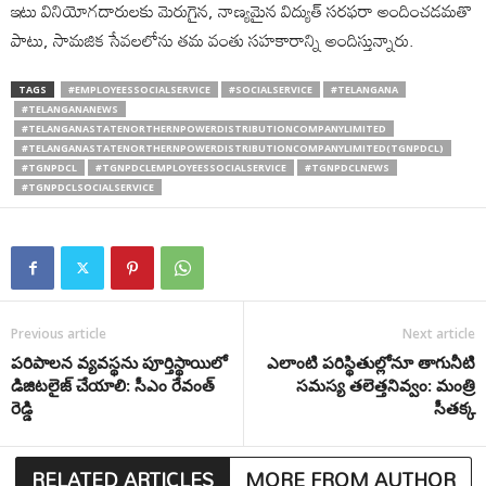
ఇటు వినియోగదారులకు మెరుగైన, నాణ్యమైన విద్యుత్ సరఫరా అందించడమతొ
పాటు, సామజిక సేవలలోను తమ వంతు సహకారాన్ని అందిస్తున్నారు.
TAGS
#EMPLOYEESSOCIALSERVICE
#SOCIALSERVICE
#TELANGANA
#TELANGANANEWS
#TELANGANASTATENORTHERNPOWERDISTRIBUTIONCOMPANYLIMITED
#TELANGANASTATENORTHERNPOWERDISTRIBUTIONCOMPANYLIMITED(TGNPDCL)
#TGNPDCL
#TGNPDCLEMPLOYEESSOCIALSERVICE
#TGNPDCLNEWS
#TGNPDCLSOCIALSERVICE
Previous article
Next article
పరిపాలన వ్యవస్థను పూర్తిస్థాయిలో
ఎలాంటి పరిస్థితుల్లోనూ తాగునీటి
డిజిటలైజ్ చేయాలి: సీఎం రేవంత్
సమస్య తలెత్తనివ్వం: మంత్రి
రెడ్డి
సీతక్క
RELATED ARTICLES
MORE FROM AUTHOR