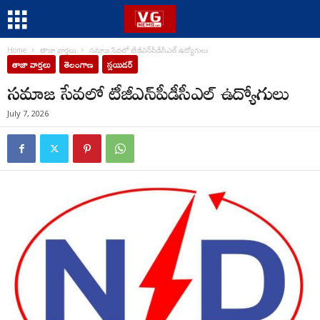
Home
తాజా వార్తలు
సమాజ సేవలో టీజీఎన్‌పీడీసీఎల్ ఉద్యోగులు
తాజా వార్తలు
తెలంగాణ
స్లయిడర్
సమాజ సేవలో టీజీఎన్‌పీడీసీఎల్ ఉద్యోగులు
July 7, 2026