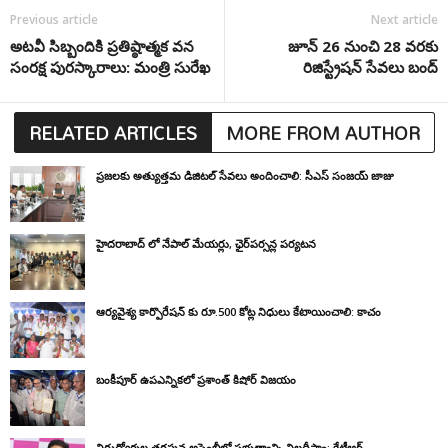
Previous article
Next article
అటవీ సిబ్బందికి ప్రతిష్ఠాత్మక వన
జూన్ 26 నుంచి 28 వరకు
సంరక్ష పురస్కారాలు: మంత్రి సురేఖ
రిజిస్ట్రేషన్ సేవలు బంద్
RELATED ARTICLES
MORE FROM AUTHOR
ప్రజలకు అత్యుత్తమ డిజిటల్ సేవలు అందించాలి: సీఎస్ సంజయ్ జాజు
హైదరాబాద్ లో నేపాల్ మేయర్లు, ఛైర్‌పర్సన్ల పర్యటన
ఆర్యవైశ్య కార్పొరేషన్ కు రూ.500 కోట్ల నిధులు కేటాయించాలి: కాచం
బంకీపూర్ ఉపఎన్నికలో ప్రశాంత్ కిషోర్ విజయం
నిరుద్యోగుల తరఫున అసెంబ్లీలో ప్రభుత్వాన్ని నిలదీస్తాం: కేటీఆర్