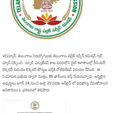
VGన్యూస్: తెలంగాణ నిరుద్యోగులకు తెలంగాణ పబ్లిక్ సర్వీస్ కమిషన్ గుడ్
న్యూస్ చెప్పింది. స్కూల్ ఎడ్యుకేషన్ శాఖ పరిధిలోని డైట్ కళాశాలల్లో సీనియర్
లెక్చరర్ మరియు లెక్చరర్ పోస్టుల భర్తీకి నోటిఫికేషన్ విడుదల చేసింది. ఈ
నియామక ప్రక్రియ ద్వారా మొత్తం 86 ఖాళీలను భర్తీ చేయనున్నారు. అర్హులైన
అభ్యర్థులు జూన్ 24 నుంచి జులై 29 వరకు ఆన్‌లైన్ లో దరఖాస్తు చేసుకోవాలని
అధికారులు ఓ ప్రకటనలో తెలిపారు.