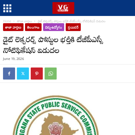
Home
తాజా వార్తలు
డైట్ లెక్చరర్స్ పోస్టుల భర్తీకి టీజీపీఎస్సీ నోటిఫికేషన్ విడుదల
తాజా వార్తలు
తెలంగాణ
విద్య-ఉద్యోగం
స్లయిడర్
డైట్ లెక్చరర్స్ పోస్టుల భర్తీకి టీజీపీఎస్సీ
నోటిఫికేషన్ విడుదల
June 19, 2026