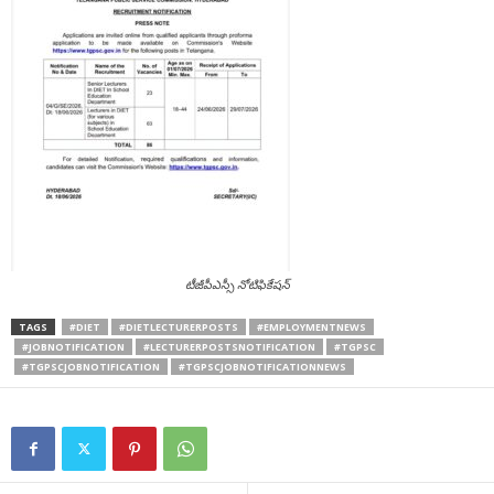
టీజీపీఎస్సీ నోటిఫికేషన్
TAGS
#DIET
#DIETLECTURERPOSTS
#EMPLOYMENTNEWS
#JOBNOTIFICATION
#LECTURERPOSTSNOTIFICATION
#TGPSC
#TGPSCJOBNOTIFICATION
#TGPSCJOBNOTIFICATIONNEWS