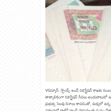
VGన్యూస్: స్టాంప్స్ అండ్ రిజిస్ట్రేషన్ శాఖక
తాత్కాలికంగా రిజిస్ట్రేషన్ సేవలు అందుబాటుల
ప్రభుత్వ సెలవు దినాలు కావడంతో, మధ్యలో ఉన్న
ప్రకటనలో రాజీవ్ గాంధీ హనుమంతు స్పష్టం చేశ