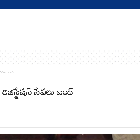
 సేవలు బంద్
జిస్ట్రేషన్ సేవలు బంద్