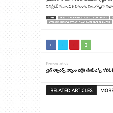
రిజిస్ట్రేషన్ సంబంధిత పనులను ముందస్తుగా ప్
TAGS
#REGISTRATION&STAMPSDEPARTMENT
#
#TELANGANAREGISTRATION&STAMPSDEPARTMENT
Previous article
డైట్ లెక్చరర్స్ పోస్టుల భర్తీకి టీజీపీఎస్సీ నోటి
RELATED ARTICLES
MORE