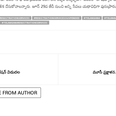
రణాళిక చేసుకోవాలన్నారు. జూన్ 29వ తేదీ నుంచి అన్ని సేవలు యథావిధిగా పునఃప్ర
REGISTRATIONSERVICES
#REGISTRATIONSERVICESSUSPENDED
#TELANGANA
#TELANG
#TELANGANAREGISTRATIONSERVICES
ఫికేషన్ విడుదల
మూసీ ప్రక్షాళన..
 FROM AUTHOR