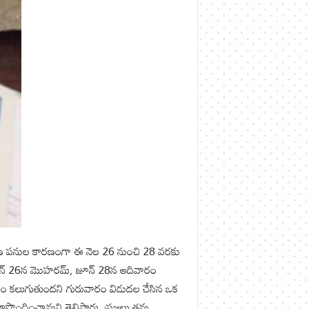
 నిర్వహణ పనుల కారణంగా ఈ నెల 26 నుంచి 28 వరకు
రు. జూన్ 26న మొహరమ్, జూన్ 28న ఆదివారం
రాయం కలుగుతుందని గురువారం విడుదల చేసిన ఒక
 రూపొందించామని తెలిపారు. ప్రజలు తమ