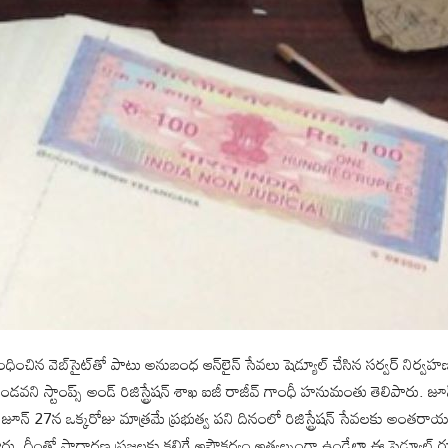
ు సంబంధించిన వెబ్‌సైట్‌తో పాటు అనుబంధ ఆన్‌లైన్ సేవలు షెడ్యూల్ చేసిన సర్వర్
ో ఉండవని స్టాంప్స్ అండ్ రిజిస్ట్రేషన్ శాఖ ఐజీ రాజీవ్ గాంధీ హనుమంతు తెలిపా
 జూన్ 27న ఒక్కరోజు మాత్రమే ప్రభుత్వ పని దినంలో రిజిస్ట్రేషన్ సేవలకు అంత
ారు. దీంతో సాధారణ ప్రజలకు కలిగే అసౌకర్యం అత్యల్పంగా ఉండేలా ఈ షెడ్యూల్