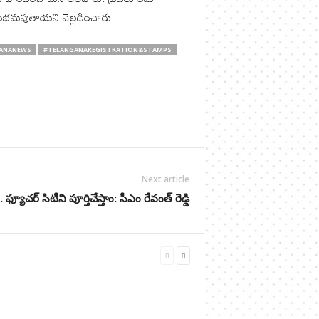
ారంభమవుతాయని వెల్లడించారు.
ANANEWS
#TELANGANAREGISTRATION&STAMPS
Next article
 ఫ్యూచర్ సిటీని పూర్తిచేస్తాం: సీఎం రేవంత్ రెడ్డి