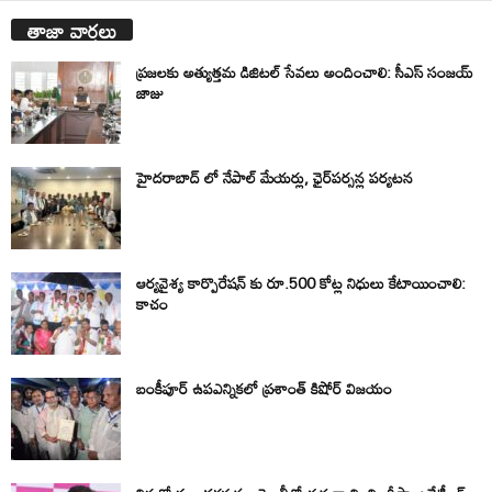
తాజా వార్తలు
ప్రజలకు అత్యుత్తమ డిజిటల్ సేవలు అందించాలి: సీఎస్ సంజయ్
జాజు
హైదరాబాద్ లో నేపాల్ మేయర్లు, ఛైర్‌పర్సన్ల పర్యటన
ఆర్యవైశ్య కార్పొరేషన్ కు రూ.500 కోట్ల నిధులు కేటాయించాలి:
కాచం
బంకీపూర్ ఉపఎన్నికలో ప్రశాంత్ కిషోర్ విజయం