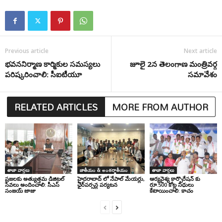
Previous article
Next article
భవననిర్మాణ కార్మికుల సమస్యలు
జూలై 2న తెలంగాణ మంత్రివర్గ
పరిష్కరించాలి: సీఐటీయూ
సమావేశం
RELATED ARTICLES
MORE FROM AUTHOR
తాజా వార్తలు
జాతీయం & అంతర్జాతీయం
తాజా వార్తలు
ప్రజలకు అత్యుత్తమ డిజిటల్
హైదరాబాద్ లో నేపాల్ మేయర్లు,
ఆర్యవైశ్య కార్పొరేషన్ కు
సేవలు అందించాలి: సీఎస్
ఛైర్‌పర్సన్ల పర్యటన
రూ.500 కోట్ల నిధులు
సంజయ్ జాజు
కేటాయించాలి: కాచం