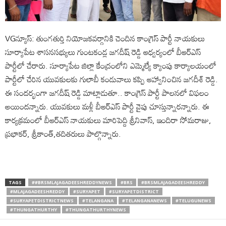
VGన్యూస్: తుంగతుర్తి నియోజకవర్గానికి చెందిన కాంగ్రెస్ పార్టీ నాయకులు
సూర్యాపేట శాసనసభ్యులు గుంటకండ్ల జగదీష్ రెడ్డి ఆధ్వర్యంలో బీఆర్ఎస్
పార్టీలో చేరారు. సూర్యాపేట జిల్లా కేంద్రంలోని ఎమ్మెల్యే క్యాంపు కార్యాలయంలో
పార్టీలో చేరిన యువకులకు గులాబీ కండువాలు కప్పి ఆహ్వానించిన జగదీశ్ రెడ్డి.
ఈ సందర్భంగా జగదీష్ రెడ్డి మాట్లాడుతూ.. కాంగ్రెస్ పార్టీ పాలనలో విఫలం
అయిందన్నారు. యువకులు మళ్లీ బీఆర్ఎస్ పార్టీ వైపు చూస్తున్నారన్నారు. ఈ
కార్యక్రమంలో బీఆర్ఎస్ నాయకులు మారిపెద్ది శ్రీనివాస్, ఇందిరా సోమరాజు,
ప్రభాకర్, శ్రీకాంత్,తదితరులు పాల్గొన్నారు.
TAGS
##BRSMLAJAGADEESHREDDYNEWS
#BRS
#BRSMLAJAGADEESHREDDY
#MLAJAGADEESHREDDY
#SURYAPET
#SURYAPETDISTRICT
#SURYAPETDISTRICTNEWS
#TELANGANA
#TELANGANANEWS
#TELUGUNEWS
#THUNGATHURTHY
#THUNGATHURTHYNEWS