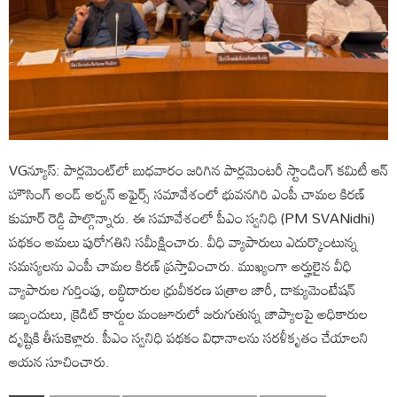
VGన్యూస్: పార్లమెంట్‌లో బుధవారం జరిగిన పార్లమెంటరీ స్టాండింగ్ కమిటీ ఆన్
హౌసింగ్ అండ్ అర్బన్ అఫైర్స్ సమావేశంలో భువనగిరి ఎంపీ చామల కిరణ్
కుమార్ రెడ్డి పాల్గొన్నారు. ఈ సమావేశంలో పీఎం స్వనిధి (PM SVANidhi)
పథకం అమలు పురోగతిని సమీక్షించారు. వీధి వ్యాపారులు ఎదుర్కొంటున్న
సమస్యలను ఎంపీ చామల కిరణ్ ప్రస్తావించారు. ముఖ్యంగా అర్హులైన వీధి
వ్యాపారుల గుర్తింపు, లబ్ధిదారుల ధ్రువీకరణ పత్రాల జారీ, డాక్యుమెంటేషన్
ఇబ్బందులు, క్రెడిట్ కార్డుల మంజూరులో జరుగుతున్న జాప్యాలపై అధికారుల
దృష్టికి తీసుకెళ్లారు. పీఎం స్వనిధి పథకం విధానాలను సరళీకృతం చేయాలని
ఆయన సూచించారు.