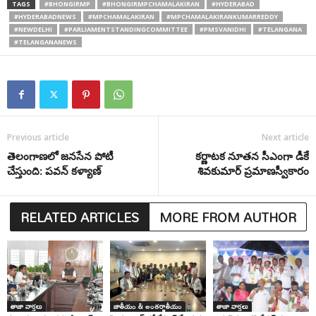
TAGS
#BHONGIRMP
#BHONGIRMPCHAMALAKIRAN
#HYDERABAD
#HYDERABADNEWS
#MPCHAMALAKIRAN
#MPCHAMALAKIRANKUMARREDDY
#NEWDELHI
#PARLIAMENTSTANDINGCOMMITTEE
#PMSVANIDHI
#TELANGANA
#TELANGANANEWS
Previous article
Next article
తెలంగాణలో జనసేన పోటీ
కర్ణాటక నూతన సీఎంగా డీకే
చేస్తుంది: పవన్ కళ్యాణ్
శివకుమార్ ప్రమాణస్వీకారం
RELATED ARTICLES
MORE FROM AUTHOR
తాజా వార్తలు
జాతీయం & అంతర్జాతీయం
తాజా వార్తలు