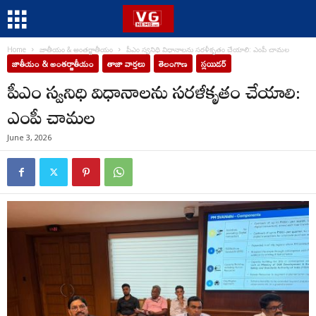
Home
జాతీయం & అంతర్జాతీయం
పీఎం స్వనిధి విధానాలను సరళీకృతం చేయాలి: ఎంపీ చామల
జాతీయం & అంతర్జాతీయం
తాజా వార్తలు
తెలంగాణ
స్లయిడర్
పీఎం స్వనిధి విధానాలను సరళీకృతం చేయాలి:
ఎంపీ చామల
June 3, 2026