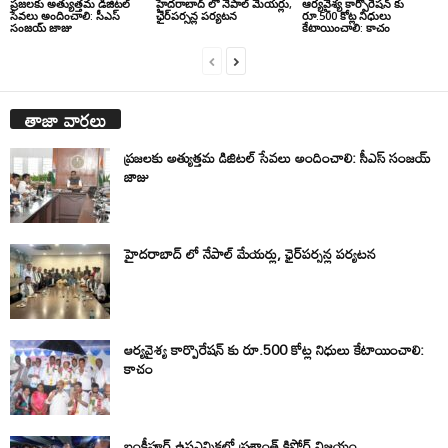
ప్రజలకు అత్యుత్తమ డిజిటల్
హైదరాబాద్ లో నేపాల్ మేయర్లు,
ఆర్యవైశ్య కార్పొరేషన్ కు
సేవలు అందించాలి: సీఎస్
ఛైర్‌పర్సన్ల పర్యటన
రూ.500 కోట్ల నిధులు
సంజయ్ జాజు
కేటాయించాలి: కాచం
తాజా వార్తలు
ప్రజలకు అత్యుత్తమ డిజిటల్ సేవలు అందించాలి: సీఎస్ సంజయ్
జాజు
హైదరాబాద్ లో నేపాల్ మేయర్లు, ఛైర్‌పర్సన్ల పర్యటన
ఆర్యవైశ్య కార్పొరేషన్ కు రూ.500 కోట్ల నిధులు కేటాయించాలి:
కాచం
బంకీపూర్ ఉపఎన్నికలో ప్రశాంత్ కిషోర్ విజయం