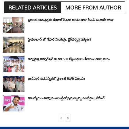
RELATED ARTICLES
MORE FROM AUTHOR
ప్రజలకు అత్యుత్తమ డిజిటల్ సేవలు అందించాలి: సీఎస్ సంజయ్ జాజు
హైదరాబాద్ లో నేపాల్ మేయర్లు, ఛైర్‌పర్సన్ల పర్యటన
ఆర్యవైశ్య కార్పొరేషన్ కు రూ.500 కోట్ల నిధులు కేటాయించాలి: కాచం
బంకీపూర్ ఉపఎన్నికలో ప్రశాంత్ కిషోర్ విజయం
నిరుద్యోగుల తరఫున అసెంబ్లీలో ప్రభుత్వాన్ని నిలదీస్తాం: కేటీఆర్