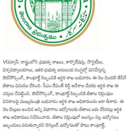
VGన్యూస్: రాష్ట్రంలోని ప్రభుత్వ శాఖలు, కార్పొరేషన్లు, సొసైటీలు,
విశ్వవిద్యాలయాలు, ఇతర ప్రభుత్వ అనుబంధ సంస్థల్లో పనిచేస్తున్న
ఔట్‌సోర్సింగ్‌, కాంట్రాక్ట్‌ సిబ్బందికి ఆర్థిక శాఖ బుధవారం ఈ నెల మొదటి తేదీనే
జీతాలు విడుదల చేసింది. సీఎం రేవంత్ రెడ్డి ఆదేశాల మేరకు ఆర్థిక శాఖ ఈ
చర్యలు చేపట్టింది. ఔట్‌సోర్సింగ్‌, కాంట్రాక్ట్‌ సిబ్బందికి జీతాల చెల్లింపుల
వివరాలపై ముఖ్యమంత్రి బుధవారం ఆర్థిక శాఖ అధికారులను ఆరా తీశారు. ఈ
నెల బిల్లులు అందిన అన్ని విభాగాల ఉద్యోగులకు జీతాలు జమ చేసినట్లు ఆర్థిక
శాఖ అధికారులు నివేదించారు. జీతాల చెల్లింపులో ఆలస్యం వల్ల ఉద్యోగులు
ఇబ్బందులు పడుతున్నారని రెగ్యులర్‌ ఉద్యోగులతో పాటు కాంట్రాక్ట్‌,