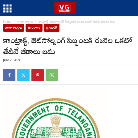
Home
తాజా వార్తలు
కాంట్రాక్ట్, ఔట్‌సోర్సింగ్‌ సిబ్బందికి ఈనెల ఒకటో తేదీనే జీతాలు జమ
తాజా వార్తలు
తెలంగాణ
స్లయిడర్
కాంట్రాక్ట్, ఔట్‌సోర్సింగ్‌ సిబ్బందికి ఈనెల ఒకటో
తేదీనే జీతాలు జమ
July 2, 2026