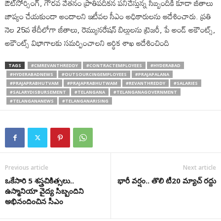
ఔట్‌సోర్సింగ్‌, గౌరవ వేతనం ప్రాతిపదికన పనిచేస్తున్న సిబ్బందికి కూడా జీతాలు
జాప్యం చేయకుండా అందాలని ఇటీవల సీఎం అధికారులను ఆదేశించారు. ప్రతి
నెల 25వ తేదీలోగా జీతాలు, రెమ్యునరేషన్‌ బిల్లులను ట్రెజరీ, పే అండ్‌ అకౌంట్స్‌,
అకౌంట్స్‌ విభాగాలకు సమర్పించాలని ఆర్థిక శాఖ ఆదేశించింది
TAGS
#CMREVANTHREDDY
#CONTRACTEMPLOYEES
#HYDERABAD
#HYDERABADNEWS
#OUTSOURCINGEMPLOYEES
#PRAJAPALANA
#PRAJAPRABHUTVAM
#PRAJAPRABHUTWAM
#REVANTHREDDY
#SALARIES
#SALARYDISBURSEMENT
#TELANGANA
#TELANGANAGOVERNMENT
#TELANGANANEWS
#TELANGANARISING
Previous article
Next article
ఒకేసారి 5 శస్త్రచికిత్సలు..
భారీ వర్షం.. తొలి టీ20 మ్యాచ్ రద్దు
ఉస్మానియా వైద్య సిబ్బందిని
అభినందించిన సీఎం