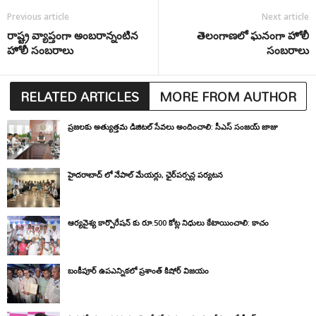
Previous article
Next article
రాష్ట్ర వ్యాప్తంగా అంబరాన్నంటిన
తెలంగాణలో ఘనంగా హోలీ
హోలీ సంబరాలు
సంబరాలు
RELATED ARTICLES
MORE FROM AUTHOR
ప్రజలకు అత్యుత్తమ డిజిటల్ సేవలు అందించాలి: సీఎస్ సంజయ్ జాజు
హైదరాబాద్ లో నేపాల్ మేయర్లు, ఛైర్‌పర్సన్ల పర్యటన
ఆర్యవైశ్య కార్పొరేషన్ కు రూ.500 కోట్ల నిధులు కేటాయించాలి: కాచం
బంకీపూర్ ఉపఎన్నికలో ప్రశాంత్ కిషోర్ విజయం