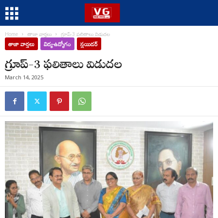
Home
తాజా వార్తలు
గ్రూప్-3 ఫలితాలు విడుదల
తాజా వార్తలు
విద్య-ఉద్యోగం
స్లయిడర్
గ్రూప్-3 ఫలితాలు విడుదల
March 14, 2025