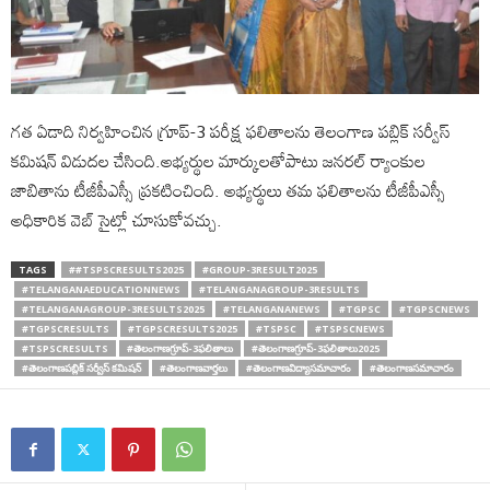
గత ఏడాది నిర్వహించిన గ్రూప్-3 పరీక్ష ఫలితాలను తెలంగాణ పబ్లిక్ సర్వీస్
కమిషన్ విడుదల చేసింది.అభ్యర్థుల మార్కులతోపాటు జనరల్ ర్యాంకుల
జాబితాను టీజీపీఎస్సీ ప్రకటించింది. అభ్యర్థులు తమ ఫలితాలను టీజీపీఎస్సీ
అధికారిక వెబ్ సైట్లో చూసుకోవచ్చు.
TAGS
##TSPSCRESULTS2025
#GROUP-3RESULT2025
#TELANGANAEDUCATIONNEWS
#TELANGANAGROUP-3RESULTS
#TELANGANAGROUP-3RESULTS2025
#TELANGANANEWS
#TGPSC
#TGPSCNEWS
#TGPSCRESULTS
#TGPSCRESULTS2025
#TSPSC
#TSPSCNEWS
#TSPSCRESULTS
#తెలంగాణగ్రూప్-3ఫలితాలు
#తెలంగాణగ్రూప్-3ఫలితాలు2025
#తెలంగాణపబ్లిక్ సర్వీస్ కమిషన్
#తెలంగాణవార్తలు
#తెలంగాణవిద్యాసమాచారం
#తెలంగాణసమాచారం