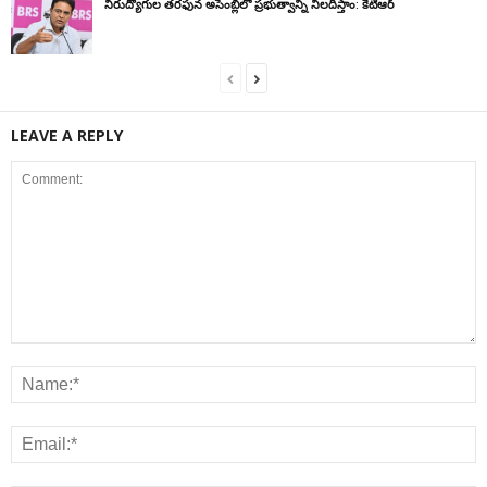
నిరుద్యోగుల తరఫున అసెంబ్లీలో ప్రభుత్వాన్ని నిలదీస్తాం: కేటీఆర్
LEAVE A REPLY