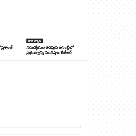
తాజా వార్తలు
ప్రశాంత్
నిరుద్యోగుల తరఫున అసెంబ్లీలో
ప్రభుత్వాన్ని నిలదీస్తాం: కేటీఆర్