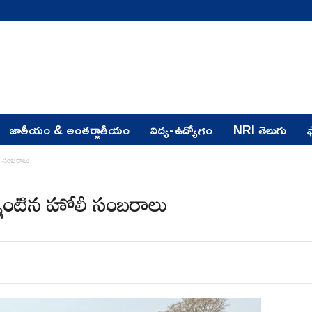
జాతీయం & అంతర్జాతీయం
విద్య-ఉద్యోగం
NRI తెలుగు
ఫ
లీ సంబరాలు
ాన్నంటిన హోలీ సంబరాలు