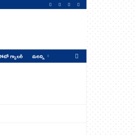
ోటో గ్యాలరీ
మరిన్ని