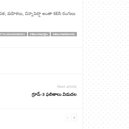
, మహిళలు, చిన్నాపెద్దా అంతా కలిసి రంగులు
#TELANGANANEWS
#తెలంగాణవార్తలు
#తెలంగాణసమాచారం
Next article
గ్రూప్-3 ఫలితాలు విడుదల