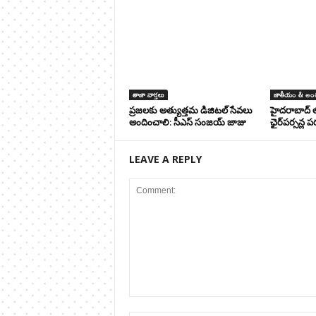
తాజా వార్తలు
జాతీయం & అంత
ప్రజలకు అత్యుత్తమ డిజిటల్ సేవలు
హైదరాబాద్ ల
అందించాలి: సీఎస్ సంజయ్ జాజు
ఛైర్‌పర్సన్ల 
LEAVE A REPLY