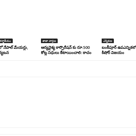
ర్జాతీయం
తాజా వార్తలు
ఎన్నికలు
ో నేపాల్ మేయర్లు,
ఆర్యవైశ్య కార్పొరేషన్ కు రూ.500
బంకీపూర్ ఉపఎన్నికలో 
పర్యటన
కోట్ల నిధులు కేటాయించాలి: కాచం
కిషోర్ విజయం