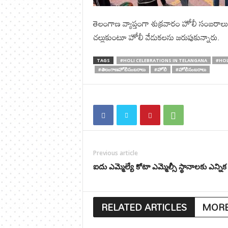
తెలంగాణ వ్యాప్తంగా శుక్రవారం హోలీ సంబరా
చల్లుకుంటూ హోలీ వేడుకలను జరుపుకున్నారు.
TAGS
#HOLI CELEBRATIONS IN TELANGANA
#HOL
#తెలంగాణహోలీసంబరాలు
#హోలీ
#హోలీసంబరాలు
Previous article
ఐదు ఎమ్మెల్యే కోటా ఎమ్మెల్సీ స్థానాలకు ఎన్నిక
RELATED ARTICLES
MORE