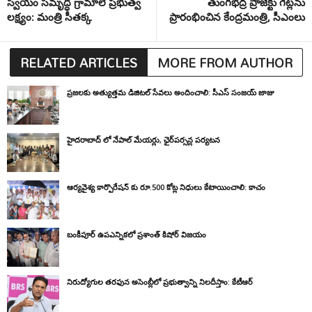
స్వయం సమృద్ధి గ్రామాలే ప్రభుత్వ
తుంగభద్ర ప్రాజెక్టు గేట్లను
లక్ష్యం: మంత్రి సీతక్క
ప్రారంభించిన కేంద్రమంత్రి, సీఎంలు
RELATED ARTICLES
MORE FROM AUTHOR
ప్రజలకు అత్యుత్తమ డిజిటల్ సేవలు అందించాలి: సీఎస్ సంజయ్ జాజు
హైదరాబాద్ లో నేపాల్ మేయర్లు, ఛైర్‌పర్సన్ల పర్యటన
ఆర్యవైశ్య కార్పొరేషన్ కు రూ.500 కోట్ల నిధులు కేటాయించాలి: కాచం
బంకీపూర్ ఉపఎన్నికలో ప్రశాంత్ కిషోర్ విజయం
నిరుద్యోగుల తరఫున అసెంబ్లీలో ప్రభుత్వాన్ని నిలదీస్తాం: కేటీఆర్