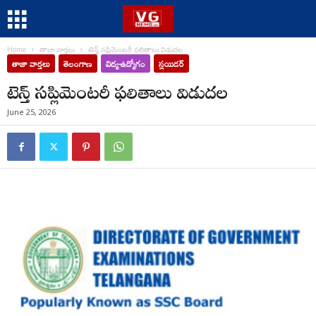
Home
తాజా వార్తలు
టెన్త్ సప్లిమెంటరీ ఫలితాలు విడుదల
తాజా వార్తలు
తెలంగాణ
విద్య-ఉద్యోగం
స్లయిడర్
టెన్త్ సప్లిమెంటరీ ఫలితాలు విడుదల
June 25, 2026