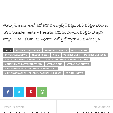
VGన్యూస్: తెలంగాణలో పదోతరగతి అడ్వాన్స్‌డ్ సప్లిమెంటరీ పరీక్షల ఫలితాలు
(SSC Supplementary Results) విడుదలయ్యాయి. పరీక్షకు హాజరైన
విద్యార్థులు తమ ఫలితాలను అధికారిక వెబ్ సైట్ ద్వారా తెలుసుకోవచ్చును.
TAGS
#EDUCATIONFORALL
#EDUCATIONNEWS
#HYDERABAD
#HYDERABADNEWS
#RESULTS2026
#SSC
#SSCRESULTS
#SSCRESULTS2026
#SSCSUPPLEMENTARYRESULTS
#SSCSUPPLEMENTARYRESULTS2026
#SUPPLEMENTARYRESULTS2026
#TELANGANA
#TELANGANANEWS
#TELANGANASSCSUPPLEMENTARYRESULTS
#TELANGANASSCSUPPLEMENTARYRESULTS2026
#TELUGUNEWS
Previous article
Next article