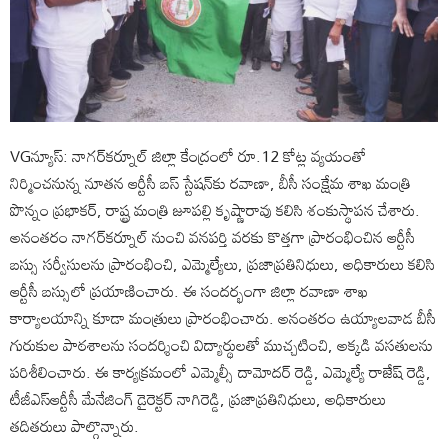
VGన్యూస్: నాగర్‌కర్నూల్ జిల్లా కేంద్రంలో రూ.12 కోట్ల వ్యయంతో
నిర్మించనున్న నూతన ఆర్టీసీ బస్ స్టేషన్‌కు రవాణా, బీసీ సంక్షేమ శాఖ మంత్రి
పొన్నం ప్రభాకర్, రాష్ట్ర మంత్రి జూపల్లి కృష్ణారావు కలిసి శంకుస్థాపన చేశారు.
అనంతరం నాగర్‌కర్నూల్ నుంచి వనపర్తి వరకు కొత్తగా ప్రారంభించిన ఆర్టీసీ
బస్సు సర్వీసులను ప్రారంభించి, ఎమ్మెల్యేలు, ప్రజాప్రతినిధులు, అధికారులు కలిసి
ఆర్టీసీ బస్సులో ప్రయాణించారు. ఈ సందర్భంగా జిల్లా రవాణా శాఖ
కార్యాలయాన్ని కూడా మంత్రులు ప్రారంభించారు. అనంతరం ఉయ్యాలవాడ బీసీ
గురుకుల పాఠశాలను సందర్శించి విద్యార్థులతో ముచ్చటించి, అక్కడి వసతులను
పరిశీలించారు. ఈ కార్యక్రమంలో ఎమ్మెల్సీ దామోదర్ రెడ్డి, ఎమ్మెల్యే రాజేష్ రెడ్డి,
టీజీఎస్‌ఆర్టీసీ మేనేజింగ్ డైరెక్టర్ నాగిరెడ్డి, ప్రజాప్రతినిధులు, అధికారులు
తదితరులు పాల్గొన్నారు.