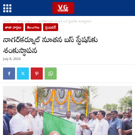
Home
తాజా వార్తలు
నాగర్‌కర్నూల్ నూతన బస్ స్టేషన్‌కు శంకుస్థాపన
తాజా వార్తలు
తెలంగాణ
స్లయిడర్
నాగర్‌కర్నూల్ నూతన బస్ స్టేషన్‌కు
శంకుస్థాపన
July 8, 2026