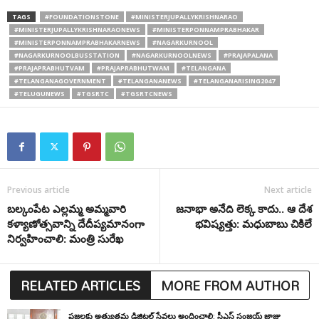
TAGS
#FOUNDATIONSTONE
#MINISTERJUPALLYKRISHNARAO
#MINISTERJUPALLYKRISHNARAONEWS
#MINISTERPONNAMPRABHAKAR
#MINISTERPONNAMPRABHAKARNEWS
#NAGARKURNOOL
#NAGARKURNOOLBUSSTATION
#NAGARKURNOOLNEWS
#PRAJAPALANA
#PRAJAPRABHUTVAM
#PRAJAPRABHUTWAM
#TELANGANA
#TELANGANAGOVERNMENT
#TELANGANANEWS
#TELANGANARISING2047
#TELUGUNEWS
#TGSRTC
#TGSRTCNEWS
Previous article
Next article
బల్కంపేట ఎల్లమ్మ అమ్మవారి
జనాభా అనేది లెక్క కాదు.. ఆ దేశ
కళ్యాణోత్సవాన్ని దేదీప్యమానంగా
భవిష్యత్తు: మధుబాబు చికిలే
నిర్వహించాలి: మంత్రి సురేఖ
RELATED ARTICLES
MORE FROM AUTHOR
ప్రజలకు అత్యుత్తమ డిజిటల్ సేవలు అందించాలి: సీఎస్ సంజయ్ జాజు