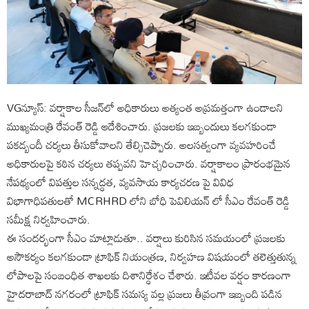
VGన్యూస్: వర్షాకాల సీజన్‌లో అధికారులు అత్యంత అప్రమత్తంగా ఉండాలని
ముఖ్యమంత్రి రేవంత్ రెడ్డి ఆదేశించారు. ప్రజలకు ఇబ్బందులు కలగకుండా
పకడ్బందీ చర్యలు తీసుకోవాలని తేల్చిచెప్పారు. అలసత్వంగా వ్యవహరించే
అధికారులపై కఠిన చర్యలు తప్పవని హెచ్చరించారు. వర్షాకాలం ప్రారంభమైన
నేపథ్యంలో విపత్తుల సన్నద్ధత, వ్యవసాయ కార్యచరణ పై వివిధ
విభాగాధిపతులతో MCRHRD లోని బోధి పెవిలియన్ లో సీఎం రేవంత్ రెడ్డి
సమీక్ష నిర్వహించారు.
ఈ సందర్భంగా సీఎం మాట్లాడుతూ.. వర్షాలు కురిసిన సమయంలో ప్రజలకు
అసౌకర్యం కలగకుండా ట్రాఫిక్ నియంత్రణ, నిర్వహణ విషయంలో తలెత్తుతున్న
లోపాలపై సంబంధిత శాఖలకు దిశానిర్ధేశం చేశారు. ఇటీవల వర్షం కారణంగా
హైదరాబాద్ నగరంలో ట్రాఫిక్ సమస్య వల్ల ప్రజలు తీవ్రంగా ఇబ్బంది పడిన