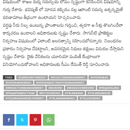
విషయంలో శాఖల మధ్య సమన్వయ లోపం స్పష్టంగా కనిపించిన విషయాన్ని
గుర్తు చేశారు. భవిష్యత్ లో మానవ తప్పిదం వల్ల ఇలాంటి సమస్య ఉత్పన్నమైతే
పరిణామాలు తీవ్రంగా ఉంటాయని హెచ్చరించారు.
వర్షపు నీరు నిల్వ ఉంటున్న ప్రాంతాలను గుర్తించి, త్వరగా ఆ నీళ్లు తొలగించేలా
కార్యచరణ ఉండాలని అధికారులకు స్పష్టం చేశారు. సాగునీటి ప్రాజెక్టుల
నిర్వహణ విషయంలో ఎలాంటి అలసత్వాన్ని సహించబోనన్నారు. నిబంధనల
ప్రకారం నిర్వహణ చేపట్టాలని, అవసరమైన నిధులు తక్షణం విడుదల చేస్తామని
స్పష్టం చేశారు. రైతు వేదికలను యూరియా పంపిణీ కేంద్రాలుగా
వినియోగించుకోవాలని అధికారులకు సీఎం రేవంత్ రెడ్డి సూచించారు.
TAGS
#CMREVANTHREDDY
#DISASTERMANAGEMENT
#HYDERABAD
#HYDERABADNEWS
#HYDERABADTRAFFICMANAGEMENT
#IRRIGATIONMANAGEMENT
#MCRHRD
#MONSOONREVIEW
#PRAJAPALANA
#PRAJAPRABHUTVAM
#RYTHUVEDIKA
#TELANGANA
#TELANGANACM
#TELANGANADEVELOPMENT
#TELANGANANEWS
#TELUGUNEWS