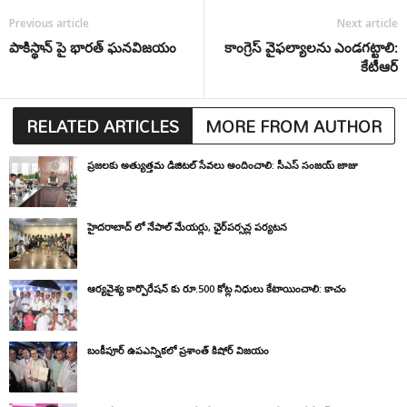
Previous article
Next article
పాకిస్థాన్ పై భారత్ ఘనవిజయం
కాంగ్రెస్ వైఫల్యాలను ఎండగట్టాలి:
కేటీఆర్
RELATED ARTICLES
MORE FROM AUTHOR
ప్రజలకు అత్యుత్తమ డిజిటల్ సేవలు అందించాలి: సీఎస్ సంజయ్ జాజు
హైదరాబాద్ లో నేపాల్ మేయర్లు, ఛైర్‌పర్సన్ల పర్యటన
ఆర్యవైశ్య కార్పొరేషన్ కు రూ.500 కోట్ల నిధులు కేటాయించాలి: కాచం
బంకీపూర్ ఉపఎన్నికలో ప్రశాంత్ కిషోర్ విజయం