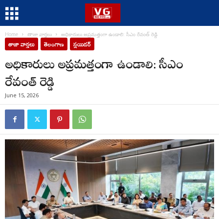
Home
తాజా వార్తలు
అధికారులు అప్రమత్తంగా ఉండాలి: సీఎం రేవంత్ రెడ్డి
తాజా వార్తలు
తెలంగాణ
స్లయిడర్
అధికారులు అప్రమత్తంగా ఉండాలి: సీఎం
రేవంత్ రెడ్డి
June 15, 2026