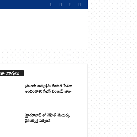
జా వార్తలు
ప్రజలకు అత్యుత్తమ డిజిటల్ సేవలు
అందించాలి: సీఎస్ సంజయ్ జాజు
హైదరాబాద్ లో నేపాల్ మేయర్లు,
ఛైర్‌పర్సన్ల పర్యటన