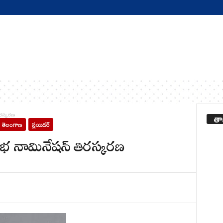
తా
ిరస్కరణ
తెలంగాణ
స్లయిడర్
సభ నామినేషన్ తిరస్కరణ