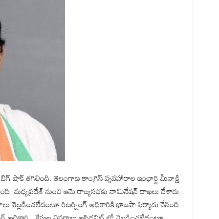
ి బిగ్ షాక్ తగిలింది. తెలంగాణ కాంగ్రెస్ వ్యవహారాల ఇంఛార్జి మీనాక్షి
ది. మధ్యప్రదేశ్ నుంచి ఆమె రాజ్యసభకు నామినేషన్ దాఖలు చేశారు.
ు వెల్లడించలేదంటూ రిటర్నింగ్ అధికారికి భాజపా ఫిర్యాదు చేసింది.
్నింగ్ అధికారి.. కేసుల వివరాలు అఫిడవిట్ లో వెల్లడించలేదంటూ