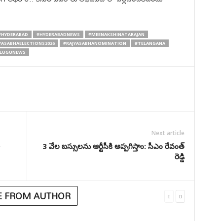
#HYDERABAD
#HYDERABADNEWS
#MEENAKSHINATARAJAN
YASABHAELECTIONS2026
#RAJYASABHANOMINATION
#TELANGANA
LUGUNEWS
Next article
3 వేల బస్సులను ఆర్టీసీకి అప్పగిస్తాం: సీఎం రేవంత్
రెడ్డి
 FROM AUTHOR