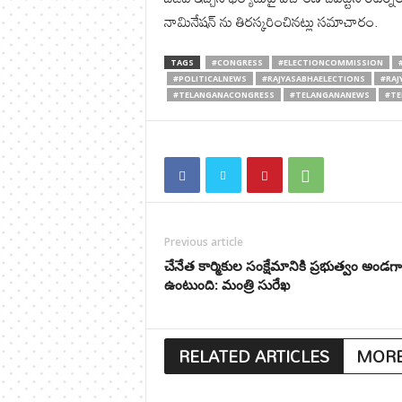
నామినేషన్ ను తిరస్కరించినట్లు సమాచారం.
TAGS
#CONGRESS
#ELECTIONCOMMISSION
#POLITICALNEWS
#RAJYASABHAELECTIONS
#RAJ
#TELANGANACONGRESS
#TELANGANANEWS
#TE
Previous article
చేనేత కార్మికుల సంక్షేమానికి ప్రభుత్వం అండగా
ఉంటుంది: మంత్రి సురేఖ
RELATED ARTICLES
MORE