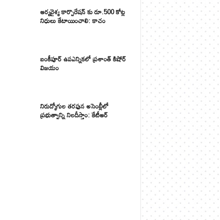
ఆర్యవైశ్య కార్పొరేషన్ కు రూ.500 కోట్ల
నిధులు కేటాయించాలి: కాచం
బంకీపూర్ ఉపఎన్నికలో ప్రశాంత్ కిషోర్
విజయం
నిరుద్యోగుల తరఫున అసెంబ్లీలో
ప్రభుత్వాన్ని నిలదీస్తాం: కేటీఆర్