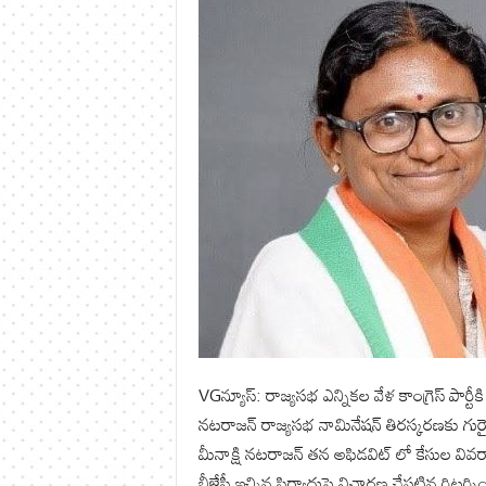
VGన్యూస్: రాజ్యసభ ఎన్నికల వేళ కాంగ్రెస్ పార్టీక
నటరాజన్ రాజ్యసభ నామినేషన్ తిరస్కరణకు గురైం
మీనాక్షి నటరాజన్ తన అఫిడవిట్ లో కేసుల వివరాల
బీజేపీ ఇచ్చిన ఫిర్యాదుపై విచారణ చేపట్టిన రిటర