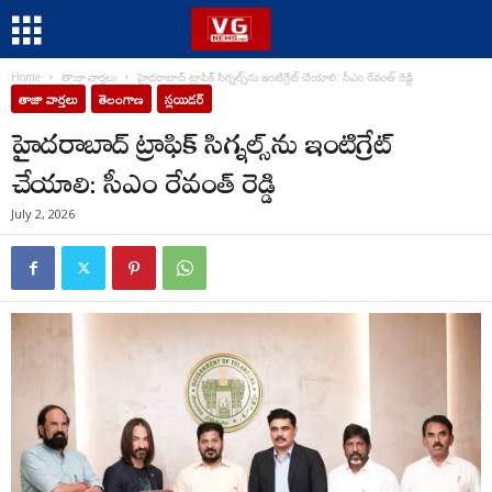
Home
తాజా వార్తలు
హైదరాబాద్ ట్రాఫిక్ సిగ్నల్స్‌ను ఇంటిగ్రేట్ చేయాలి: సీఎం రేవంత్ రెడ్డి
తాజా వార్తలు
తెలంగాణ
స్లయిడర్
హైదరాబాద్ ట్రాఫిక్ సిగ్నల్స్‌ను ఇంటిగ్రేట్
చేయాలి: సీఎం రేవంత్ రెడ్డి
July 2, 2026