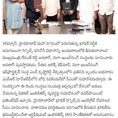
VGన్యూస్: హైదరాబాద్ మహా నగరంలో పెరుగుతున్న ట్రాఫిక్ రద్దీకి
అనుగుణంగా సిగ్నల్స్ పనిచేసే విధానాన్ని అందుబాటులోకి తీసుకురావాలని
ముఖ్యమంత్రి రేవంత్ రెడ్డి అనలాగ్, మెగా ఇంజనీరింగ్ సంస్థలకు సూచించారు.
అనలాగ్ వ్యవస్థాపకుడు, సీఈఓ అలెక్స్ కిప్‌మాన్, మెగా ఇంజనీరింగ్
ఇన్‌ఫ్రాస్ట్రక్చర్‌ సంస్థ ఎండీ కృష్ణారెడ్డి నేతృత్వంలోని ప్రతినిధి బృందం బుధవారం
ఎంసీఆర్ హెచ్‌ఆర్‌డీలోని బోధి పెవిలియన్‌లో సీఎంతో సమావేశమయ్యారు. ఈ
సందర్భంగా ఈ రెండు సంస్థలు సంయుక్త ఆధ్వర్యంలో దేశంలో అమలు
చేయనున్న ఫిజికల్ ఇంటెలిజెన్స్ వ్యవస్థపై సమావేశంలో పవర్‌పాయింట్
ప్రజెంటేషన్ ఇచ్చారు. హైదరాబాద్‌లో ట్రాఫిక్ సిగ్నల్స్‌ను ఇంటిగ్రేట్ చేయాలని
సీఎం సూచించారు. వాతావరణ పరిస్థితులను పరిగణలోకి తీసుకుని ట్రాఫిక్‌ను
క్రమబద్ధీకరించేలా ఆర్టిఫీషియల్ ఇంటెలిజెన్స్ (AI) సాంకేతికతతో అనుసంధానం