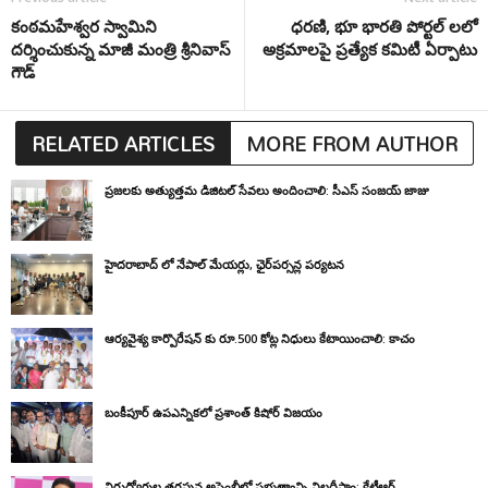
కంఠమహేశ్వర స్వామిని
ధరణి, భూ భారతి పోర్టల్ లలో
దర్శించుకున్న మాజీ మంత్రి శ్రీనివాస్
అక్రమాలపై ప్రత్యేక కమిటీ ఏర్పాటు
గౌడ్
RELATED ARTICLES
MORE FROM AUTHOR
ప్రజలకు అత్యుత్తమ డిజిటల్ సేవలు అందించాలి: సీఎస్ సంజయ్ జాజు
హైదరాబాద్ లో నేపాల్ మేయర్లు, ఛైర్‌పర్సన్ల పర్యటన
ఆర్యవైశ్య కార్పొరేషన్ కు రూ.500 కోట్ల నిధులు కేటాయించాలి: కాచం
బంకీపూర్ ఉపఎన్నికలో ప్రశాంత్ కిషోర్ విజయం
నిరుద్యోగుల తరఫున అసెంబ్లీలో ప్రభుత్వాన్ని నిలదీస్తాం: కేటీఆర్