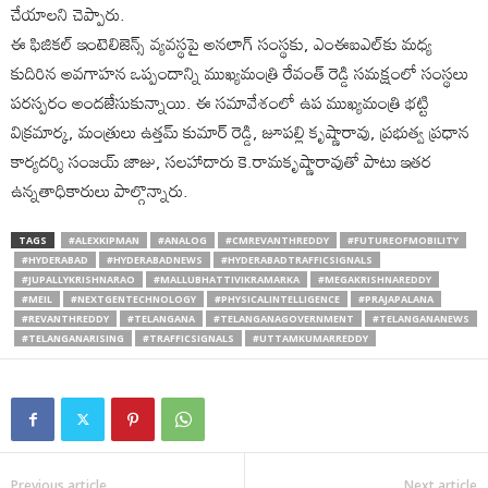
చేయాలని చెప్పారు.
ఈ ఫిజికల్ ఇంటెలిజెన్స్ వ్యవస్థపై అనలాగ్ సంస్థకు, ఎంఈఐఎల్‌కు మధ్య
కుదిరిన అవగాహన ఒప్పందాన్ని ముఖ్యమంత్రి రేవంత్ రెడ్డి సమక్షంలో సంస్థలు
పరస్పరం అందజేసుకున్నాయి. ఈ సమావేశంలో ఉప ముఖ్యమంత్రి భట్టి
విక్రమార్క, మంత్రులు ఉత్తమ్ కుమార్ రెడ్డి, జూపల్లి కృష్ణారావు, ప్రభుత్వ ప్రధాన
కార్యదర్శి సంజయ్ జాజు, సలహాదారు కె.రామకృష్ణారావుతో పాటు ఇతర
ఉన్నతాధికారులు పాల్గొన్నారు.
TAGS
#ALEXKIPMAN
#ANALOG
#CMREVANTHREDDY
#FUTUREOFMOBILITY
#HYDERABAD
#HYDERABADNEWS
#HYDERABADTRAFFICSIGNALS
#JUPALLYKRISHNARAO
#MALLUBHATTIVIKRAMARKA
#MEGAKRISHNAREDDY
#MEIL
#NEXTGENTECHNOLOGY
#PHYSICALINTELLIGENCE
#PRAJAPALANA
#REVANTHREDDY
#TELANGANA
#TELANGANAGOVERNMENT
#TELANGANANEWS
#TELANGANARISING
#TRAFFICSIGNALS
#UTTAMKUMARREDDY
Previous article
Next article