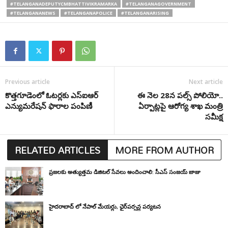
#TELANGANADEPUTYCMBHATTIVIKRAMARKA
#TELANGANAGOVERNMENT
#TELANGANANEWS
#TELANGANAPOLICE
#TELANGANARISING
Previous article
Next article
కొత్తగూడెంలో ఓటర్లకు ఎస్ఐఆర్
ఈ నెల 28న పల్స్ పోలియో..
ఎన్యుమరేషన్ ఫారాల పంపిణీ
ఏర్పాట్లపై ఆరోగ్య శాఖ మంత్రి
సమీక్ష
RELATED ARTICLES
MORE FROM AUTHOR
ప్రజలకు అత్యుత్తమ డిజిటల్ సేవలు అందించాలి: సీఎస్ సంజయ్ జాజు
హైదరాబాద్ లో నేపాల్ మేయర్లు, ఛైర్‌పర్సన్ల పర్యటన