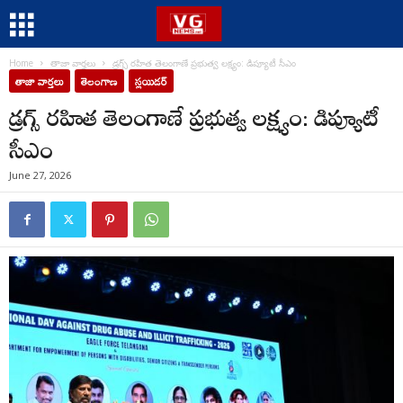
Home
తాజా వార్తలు
డ్రగ్స్ రహిత తెలంగాణే ప్రభుత్వ లక్ష్యం: డిప్యూటీ సీఎం
తాజా వార్తలు
తెలంగాణ
స్లయిడర్
డ్రగ్స్ రహిత తెలంగాణే ప్రభుత్వ లక్ష్యం: డిప్యూటీ
సీఎం
June 27, 2026