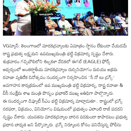
VGన్యూస్: తెలంగాణలో మాదకద్రవ్యాలకు ఏమాత్రం స్థానం లేకుండా చేయడమే
రాష్ట్ర ప్రభుత్వ లక్ష్యమని ఉపముఖ్యమంత్రి భట్టి విక్రమార్క స్పష్టం చేశారు.
శుక్రవారం గచ్చిబౌలిలోని శిల్పకళా వేదికలో ఈగల్ (EAGLE) ఫోర్స్
ఆధ్వర్యంలో అంతర్జాతీయ మాదకద్రవ్యాల దుర్వినియోగం మరియు అక్రమ
రవాణా వ్యతిరేక దినోత్సవం సందర్భంగా నిర్వహించిన “సే నో టు డ్రగ్స్”
అవగాహన కార్యక్రమంలో ఉప ముఖ్యమంత్రి భట్టి విక్రమార్క, రాష్ట్ర రవాణా &
బీసీ సంక్షేమ శాఖ మంత్రి పొన్నం ప్రభాకర్‌ ముఖ్య అతిథిగా పాల్గొన్నారు.
ఈ సందర్భంగా డిప్యూటీ సీఎం భట్టి విక్రమార్క మాట్లాడుతూ.. రాష్ట్రంలో డ్రగ్స్
సరఫరా, విక్రయం, వినియోగం విషయంలో ప్రభుత్వం ఎలాంటి రాజీ పడదని
స్పష్టం చేశారు. యువతను మాదకద్రవ్యాల బారిన పడకుండా కాపాడటం ప్రభుత్వ
ప్రధాన బాధ్యత అని పేర్కొన్నారు. డ్రగ్స్ నిర్మూలన కోసం పనిచేస్తున్న పోలీసు