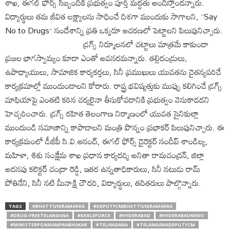
శాఖ, ఈగల్ ఫోర్స్ సిబ్బందికి ప్రభుత్వం పూర్తి మద్దతు అందిస్తోందన్నారు.
విద్యార్థులు తమ జీవిత లక్ష్యాలను సాధించే దిశగా ముందుకు సాగాలని, “Say
No to Drugs” సందేశాన్ని ప్రతి ఒక్కరూ ఆచరణలో పెట్టాలని పిలుపునిచ్చారు.
డ్రగ్స్ నిర్మూలనలో చట్టాలు మాత్రమే కాకుండా
ప్రజల భాగస్వామ్యం కూడా ఎంతో అవసరమన్నారు. తల్లిదండ్రులు,
ఉపాధ్యాయులు, సామాజిక కార్యకర్తలు, సినీ ప్రముఖులు యువతను చైతన్యపరిచే
కార్యక్రమాల్లో ముందుండాలని కోరారు. రాష్ట్ర భవిష్యత్తుకు ముప్పు కలిగించే డ్రగ్స్
మాఫియాపై ఎంతటి కఠిన చర్యలైనా తీసుకోవడానికి ప్రభుత్వం వెనుకాడదని
హెచ్చరించారు. డ్రగ్స్ రహిత తెలంగాణ నిర్మాణంలో యువత సైనికుల్లా
ముందుండి సమాజాన్ని కాపాడాలని మంత్రి పొన్నం ప్రభాకర్ పిలుపునిచ్చారు. ఈ
కార్యక్రమంలో డీజీపీ సి.వి.ఆనంద్, ఈగల్ ఫోర్స్ డైరెక్టర్ సందీప్ శాండిల్య,
మహిళా, శిశు సంక్షేమ శాఖ ప్రధాన కార్యదర్శి అనితా రామచంద్రన్, జిల్లా
అదనపు కలెక్టర్ చంద్రా రెడ్డి, ఇతర ఉన్నతాధికారులు, సినీ నటుడు రామ్
పోతినేని, సినీ నటి మీనాక్షి చౌదరి, విద్యార్థులు, తదితరులు పాల్గొన్నారు.
TAGS
#BHATTIVIKRAMARKA
#DEPUTYCMBHATTIVIKRAMARKA
#DRUG-FREETELANGANA
#EAGLEFORCE
#HYDERABAD
#HYDERABADNEWS
#MINISTERPONNAMPRABHAKAR
#TELANGANA
#TELANGANADEPUTYCM