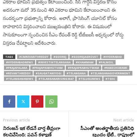
ఎక‌రాల భూమిని ప్రభుత్వం కేటాయించింది. సీడ్ గార్డెన్ విస్తరణ కోసం
అదనంగా మరో 35 నుంచి 40 ఎక‌రాల భూమిని కేటాయించాల‌ని ఈ
సందర్భంగా ప్రభుత్వాన్ని కోరారు. అలాగే, ప్రాసెసింగ్ యూనిట్ కోసం
రాహ‌దారిని విస్తరించాల‌ని ముఖ్యమంత్రిని కోరారు. ఈ విషయంలో
సానుకూలంగా స్పందించిన సీఎం రేవంత్ రెడ్డి టీజీఐఐసీ ఆధ్వర్యంలో రోడ్డు
విస్తర‌ణ చేప‌ట్టాల‌ని ఆదేశించారు.
TAGS
#CMREVANTHREDDY
#GODREJ
#GODREJAGROVET
#HYDERABAD
#HYDERABADNEWS
#INVESTINTELANGANA
#KHAMMAM
#PALMOIL
#PRAJAPALANA
#PRAJAPRABHUTVAM
#PRAJAPRABHUTWAM
#RAKESHSWAMI
#REVANTHREDDY
#SAUGATANIYOGI
#TELANGANA
#TELANGANAGOVERNMENT
#TELANGANANEWS
#TELANGANARISING2047
#TELUGUNEWS
#TGIIC
Previous article
Next article
నిరంజన్ ఇక లేడనే వార్త తీవ్రంగా
సీఎంతో అంతర్జాతీయ ప్రతినిధి
కలచివేసింది: పవన్ కళ్యాణ్
బృందం భేటీ.. రాష్ట్రంలో