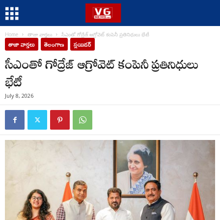
Home
తాజా వార్తలు
సీఎంతో గోద్రేజ్ ఆగ్రోవెట్ కంపెనీ ప్రతినిధులు భేటీ
తాజా వార్తలు
తెలంగాణ
స్లయిడర్
సీఎంతో గోద్రేజ్ ఆగ్రోవెట్ కంపెనీ ప్రతినిధులు
భేటీ
July 8, 2026