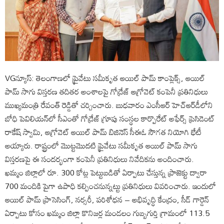
VGన్యూస్: తెలంగాణలో ప్రైవేటు సమీకృత ఆయిల్ పామ్ కాంప్లెక్స్, ఆయిల్
పామ్ సాగు విస్తరణ తదితర అంశాలపై గోద్రేజ్ ఆగ్రోవెట్ కంపెనీ ప్రతినిధులు
ముఖ్యమంత్రి రేవంత్ రెడ్డితో చర్చించారు. బుధవారం ఎంసీఆర్ హెచ్‌ఆర్‌డీలోని
బోధి పెవిలియన్‌లో సీఎంతో గోద్రేజ్ గ్రూపు సంస్థల కార్పొరేట్ అఫేర్స్ ప్రెసిడెంట్
రాకేష్ స్వామి, ఆగ్రోవెట్ ఆయిల్ పామ్ బిజినెస్ సీఈఓ సౌగత నియోగి భేటీ
అయ్యారు. రాష్ట్రంలో మొట్టమొదటి ప్రైవేటు సమీకృత ఆయిల్ పామ్ సాగు
విస్తరణపై ఈ సందర్భంగా కంపెనీ ప్రతినిధులు నివేదికను అందించారు.
ఖ‌మ్మం జిల్లాలో రూ. 300 కోట్ల పెట్టుబడితో ఏర్పాటు చేస్తున్న ప్రాజెక్టు ద్వారా
700 మందికి పైగా ఉపాధి కల్పించనున్నట్టు ప్రతినిధులు వివరించారు. ఇందులో
ఆయిల్ పామ్ ప్రాసెసింగ్, న‌ర్సరీ, పరిశోధన – అభివృద్ధి కేంద్రం, సీడ్ గార్డెన్
ఏర్పాటు కోసం ఖమ్మం జిల్లా కొనిజ‌ర్ల మండ‌లం గుబ్బగుర్తి గ్రామంలో 113.5