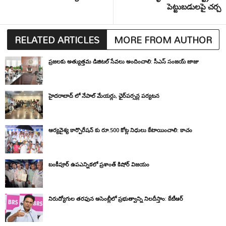
పెట్టుబడులపై చర్చ
RELATED ARTICLES
MORE FROM AUTHOR
ప్రజలకు అత్యుత్తమ డిజిటల్ సేవలు అందించాలి: సీఎస్ సంజయ్ జాజు
హైదరాబాద్ లో నేపాల్ మేయర్లు, ఛైర్‌పర్సన్ల పర్యటన
ఆర్యవైశ్య కార్పొరేషన్ కు రూ.500 కోట్ల నిధులు కేటాయించాలి: కాచం
బంకీపూర్ ఉపఎన్నికలో ప్రశాంత్ కిషోర్ విజయం
నిరుద్యోగుల తరఫున అసెంబ్లీలో ప్రభుత్వాన్ని నిలదీస్తాం: కేటీఆర్