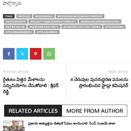
పాల్గొన్నారు.
TAGS
#KODAD
#KODADMLA
#KODADMLAPADMAVATHIREDDY
#KODADNEWS
#MLAUTTAMPADMAVATHIREDDY
#NANDAMURIRAMAKRISHNA
#NTRSTATUE
#SURYAPETDISTRICT
#SURYAPETDISTRICTNEWS
#TELANGANA
#TELANGANANEWS
#TELUGUNEWS
Previous article
Next article
రైతులు విత్తన మేళాలను
4 చెరువుల పునరుద్ధరణ పనులను
సద్వినియోగం చేసుకోవాలి : శ్రీధర్
ప్రారంభించిన హైడ్రా కమిషనర్
రెడ్డి
RELATED ARTICLES
MORE FROM AUTHOR
ప్రజలకు అత్యుత్తమ డిజిటల్ సేవలు అందించాలి: సీఎస్ సంజయ్ జాజు