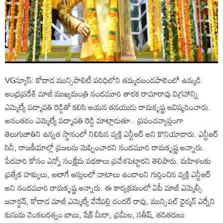
VGన్యూస్: కోదాడ మున్సిపాలిటీ పరిధిలోని తమ్మరబండపాలెంలో ఉమ్మడి
ఆంధ్రప్రదేశ్ మాజీ ముఖ్యమంత్రి నందమూరి తారక రామారావు విగ్రహాన్ని
ఎమ్మెల్యే పద్మావతి రెడ్డితో కలిసి ఆయన తనయుడు రామకృష్ణ ఆవిష్కరించారు.
అనంతరం ఎమ్మెల్యే పద్మావతి రెడ్డి మాట్లాడుతూ.. ప్రపంచవ్యాప్తంగా
తెలుగుజాతిని ఉన్నత స్థానంలో నిలిపిన వ్యక్తి ఎన్టీఆర్ అని కొనియాడారు. ఎన్టీఆర్
సినీ, రాజకీయాల్లో ప్రజలను మెప్పించారని నందమూరి రామకృష్ణ అన్నారు.
పేదవారి కోసం ఎన్నో సంక్షేమ పథకాలు ప్రవేశపెట్టారని తెలిపారు. మహిళలకు
ప్రత్యేక హక్కులు, అలాగే ఆస్తులలో వాటాలు ఉండాలని గుర్తించిన వ్యక్తి ఎన్టీఆర్
అని నందమూరి రామకృష్ణ అన్నారు. ఈ కార్యక్రమంలో ఏపీ మాజీ ఎమ్మెల్సీ
జనార్ధన్, కోదాడ మాజీ ఎమ్మెల్యే వేనేపల్లి చందర్ రావు, మున్సిపల్ ఛైర్మన్ ఎర్నేని
కుసుమ వెంకటరత్నం బాబు, షేక్ మీరా, ప్రమీల, సతీష్, తదితరులు