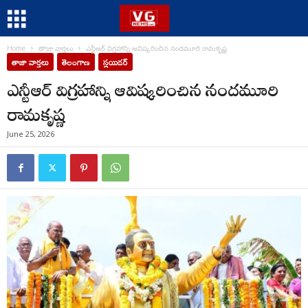
Home
తాజా వార్తలు
ఎన్టీఆర్ విగ్రహాన్ని ఆవిష్కరించిన నందమూరి రామకృష్ణ
తాజా వార్తలు
తెలంగాణ
స్లయిడర్
ఎన్టీఆర్ విగ్రహాన్ని ఆవిష్కరించిన నందమూరి
రామకృష్ణ
June 25, 2026