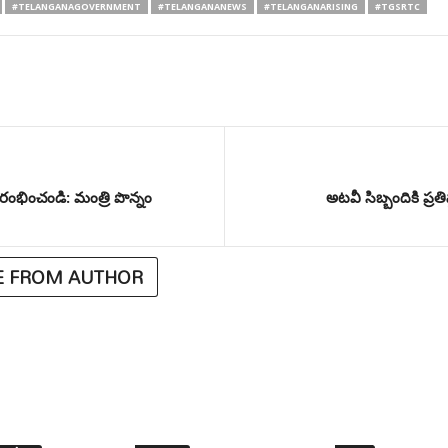
#TELANGANAGOVERNMENT
#TELANGANANEWS
#TELANGANARISING
#TGSRTC
రారంభించండి: మంత్రి పొన్నం
అటవీ సిబ్బందికి ప్రత
 FROM AUTHOR