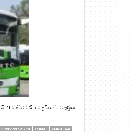
21 వ తేదీన నీట్ రీ-ఎగ్జామ్ రాసే విద్యార్థులు
#PRAJAPRABHUTVAM
#RENEET
#RENEET2026