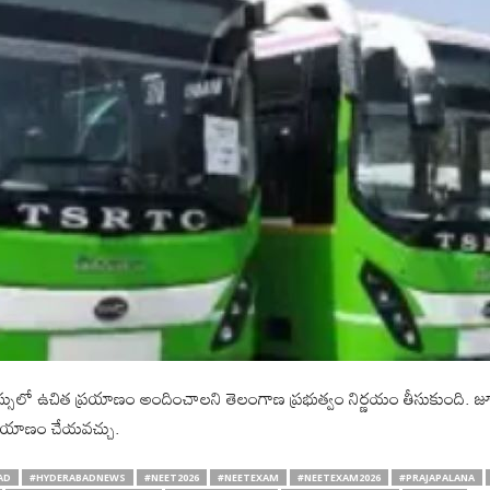
ీసీ బస్సులో ఉచిత ప్రయాణం అందించాలని తెలంగాణ ప్రభుత్వం నిర్ణయం తీసుకుంది. జూన్ 
త ప్రయాణం చేయవచ్చు.
AD
#HYDERABADNEWS
#NEET2026
#NEETEXAM
#NEETEXAM2026
#PRAJAPALANA