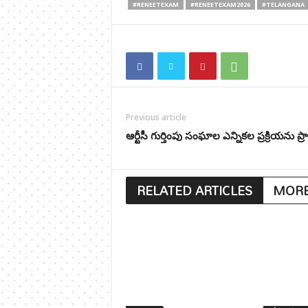
#RENEETEXAM
#RENEETEXAM2026
#TELANGANA
Previous article
ఆర్టీసీ గుర్తింపు సంఘాల ఎన్నికల ప్రక్రియను ప్
RELATED ARTICLES
MORE