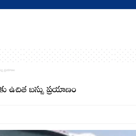
బస్సు ప్రయాణం
థులకు ఉచిత బస్సు ప్రయాణం