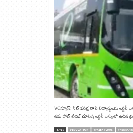
VGన్యూస్: నీట్ పరీక్ష రాసే విద్యార్థులకు ఆర్ట
తమ హాల్ టికెట్ చూపిస్తే ఆర్టీసీ బస్సులో ఉచి
TAGS
#EDUCATION
#FREERTCBUS
#HYDERAB