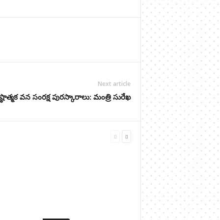
Next article
ిష్ఠాత్మక వన సంరక్ష పురస్కారాలు: మంత్రి సురేఖ