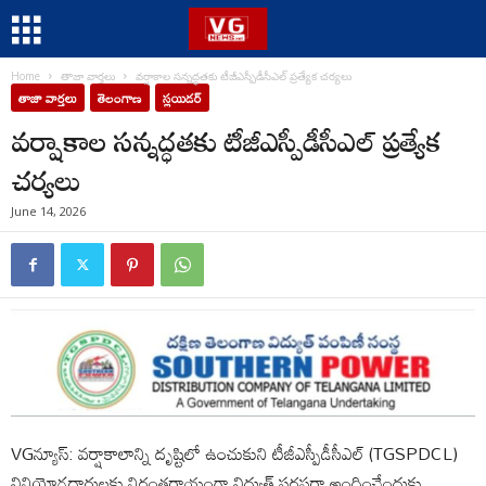
Home
తాజా వార్తలు
వర్షాకాల సన్నద్ధతకు టీజీఎస్పీడీసీఎల్ ప్రత్యేక చర్యలు
తాజా వార్తలు
తెలంగాణ
స్లయిడర్
వర్షాకాల సన్నద్ధతకు టీజీఎస్పీడీసీఎల్ ప్రత్యేక
చర్యలు
June 14, 2026
VGన్యూస్: వర్షాకాలాన్ని దృష్టిలో ఉంచుకుని టీజీఎస్పీడీసీఎల్ (TGSPDCL)
వినియోగదారులకు నిరంతరాయంగా విద్యుత్ సరఫరా అందించేందుకు