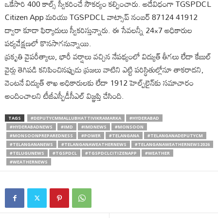
ఒకేసారి 400 కాల్స్ స్వీకరించే సౌకర్యం కల్పించారు. అదేవిధంగా TGSPDCL
Citizen App మరియు TGSPDCL వాట్సాప్ నంబర్ 87124 41912
ద్వారా కూడా ఫిర్యాదులు స్వీకరిస్తున్నారు. ఈ సేవలన్నీ 24×7 అధికారుల
పర్యవేక్షణలో కొనసాగనున్నాయి.
ప్రకృతి వైపరీత్యాలు, భారీ వర్షాలు వచ్చిన నేపథ్యంలో విద్యుత్ తీగలు లేదా కేబుల్
వైర్లు తెగిపడి కనిపించినప్పుడు ప్రజలు వాటిని ఎట్టి పరిస్థితుల్లోనూ తాకరాదని,
వెంటనే విద్యుత్ శాఖ అధికారులకు లేదా 1912 హెల్ప్‌లైన్‌కు సమాచారం
అందించాలని టీజీఎస్పీడీసీఎల్ విజ్ఞప్తి చేసింది.
TAGS
#DEPUTYCMMALLUBHATTIVIKRAMARKA
#HYDERABAD
#HYDERABADNEWS
#IMD
#IMDNEWS
#MONSOON
#MONSOONPREPAREDNESS
#POWER
#TELANGANA
#TELANGANADEPUTYCM
#TELANGANANEWS
#TELANGANAWEATHERNEWS
#TELANGANAWEATHERNEWS2026
#TELUGUNEWS
#TGSPDCL
#TGSPDCLCITIZENAPP
#WEATHER
#WEATHERNEWS