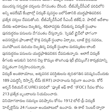
ముందస్తు సన్నద్ధత చర్యలను వేగవంతం చేసింది. టీజీఎస్పీడీసీఎల్ పరిధిలోని
అన్ని ఆపరేషన్ కేంద్రాల్లో విద్యుత్ వ్యవస్థల బలోపేతానికి యుద్ధప్రాతిపదికన
ప్రత్యేక చర్యలు చేపడుతోంది. టీజీఎస్పీడీసీఎల్ సీఎండీ జితేష్ వి. పాటిల్ ఆదేశాల
మేరకు అధికారులు దెబ్బతిన్న, శిథిలావస్థకు చేరుకున్న విద్యుత్ స్థంభాల
పునరుద్ధరణ పనులను వేగవంతం చేస్తున్నారు. స్పెషల్ డ్రైవ్‌లో భాగంగా
అవసరమైన ప్రాంతాల్లో కొత్త విద్యుత్ స్థంభాల ఏర్పాటు, లూజ్ లైన్ల సవరణ,
వంగిపోయిన మరియు దెబ్బతిన్న విద్యుత్ స్థంభాల మరమ్మతుల లాంటి
పునరుద్ధరణ పనులను యుద్ధప్రాతిపదికన చేపడుతున్నారు. అలాగే విద్యుత్
తీగలకు ఆనుకుని పెరిగిన చెట్ల కొమ్మల తొలగింపు (ట్రీ ట్రిమ్మింగ్) కార్యక్రమాన్ని
విస్తృతంగా నిర్వహించనున్నారు.
విద్యుత్ అంతరాయాలు, అత్యవసర పరిస్థితులను త్వరితగతిన పరిష్కరించేందుకు
189 ఎమర్జెన్సీ రెస్పాన్స్ టీమ్ (ERT) వాహనాలను సిద్ధంగా ఉంచారు. కోర్
అర్బన్ రీజియన్ (CURE) పరిధిలో “ఫ్యూజ్ ఆఫ్ కాల్ “(FOC) సేవల కోసం
213 ప్రత్యేక బృందాలను నియమించారు.
వినియోగదారుల సమస్యల పరిష్కారం కోసం 1912 టోల్-ఫ్రీ విద్యుత్
హెల్ప్‌లైన్‌ను 24 గంటలూ అందుబాటులో ఉంచారు. ఈ కాల్ సెంటర్ ద్వారా