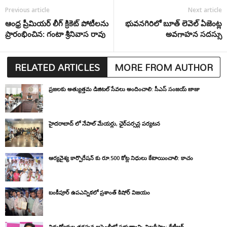
Previous article
Next article
ఆంధ్ర ప్రీమియర్ లీగ్ క్రికెట్ పోటీలను
భువనగిరిలో బూత్ లెవెల్ ఏజెంట్ల
ప్రారంభించిన: గంటా శ్రీనివాస రావు
అవగాహన సదస్సు
RELATED ARTICLES
MORE FROM AUTHOR
ప్రజలకు అత్యుత్తమ డిజిటల్ సేవలు అందించాలి: సీఎస్ సంజయ్ జాజు
హైదరాబాద్ లో నేపాల్ మేయర్లు, ఛైర్‌పర్సన్ల పర్యటన
ఆర్యవైశ్య కార్పొరేషన్ కు రూ.500 కోట్ల నిధులు కేటాయించాలి: కాచం
బంకీపూర్ ఉపఎన్నికలో ప్రశాంత్ కిషోర్ విజయం
నిరుద్యోగుల తరఫున అసెంబ్లీలో ప్రభుత్వాన్ని నిలదీస్తాం: కేటీఆర్