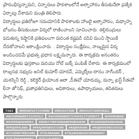
ప్రారంభిస్తున్నామని, చిన్నారులు పాఠశాలలోనే అల్పాహారం తీసుకునేలా ప్రత్యేక
ఏర్పాట్లు చేశామని మంత్రి తెలిపారు.
విద్యార్థులు ప్రతిరోజూ సమయానికి పాఠశాలకు హాజరై అల్పాహారం, మధ్యాహ్న
భోజనం తీసుకుంటూ విద్యలో రాణించాలని సూచించారు. తల్లిదండ్రులు
పడుతున్న కష్టానికి ప్రతిఫలంగా మరింత కష్టపడి చదివి మంచి స్థాయికి
చేరుకోవాలని ఆకాంక్షించారు. . విద్యార్థుల సంక్షేమం, నాణ్యమైన విద్య
అందించడమే ప్రభుత్వ ప్రధాన లక్ష్యమన్నారు. ఈ కార్యక్రమ అనంతరం
విద్యార్థులకు పుస్తకాలు మరియు నోట్ బుక్స్ పంపిణీ చేశారు. ఈ కార్యక్రమంలో
రాజ్యసభ సభ్యుడు అనిల్ కుమార్ యాదవ్, ఎమ్మెల్యేలు దానం నాగేందర్ ,
యశస్వినీ రెడ్డి , కలెక్టర్ ప్రియాంక ఆలా ,డీఈవో యాదయ్య, మన్నా ట్రస్ట్ సీఈవో
లీనా జోసెఫ్, ప్రజాప్రతినిధులు, అధికారులు, ఉపాధ్యాయులు, తదితరులు
పాల్గొన్నారు.
TAGS
#BREAKFASTSCHEME
#EDUCATION
#EDUCATIONFORALL
#GOVERNMENTSCHOOLS
#GOVERNMENTSCHOOLSTUDENTS
#HYDERABAD
#HYDERABADNEWS
#MINISTERPONNAMPRABHAKAR
#PONNAMPRABHAKAR
#PRAJAPALANA
#PRAJAPRABHUTVAM
#RAJBHAVAN
#RAJBHAVANSCHOOL
#STUDENTWELFARE
#TELANGANA
#TELANGANAGOVERNMENT
#TELANGANANEWS
#TELUGUNEWS