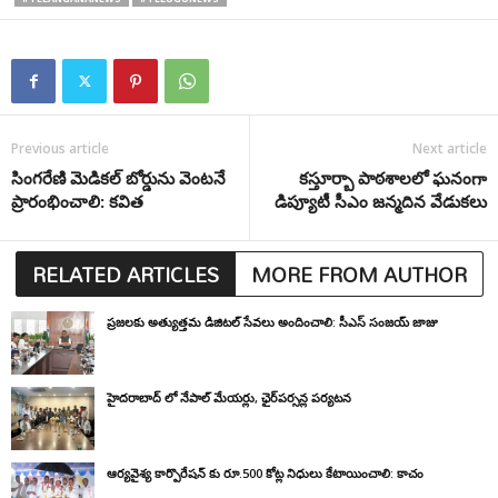
Previous article
Next article
సింగరేణి మెడికల్ బోర్డును వెంటనే
కస్తూర్బా పాఠశాలలో ఘనంగా
ప్రారంభించాలి: కవిత
డిప్యూటీ సీఎం జన్మదిన వేడుకలు
RELATED ARTICLES
MORE FROM AUTHOR
ప్రజలకు అత్యుత్తమ డిజిటల్ సేవలు అందించాలి: సీఎస్ సంజయ్ జాజు
హైదరాబాద్ లో నేపాల్ మేయర్లు, ఛైర్‌పర్సన్ల పర్యటన
ఆర్యవైశ్య కార్పొరేషన్ కు రూ.500 కోట్ల నిధులు కేటాయించాలి: కాచం