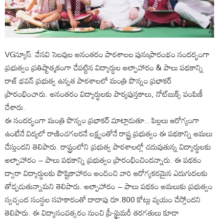
VGన్యూస్: వేసవి సెలవుల అనంతరం పాఠశాలల పునఃప్రారంభం సందర్భంగా
ప్రభుత్వం ప్రతిష్టాత్మకంగా చేపట్టిన విద్యార్థుల అల్పాహారం & పాలు పథకాన్ని
రాజ్ భవన్ ప్రభుత్వ ఉన్నత పాఠశాలలో మంత్రి పొన్నం ప్రభాకర్
ప్రారంభించారు. అనంతరం విద్యార్థులకు పాఠ్యపుస్తకాలు, నోట్‌బుక్స్ పంపిణీ
చేశారు.
ఈ సందర్భంగా మంత్రి పొన్నం ప్రభాకర్ మాట్లాడుతూ.. పిల్లలు ఆరోగ్యంగా
ఉంటేనే విద్యలో రాణించగలరనే లక్ష్యంతోనే రాష్ట్ర ప్రభుత్వం ఈ పథకాన్ని అమలు
చేస్తుందని తెలిపారు. రాష్ట్రంలోని ప్రభుత్వ పాఠశాలల్లో చదువుతున్న విద్యార్థులకు
అల్పాహారం – పాలు పథకాన్ని ప్రభుత్వం ప్రారంభించిందన్నారు. ఈ పథకం
ద్వారా విద్యార్థులకు పౌష్టికాహారం అందించి వారి ఆరోగ్యకరమైన ఎదుగుదలకు
తోడ్పడుతున్నామని తెలిపారు. అల్పాహారం – పాలు పథకం అమలుకు ప్రభుత్వం
స్వచ్ఛంద సంస్థల సహకారంతో దాదాపు రూ.800 కోట్లు వ్యయం చేస్తోందని
తెలిపారు. ఈ విద్యాసంవత్సరం నుంచి ప్రీ-ప్రైమరీ తరగతులు కూడా