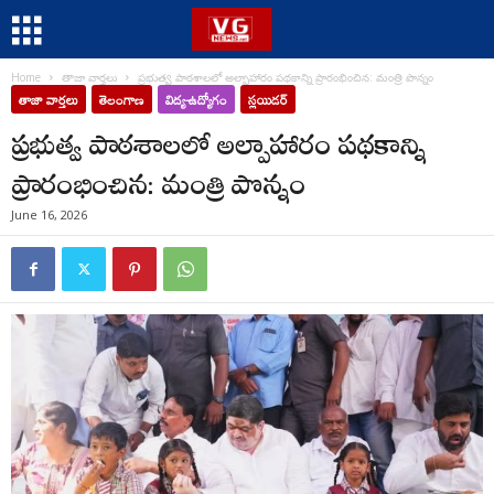
Home
తాజా వార్తలు
ప్రభుత్వ పాఠశాలలో అల్పాహారం పథకాన్ని ప్రారంభించిన: మంత్రి పొన్నం
తాజా వార్తలు
తెలంగాణ
విద్య-ఉద్యోగం
స్లయిడర్
ప్రభుత్వ పాఠశాలలో అల్పాహారం పథకాన్ని
ప్రారంభించిన: మంత్రి పొన్నం
June 16, 2026