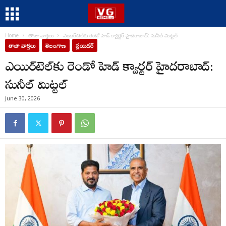
Home
తాజా వార్తలు
ఎయిర్‌టెల్‌కు రెండో హెడ్ క్వార్టర్‌ హైద‌రాబాద్‌: సునీల్ మిట్టల్
తాజా వార్తలు
తెలంగాణ
స్లయిడర్
ఎయిర్‌టెల్‌కు రెండో హెడ్ క్వార్టర్‌ హైద‌రాబాద్‌:
సునీల్ మిట్టల్
June 30, 2026