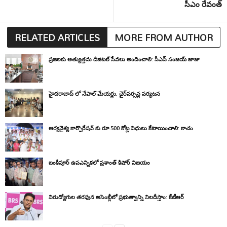
సీఎం రేవంత్
RELATED ARTICLES
MORE FROM AUTHOR
ప్రజలకు అత్యుత్తమ డిజిటల్ సేవలు అందించాలి: సీఎస్ సంజయ్ జాజు
హైదరాబాద్ లో నేపాల్ మేయర్లు, ఛైర్‌పర్సన్ల పర్యటన
ఆర్యవైశ్య కార్పొరేషన్ కు రూ.500 కోట్ల నిధులు కేటాయించాలి: కాచం
బంకీపూర్ ఉపఎన్నికలో ప్రశాంత్ కిషోర్ విజయం
నిరుద్యోగుల తరఫున అసెంబ్లీలో ప్రభుత్వాన్ని నిలదీస్తాం: కేటీఆర్