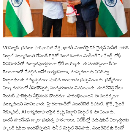
VGన్యూస్: ప్రముఖ పారిశ్రామిక వేత్త, భారతీ ఎంటర్‌ప్రైజెస్ ఛైర్మన్ సునీల్ భారతి
మిట్టల్ ముఖ్యమంత్రి రేవంత్ రెడ్డితో మంగళవారం ఎంసీఆర్ హెచ్‌ఆర్డీ బోధీ
పెవిలియ‌న్‌లో మర్యాదపూర్వకంగా భేటీ అయ్యారు. ఈ సందర్భంగా సీఎం
తెలంగాణలో చేపట్టిన అనేక కార్యక్రమాలు, సంస్కరణలను వివరిస్తూ
పెట్టుబడులకు గమ్యస్థానంగా మారిన అంశాలను ప్రస్తావించారు. ప్రత్యేకంగా
విద్యా రంగంలో తీసుకొస్తున్న సంస్కరణలను వివరించారు. చందన్‌వెల్లి డేటా
సెంటర్ ప్రాజెక్టును వీలైనంత తొందరగా ప్రారంభించాలని ఈ సందర్భంగా
ముఖ్యమంత్రి సూచించారు. హైదరాబాద్‌లో ఎయిర్‌టెల్ డిజిటల్, క్లౌడ్, సైబర్
సెక్యూరిటీ, AI కార్యకలాపాలపైన దృష్టి పెట్టాలి మిట్టల్ కి సూచించారు.
భార‌తీ పౌండేష‌న్ ద్వారా ప్రభుత్వ పాఠ‌శాల‌లు, ఏటీసీల్లో చ‌దువుకునే విద్యార్థుల‌కు
స్కాల‌ర్ షిప్‌లు అందజేస్తామ‌ని సునీల్ మిట్టల్ తెలిపారు. ఎయిర్‌టెల్‌కు రెండో