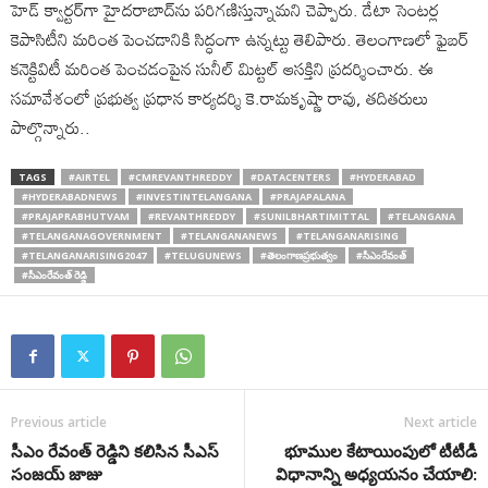
హెడ్ క్వార్టర్‌గా హైద‌రాబాద్‌ను పరిగణిస్తున్నామని చెప్పారు. డేటా సెంట‌ర్ల
కెపాసిటీని మ‌రింత పెంచ‌డానికి సిద్ధంగా ఉన్నట్టు తెలిపారు. తెలంగాణలో ఫైబ‌ర్
క‌నెక్టివిటీ మ‌రింత పెంచ‌డంపైన సునీల్ మిట్టల్ ఆస‌క్తిని ప్రదర్శించారు. ఈ
సమావేశంలో ప్రభుత్వ ప్రధాన కార్యదర్శి కె.రామకృష్ణా రావు, తదితరులు
పాల్గొన్నారు..
TAGS
#AIRTEL
#CMREVANTHREDDY
#DATACENTERS
#HYDERABAD
#HYDERABADNEWS
#INVESTINTELANGANA
#PRAJAPALANA
#PRAJAPRABHUTVAM
#REVANTHREDDY
#SUNILBHARTIMITTAL
#TELANGANA
#TELANGANAGOVERNMENT
#TELANGANANEWS
#TELANGANARISING
#TELANGANARISING2047
#TELUGUNEWS
#తెలంగాణప్రభుత్వం
#సీఎంరేవంత్
#సీఎంరేవంత్ రెడ్డి
Previous article
Next article
సీఎం రేవంత్ రెడ్డిని కలిసిన సీఎస్
భూముల కేటాయింపులో టీటీడీ
సంజయ్ జాజు
విధానాన్ని అధ్యయనం చేయాలి: