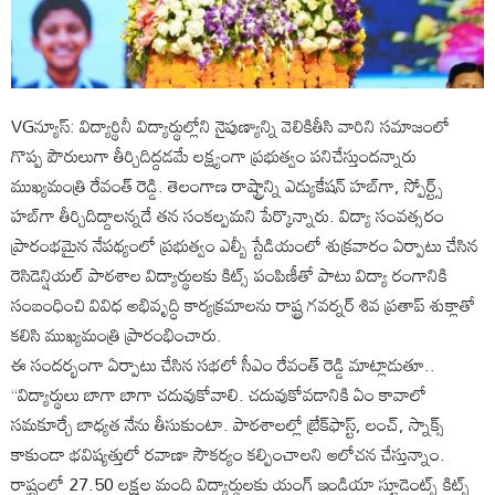
VGన్యూస్: విద్యార్థినీ విద్యార్థుల్లోని నైపుణ్యాన్ని వెలికితీసి వారిని సమాజంలో
గొప్ప పౌరులుగా తీర్చిదిద్దడమే లక్ష్యంగా ప్రభుత్వం పనిచేస్తుందన్నారు
ముఖ్యమంత్రి రేవంత్ రెడ్డి. తెలంగాణ రాష్ట్రాన్ని ఎడ్యుకేషన్ హబ్‌గా, స్పోర్ట్స్‌
హబ్‌గా తీర్చిదిద్దాలన్నదే తన సంకల్పమని పేర్కొన్నారు. విద్యా సంవత్సరం
ప్రారంభమైన నేపథ్యంలో ప్రభుత్వం ఎల్బీ స్టేడియంలో శుక్రవారం ఏర్పాటు చేసిన
రెసిడెన్షియల్ పాఠశాల విద్యార్థులకు కిట్స్ పంపిణీతో పాటు విద్యా రంగానికి
సంబంధించి వివిధ అభివృద్ధి కార్యక్రమాలను రాష్ట్ర గవర్నర్ శివ ప్రతాప్ శుక్లాతో
కలిసి ముఖ్యమంత్రి ప్రారంభించారు.
ఈ సందర్భంగా ఏర్పాటు చేసిన సభలో సీఎం రేవంత్ రెడ్డి మాట్లాడుతూ..
“విద్యార్థులు బాగా బాగా చదువుకోవాలి. చదువుకోవడానికి ఏం కావాలో
సమకూర్చే బాధ్యత నేను తీసుకుంటా. పాఠశాలల్లో బ్రేక్‌ఫాస్ట్, లంచ్, స్నాక్స్
కాకుండా భవిష్యత్తులో రవాణా సౌకర్యం కల్పించాలని ఆలోచన చేస్తున్నాం.
రాష్ట్రంలో 27.50 లక్షల మంది విద్యార్థులకు యంగ్ ఇండియా స్టూడెంట్స్ కిట్స్